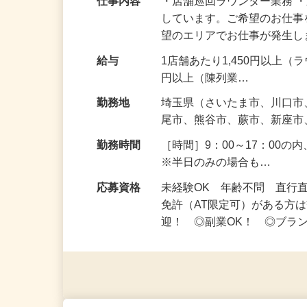
仕事内容
・店舗巡回ラウンダー業務 
しています。ご希望のお仕事
望のエリアでお仕事が発生
給与
1店舗あたり1,450円以上（
円以上（陳列業…
勤務地
埼玉県（さいたま市、川口
尾市、熊谷市、蕨市、新座
勤務時間
［時間］9：00～17：00
※半日のみの場合も…
応募資格
未経験OK 年齢不問 直行
免許（AT限定可）がある方
迎！ ◎副業OK！ ◎ブラ