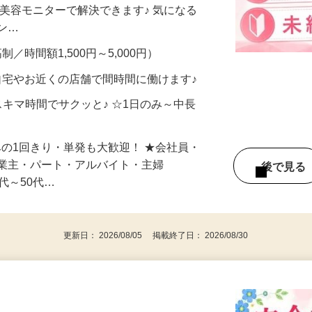
合うかな？」「試してみたいけど、費用が
、美容モニターで解決できます♪ 気になる
メン…
制／時間額1,500円～5,000円）
自宅やお近くの店舗で間時間に働けます♪
スキマ時間でサクッと♪ ☆1日のみ～中長
みの1回きり・単発も大歓迎！ ★会社員・
事業主・パート・アルバイト・主婦
後で見
代～50代…
更新日： 2026/08/05 掲載終了日： 2026/08/30