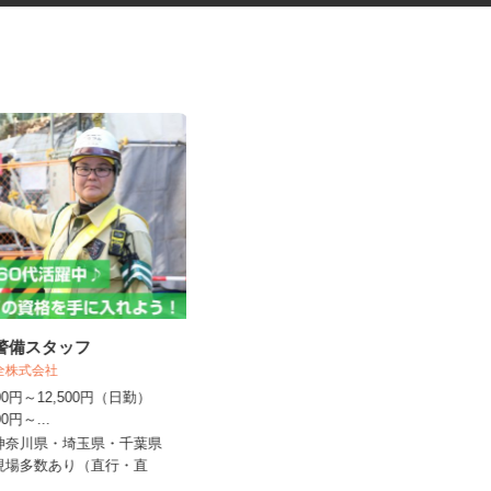
導警備スタッフ
学校の清掃スタッフ
保全株式会社
,000円～12,500円（日勤）
株式会社 宮下ビルサービス 川口本社
500円～...
時給1,150円
・神奈川県・埼玉県・千葉県
☆現場多数あり（直行・直
埼玉県川越市西小仙波町（「本川越