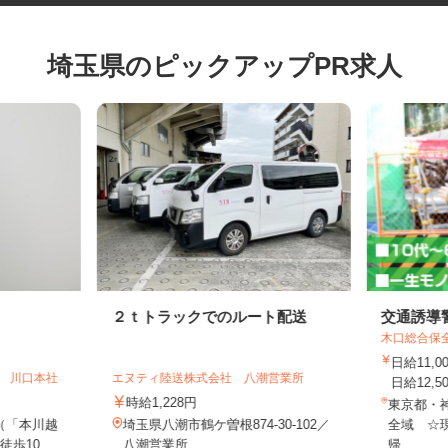
埼玉県のピックアップPR求人
２ｔトラックでのルート配送
交通誘
木口総合
日給11
ス 川口本社
エヌティ陸送株式会社 八潮営業所
日給12,
時給1,228円
東京都
（「本川越
埼玉県八潮市鶴ケ曽根874-30-102／
全域 