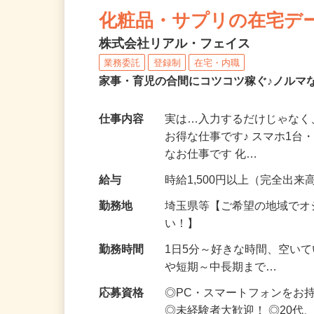
NEW
化粧品・サプリの在宅デ
株式会社リアル・フェイス
業務委託
登録制
在宅・内職
家事・育児の合間にコツコツ稼ぐ♪ノルマ
仕事内容
実は…入力するだけじゃなく
お得な仕事です♪ スマホ1台
なお仕事です 化…
給与
時給1,500円以上（完全出来高
勤務地
埼玉県等【ご希望の地域でオ
い！】
勤務時間
1日5分～好きな時間、空い
や短期～中長期まで…