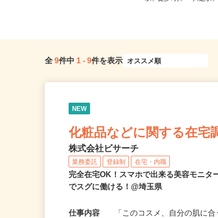
帰...
駅」徒歩7分、「川越駅」徒
全
9
件中
1
-
9
件を表示
NEW
化粧品などに関する在宅
株式会社ビサーチ
業務委託
登録制
在宅・内職
完全在宅OK！スマホで出来る美容モニタ
でスグに働ける！@埼玉県