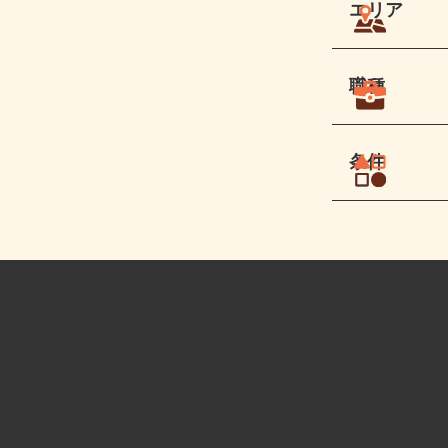
エリア
職種
条件