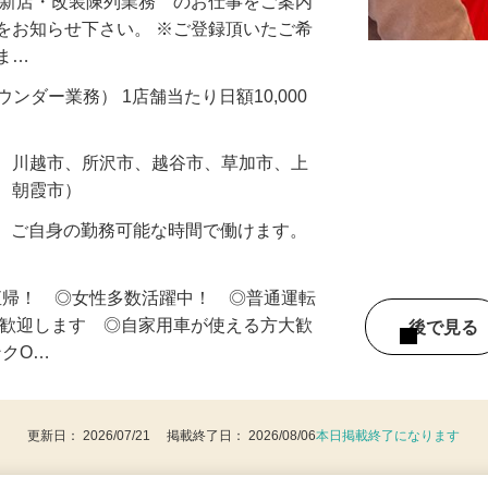
・新店・改装陳列業務 のお仕事をご案内
をお知らせ下さい。 ※ご登録頂いたご希
しま…
ラウンダー業務） 1店舗当たり日額10,000
市、川越市、所沢市、越谷市、草加市、上
市、朝霞市）
の内、ご自身の勤務可能な時間で働けます。
直帰！ ◎女性多数活躍中！ ◎普通運転
は歓迎します ◎自家用車が使える方大歓
後で見
ンクO…