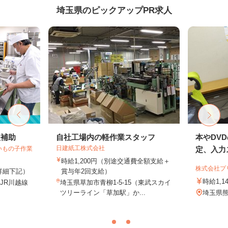
埼玉県のピックアップPR求人
理補助
自社工場内の軽作業スタッフ
本やDV
日建紙工株式会社
いもの子作業
定、入力ス
時給1,200円（別途交通費全額支給＋
株式会社プ
（詳細下記）
賞与年2回支給）
時給1,1
（JR川越線
埼玉県草加市青柳1‐5‐15（東武スカイ
.
ツリーライン「草加駅」か...
埼玉県熊