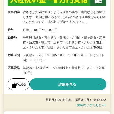
仕事内容
皆さまが安全に通れるよう人や車の誘導・案内などをお願い
します。 最初は慣れるまで、歩行者の誘導や声掛けから始め
ていただきます。 未経験で始めた方がほとん…
給与
日給11,400円〜12,900円
勤務地
埼玉県川越市・富士見市・飯能市・入間市・鶴ヶ島市・新座
市・所沢市・狭山市・坂戸市・ふじみ野市・さいたま市北
区・さいたま市大宮区・さいたま市西区・さいたま市桜区
勤務時間
＜夜勤＞ ・20：00〜翌5：00 ・21：00〜翌6：00（シフト
制） ※1日8時…
応募資格
無資格・未経験OK！ ※18歳以上：警備業法による（例外事
由2号）
詳細を見る
後で見る
更新日： 2026/07/31 掲載終了日： 2026/08/08
掲載終了まであと2日