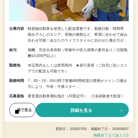
仕事内容
軽貨物自動車を使用した配送業務です。勤務日数・時間帯、
積み下ろしのエリア、荷物の種類など、希望に合わせて組み
合わせ可能！あなたのライフスタイルに合わせた働き方が…
給与
報酬 完全出来高制（研修中の収入保障の案件あり／日額報
酬10,000円以上）
勤務地
埼玉県内もしくは群馬県内 ★直行直帰（ご自宅に近いエリ
アでの配送も可能です）
勤務時間
7：00～19：00の間で実働8時間程度の業務がメイン ◎働き
方により、午前・午後スター…
応募資格
要普通自動車運転免許（AT限定可） ◎未経験者大歓迎！
詳細を見る
後で見る
更新日： 2026/07/03 掲載終了日： 2026/08/07
掲載終了まであと1日