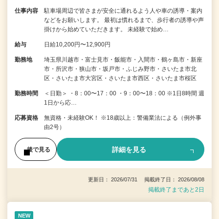
仕事内容
駐車場周辺で皆さまが安全に通れるよう人や車の誘導・案内
などをお願いします。 最初は慣れるまで、歩行者の誘導や声
掛けから始めていただきます。 未経験で始め…
給与
日給10,200円〜12,900円
勤務地
埼玉県川越市・富士見市・飯能市・入間市・鶴ヶ島市・新座
市・所沢市・狭山市・坂戸市・ふじみ野市・さいたま市北
区・さいたま市大宮区・さいたま市西区・さいたま市桜区
勤務時間
＜日勤＞ ・8：00〜17：00 ・9：00〜18：00 ※1日8時間 週
1日から応…
応募資格
無資格・未経験OK！ ※18歳以上：警備業法による（例外事
由2号）
詳細を見る
後で見る
更新日： 2026/07/31 掲載終了日： 2026/08/08
掲載終了まであと2日
NEW