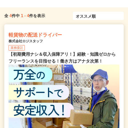
4
1
-
4
全
件中
件を表示
軽貨物の配送ドライバー
株式会社ロジスタッフ
業務委託
【初期費用ナシ＆収入保障アリ！】経験・知識ゼロから
フリーランスを目指せる！働き方はアナタ次第！