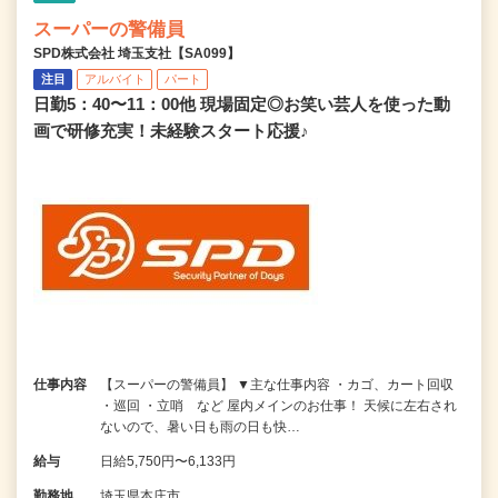
スーパーの警備員
SPD株式会社 埼玉支社【SA099】
注目
アルバイト
パート
日勤5：40〜11：00他 現場固定◎お笑い芸人を使った動
画で研修充実！未経験スタート応援♪
仕事内容
【スーパーの警備員】 ▼主な仕事内容 ・カゴ、カート回収
・巡回 ・立哨 など 屋内メインのお仕事！ 天候に左右され
ないので、暑い日も雨の日も快…
給与
日給5,750円〜6,133円
勤務地
埼玉県本庄市