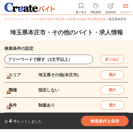
後で見る
閲覧履歴
会員登録
メニュー
クリエイトバイト・パート求人TOP
＞
埼玉県
＞
埼玉県その他
＞
埼玉県本庄市
＞
埼玉県本庄市・そ
埼玉県本庄市・その他のバイト・求人情報
検索条件の設定
絞り込む
エリア
埼玉県その他(本庄市)
選択
職種
指定しない
選択
条件
制服あり
選択
4
検索条件を保存
全
件ヒットしました