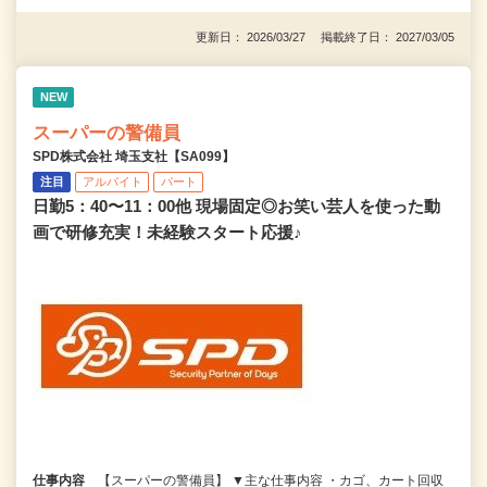
更新日： 2026/03/27 掲載終了日： 2027/03/05
NEW
スーパーの警備員
SPD株式会社 埼玉支社【SA099】
注目
アルバイト
パート
日勤5：40〜11：00他 現場固定◎お笑い芸人を使った動
画で研修充実！未経験スタート応援♪
仕事内容
【スーパーの警備員】 ▼主な仕事内容 ・カゴ、カート回収