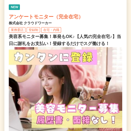
NEW
アンケートモニター（完全在宅）
株式会社 クラウドワーカー
業務委託
登録制
在宅・内職
美容系モニター募集！単発もOK♪【人気の完全在宅♪】当
日に謝礼をお支払い！登録するだけでスグ働ける！