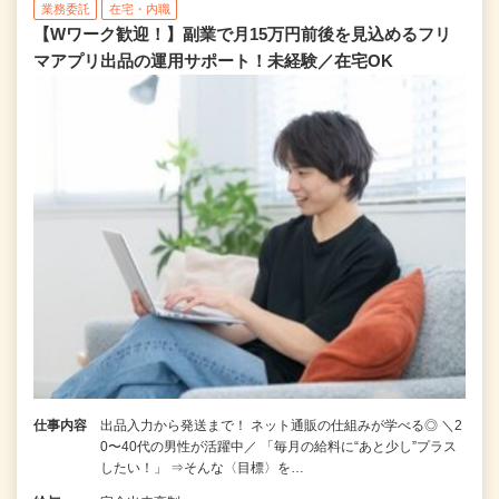
業務委託
在宅・内職
【Wワーク歓迎！】副業で月15万円前後を見込めるフリ
マアプリ出品の運用サポート！未経験／在宅OK
仕事内容
出品入力から発送まで！ ネット通販の仕組みが学べる◎ ＼2
0〜40代の男性が活躍中／ 「毎月の給料に“あと少し”プラス
したい！」 ⇒そんな〈目標〉を…