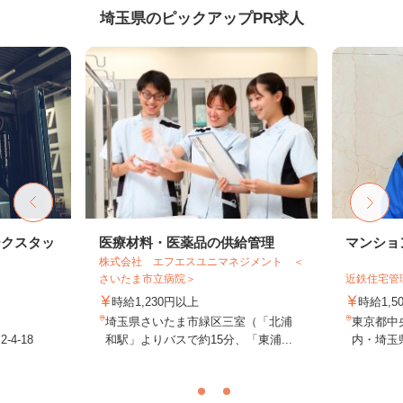
埼玉県のピックアップPR求人
ークスタッ
医療材料・医薬品の供給管理
マンショ
株式会社 エフエスユニマネジメント ＜
さいたま市立病院＞
近鉄住宅管
時給1,230円以上
時給1,
埼玉県さいたま市緑区三室（「北浦
東京都中
4-18
和駅」よりバスで約15分、「東浦...
内・埼玉