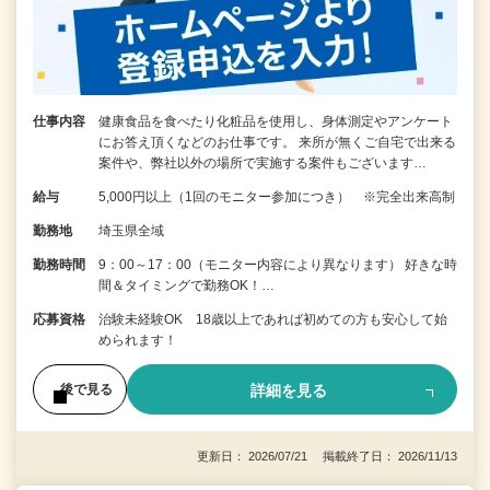
仕事内容
健康食品を食べたり化粧品を使用し、身体測定やアンケート
にお答え頂くなどのお仕事です。 来所が無くご自宅で出来る
案件や、弊社以外の場所で実施する案件もございます…
給与
5,000円以上（1回のモニター参加につき） ※完全出来高制
勤務地
埼玉県全域
勤務時間
9：00～17：00（モニター内容により異なります） 好きな時
間＆タイミングで勤務OK！…
応募資格
治験未経験OK 18歳以上であれば初めての方も安心して始
められます！
詳細を見る
後で見る
更新日： 2026/07/21 掲載終了日： 2026/11/13