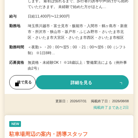
します。 最初は慣れるまで、歩行者の誘導や声掛けから始め
ていただきます。 未経験で始めた方がほとん…
給与
日給11,400円〜12,900円
勤務地
埼玉県川越市・富士見市・飯能市・入間市・鶴ヶ島市・新座
市・所沢市・狭山市・坂戸市・ふじみ野市・さいたま市北
区・さいたま市大宮区・さいたま市西区・さいたま市桜区
勤務時間
＜夜勤＞ ・20：00〜翌5：00 ・21：00〜翌6：00（シフト
制） ※1日8時…
応募資格
無資格・未経験OK！ ※18歳以上：警備業法による（例外事
由2号）
詳細を見る
後で見る
更新日： 2026/07/31 掲載終了日： 2026/08/08
掲載終了まであと2日
NEW
駐車場周辺の案内・誘導スタッフ