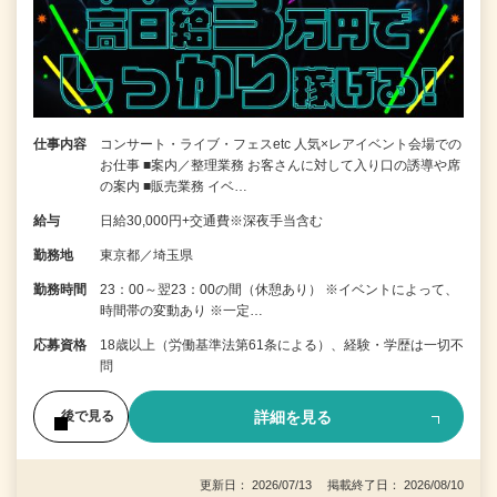
仕事内容
コンサート・ライブ・フェスetc 人気×レアイベント会場での
お仕事 ■案内／整理業務 お客さんに対して入り口の誘導や席
の案内 ■販売業務 イベ…
給与
日給30,000円+交通費※深夜手当含む
勤務地
東京都／埼玉県
勤務時間
23：00～翌23：00の間（休憩あり） ※イベントによって、
時間帯の変動あり ※一定…
応募資格
18歳以上（労働基準法第61条による）、経験・学歴は一切不
問
詳細を見る
後で見る
更新日： 2026/07/13 掲載終了日： 2026/08/10