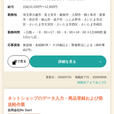
給与
日給10,200円〜12,900円
勤務地
埼玉県川越市・富士見市・飯能市・入間市・鶴ヶ島市・新座
市・所沢市・狭山市・坂戸市・ふじみ野市・さいたま市北
区・さいたま市大宮区・さいたま市西区・さいたま市桜区
勤務時間
＜日勤＞ ・8：00〜17：00 ・9：00〜18：00 ※1日8時間 週
1日から応…
応募資格
無資格・未経験OK！ ※18歳以上：警備業法による（例外事
由2号）
詳細を見る
後で見る
更新日： 2026/07/31 掲載終了日： 2026/08/08
掲載終了まであと2日
ネットショップのデータ入力・商品登録および発
送軽作業
合同会社Re Start