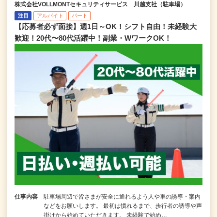
株式会社VOLLMONTセキュリティサービス 川越支社（駐車場）
注目
アルバイト
パート
【応募者必ず面接】週1日～OK！シフト自由！未経験大
歓迎！20代〜80代活躍中！副業・WワークOK！
仕事内容
駐車場周辺で皆さまが安全に通れるよう人や車の誘導・案内
などをお願いします。 最初は慣れるまで、歩行者の誘導や声
掛けから始めていただきます。 未経験で始め…