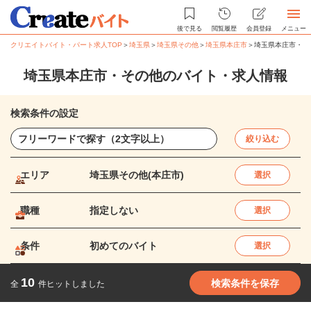
後で見る
閲覧履歴
会員登録
メニュー
クリエイトバイト・パート求人TOP
＞
埼玉県
＞
埼玉県その他
＞
埼玉県本庄市
＞
埼玉県本庄市・そ
埼玉県本庄市・その他のバイト・求人情報
検索条件の設定
絞り込む
エリア
埼玉県その他(本庄市)
選択
職種
指定しない
選択
条件
初めてのバイト
選択
10
検索条件を保存
全
件ヒットしました