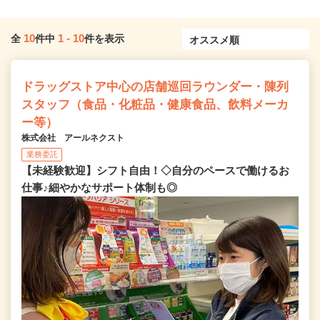
10
1
-
10
全
件中
件を表示
ドラッグストア中心の店舗巡回ラウンダー・陳列
スタッフ（食品・化粧品・健康食品、飲料メーカ
ー等）
株式会社 アールネクスト
業務委託
【未経験歓迎】シフト自由！◇自分のペースで働けるお
仕事♪細やかなサポート体制も◎