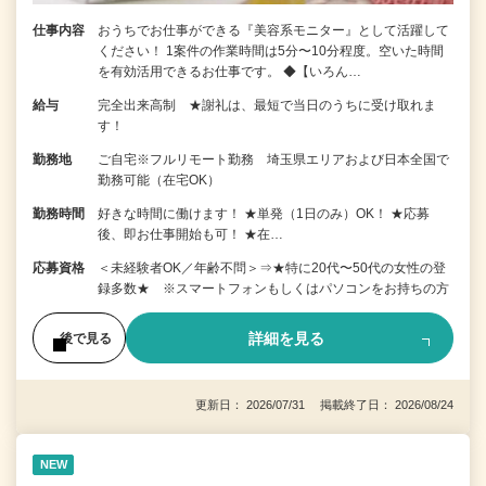
仕事内容
おうちでお仕事ができる『美容系モニター』として活躍して
ください！ 1案件の作業時間は5分〜10分程度。空いた時間
を有効活用できるお仕事です。 ◆【いろん…
給与
完全出来高制 ★謝礼は、最短で当日のうちに受け取れま
す！
勤務地
ご自宅※フルリモート勤務 埼玉県エリアおよび日本全国で
勤務可能（在宅OK）
勤務時間
好きな時間に働けます！ ★単発（1日のみ）OK！ ★応募
後、即お仕事開始も可！ ★在…
応募資格
＜未経験者OK／年齢不問＞⇒★特に20代〜50代の女性の登
録多数★ ※スマートフォンもしくはパソコンをお持ちの方
詳細を見る
後で見る
更新日： 2026/07/31 掲載終了日： 2026/08/24
NEW