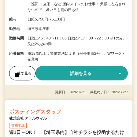
・巡回 ・立哨 など 屋内メインのお仕事！ 天候に左右され
ないので、暑い日も雨の日も快…
給与
日給5,750円〜6,133円
勤務地
埼玉県本庄市
勤務時間
日勤1／5：40〜11：00 日勤2／17：00〜22：00 ※1のみ、
又は2のみの勤…
応募資格
※18歳以上：警備業法による（例外事由2号）、Wワーク・
副業可
詳細を見る
後で見る
更新日： 2026/07/21 掲載終了日： 2026/08/27
ポスティングスタッフ
株式会社 アールウィル
業務委託
週1日～OK！ 【埼玉県内】自社チラシを投函するだけ