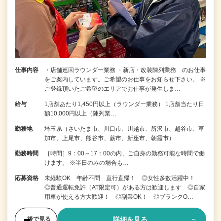
仕事内容
・店舗巡回ラウンダー業務 ・新店・改装陳列業務 のお仕事
をご案内しています。ご希望のお仕事をお知らせ下さい。 ※
ご登録頂いたご希望のエリアでお仕事が発生しま…
給与
1店舗あたり1,450円以上（ラウンダー業務） 1店舗当たり日
額10,000円以上（陳列業…
勤務地
埼玉県（さいたま市、川口市、川越市、所沢市、越谷市、草
加市、上尾市、熊谷市、蕨市、新座市、朝霞市）
勤務時間
［時間］9：00～17：00の内、ご自身の勤務可能な時間で働
けます。 ※半日のみの場合も…
応募資格
未経験OK 年齢不問 直行直帰！ ◎女性多数活躍中！
◎普通運転免許（AT限定可）がある方は歓迎します ◎自家
用車が使える方大歓迎！ ◎副業OK！ ◎ブランクO…
詳細を見る
後で見る