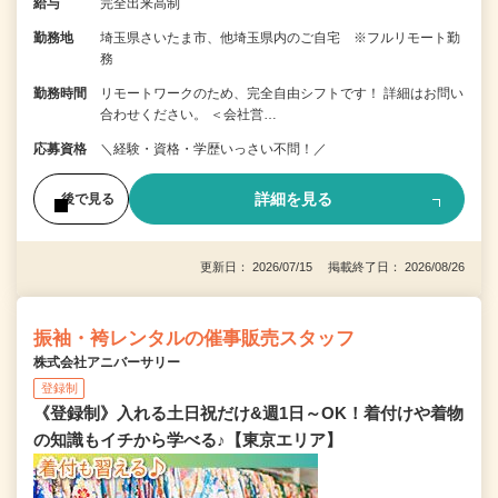
給与
完全出来高制
勤務地
埼玉県さいたま市、他埼玉県内のご自宅 ※フルリモート勤
務
勤務時間
リモートワークのため、完全自由シフトです！ 詳細はお問い
合わせください。 ＜会社営…
応募資格
＼経験・資格・学歴いっさい不問！／
詳細を見る
後で見る
更新日： 2026/07/15 掲載終了日： 2026/08/26
振袖・袴レンタルの催事販売スタッフ
株式会社アニバーサリー
登録制
《登録制》入れる土日祝だけ&週1日～OK！着付けや着物
の知識もイチから学べる♪【東京エリア】