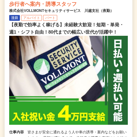
歩行者へ案内・誘導スタッフ
株式会社VOLLMONTセキュリティサービス 川越支社（夜勤）
注目
アルバイト
パート
【夜勤で効率よく稼げる】未経験大歓迎！短期・単発・
週1・シフト自由！80代までの幅広い世代が活躍中！
仕事内容
皆さまが安全に通れるよう人や車の誘導・案内などをお願い