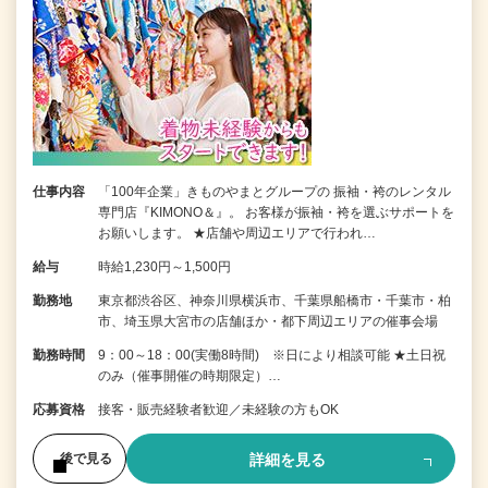
仕事内容
「100年企業」きものやまとグループの 振袖・袴のレンタル
専門店『KIMONO＆』。 お客様が振袖・袴を選ぶサポートを
お願いします。 ★店舗や周辺エリアで行われ…
給与
時給1,230円～1,500円
勤務地
東京都渋谷区、神奈川県横浜市、千葉県船橋市・千葉市・柏
市、埼玉県大宮市の店舗ほか・都下周辺エリアの催事会場
勤務時間
9：00～18：00(実働8時間) ※日により相談可能 ★土日祝
のみ（催事開催の時期限定）…
応募資格
接客・販売経験者歓迎／未経験の方もOK
詳細を見る
後で見る