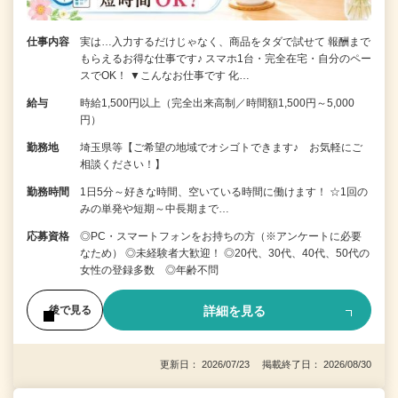
仕事内容
実は…入力するだけじゃなく、商品をタダで試せて 報酬まで
もらえるお得な仕事です♪ スマホ1台・完全在宅・自分のペー
スでOK！ ▼こんなお仕事です 化…
給与
時給1,500円以上（完全出来高制／時間額1,500円～5,000
円）
勤務地
埼玉県等【ご希望の地域でオシゴトできます♪ お気軽にご
相談ください！】
勤務時間
1日5分～好きな時間、空いている時間に働けます！ ☆1回の
みの単発や短期～中長期まで…
応募資格
◎PC・スマートフォンをお持ちの方（※アンケートに必要
なため） ◎未経験者大歓迎！ ◎20代、30代、40代、50代の
女性の登録多数 ◎年齢不問
詳細を見る
後で見る
更新日： 2026/07/23 掲載終了日： 2026/08/30