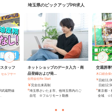
埼玉県のピックアップPR求人
備スタッフ
ネットショップのデータ入力・商
交通誘導
品登録および発...
木口総合保
 セルフサー
合同会社Re Start
日給11,
完全出来高制
日給12,5
JR武蔵野線
埼玉県さいたま市、他埼玉県内のご
東京都・
.
自宅 ※フルリモート勤務
全域 ☆