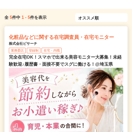
5
1
-
5
全
件中
件を表示
化粧品などに関する在宅調査員・在宅モニター
株式会社ビサーチ
業務委託
登録制
在宅・内職
完全在宅OK！スマホで出来る美容モニター大募集！未経
験歓迎♪履歴書・面接不要でスグに働ける！@埼玉県