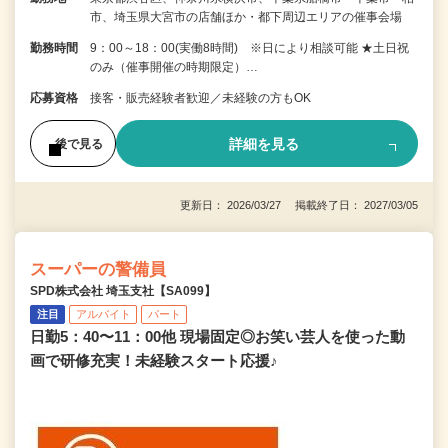
市、埼玉県大宮市の店舗ほか・都下周辺エリアの催事会場
勤務時間
9：00～18：00(実働8時間) ※日により相談可能 ★土日祝
のみ（催事開催の時期限定）…
応募資格
接客・販売経験者歓迎／未経験の方もOK
詳細を見る
後で見る
更新日： 2026/03/27 掲載終了日： 2027/03/05
スーパーの警備員
SPD株式会社 埼玉支社【SA099】
注目
アルバイト
パート
日勤5：40〜11：00他 現場固定◎お笑い芸人を使った動
画で研修充実！未経験スタート応援♪