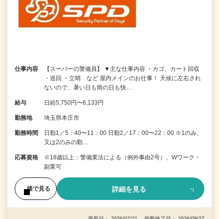
仕事内容
【スーパーの警備員】 ▼主な仕事内容 ・カゴ、カート回収
・巡回 ・立哨 など 屋内メインのお仕事！ 天候に左右され
ないので、暑い日も雨の日も快…
給与
日給5,750円〜6,133円
勤務地
埼玉県本庄市
勤務時間
日勤1／5：40〜11：00 日勤2／17：00〜22：00 ※1のみ、
又は2のみの勤…
応募資格
※18歳以上：警備業法による（例外事由2号）、Wワーク・
副業可
詳細を見る
後で見る
更新日： 2026/07/21 掲載終了日： 2026/08/27