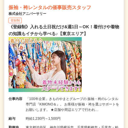
振袖・袴レンタルの催事販売スタッフ
株式会社アニバーサリー
登録制
《登録制》入れる土日祝だけ&週1日～OK！着付けや着物
の知識もイチから学べる♪【東京エリア】
仕事内容
「100年企業」きものやまとグループの 振袖・袴のレンタル
専門店『KIMONO＆』。 お客様が振袖・袴を選ぶサポートを
お願いします。 ★店舗や周辺エリアで行われ…
給与
時給1,230円～1,500円
勤務地
東京都渋谷区、神奈川県横浜市、千葉県船橋市・千葉市・柏