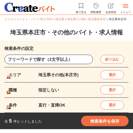
後で見る
閲覧履歴
会員登録
メニュー
クリエイトバイト・パート求人TOP
＞
埼玉県
＞
埼玉県その他
＞
埼玉県本庄市
＞
埼玉県本庄市・そ
埼玉県本庄市・その他のバイト・求人情報
検索条件の設定
絞り込む
エリア
埼玉県その他(本庄市)
選択
職種
指定しない
選択
条件
直行・直帰OK
選択
5
検索条件を保存
全
件ヒットしました