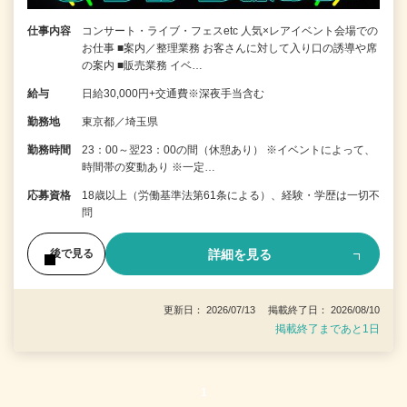
仕事内容
コンサート・ライブ・フェスetc 人気×レアイベント会場での
お仕事 ■案内／整理業務 お客さんに対して入り口の誘導や席
の案内 ■販売業務 イベ…
給与
日給30,000円+交通費※深夜手当含む
勤務地
東京都／埼玉県
勤務時間
23：00～翌23：00の間（休憩あり） ※イベントによって、
時間帯の変動あり ※一定…
応募資格
18歳以上（労働基準法第61条による）、経験・学歴は一切不
問
詳細を見る
後で見る
更新日： 2026/07/13 掲載終了日： 2026/08/10
掲載終了まであと1日
1