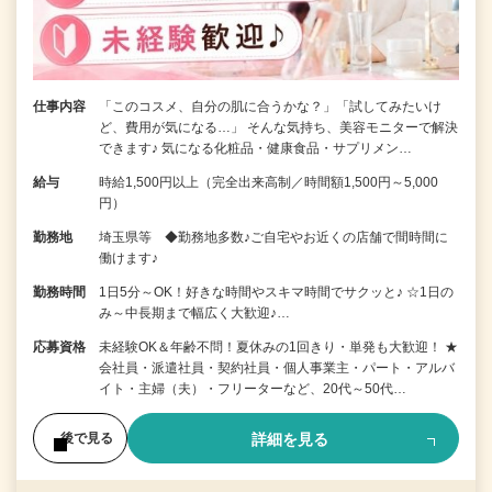
仕事内容
「このコスメ、自分の肌に合うかな？」「試してみたいけ
ど、費用が気になる…」 そんな気持ち、美容モニターで解決
できます♪ 気になる化粧品・健康食品・サプリメン…
給与
時給1,500円以上（完全出来高制／時間額1,500円～5,000
円）
勤務地
埼玉県等 ◆勤務地多数♪ご自宅やお近くの店舗で間時間に
働けます♪
勤務時間
1日5分～OK！好きな時間やスキマ時間でサクッと♪ ☆1日の
み～中長期まで幅広く大歓迎♪…
応募資格
未経験OK＆年齢不問！夏休みの1回きり・単発も大歓迎！ ★
会社員・派遣社員・契約社員・個人事業主・パート・アルバ
イト・主婦（夫）・フリーターなど、20代～50代…
詳細を見る
後で見る