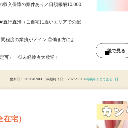
ど、希望に合わせて組み合わせ可能！あな
せた働き方が…
収入保障の案件あり／日額報酬10,000
 ★直行直帰（ご自宅に近いエリアでの配
働8時間程度の業務がメイン ◎働き方によ
後で見
限定可） ◎未経験者大歓迎！
更新日： 2026/07/03 掲載終了日： 2026/08/07
掲載終了まであと1日