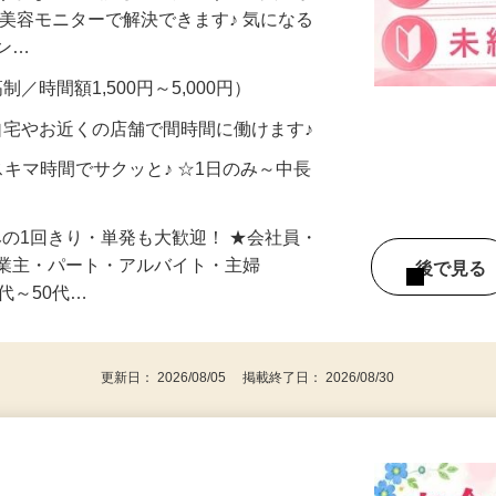
合うかな？」「試してみたいけど、費用が
、美容モニターで解決できます♪ 気になる
メン…
制／時間額1,500円～5,000円）
自宅やお近くの店舗で間時間に働けます♪
スキマ時間でサクッと♪ ☆1日のみ～中長
みの1回きり・単発も大歓迎！ ★会社員・
事業主・パート・アルバイト・主婦
後で見
代～50代…
更新日： 2026/08/05 掲載終了日： 2026/08/30