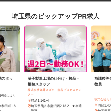
埼玉県のピックアップPR求人
助スタッ
菓子製造工場の仕分け・検品・
放課後
梱包スタッフ
教員
株式会社丸井スズキ 熊谷プロセスセン
ター
作業経験により
株式会社
.
時給1,141円
時給1