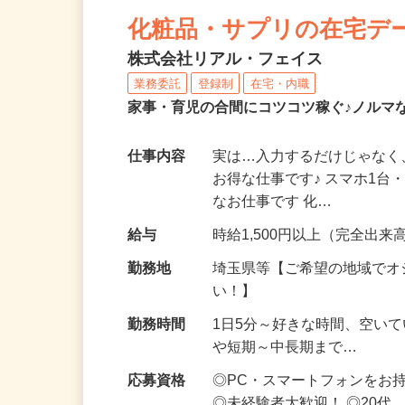
NEW
化粧品・サプリの在宅デ
株式会社リアル・フェイス
業務委託
登録制
在宅・内職
家事・育児の合間にコツコツ稼ぐ♪ノルマ
仕事内容
実は…入力するだけじゃなく
お得な仕事です♪ スマホ1台
なお仕事です 化…
給与
時給1,500円以上（完全出来高
勤務地
埼玉県等【ご希望の地域でオ
い！】
勤務時間
1日5分～好きな時間、空い
や短期～中長期まで…