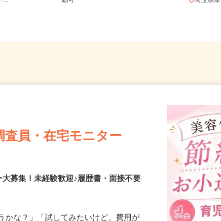
和田町1-8
埼玉県熊谷市妻沼西2-18-2 ★車通
...
勤可
埼玉県
調査員・在宅モニター
ー大募集！未経験歓迎♪履歴書・面接不要