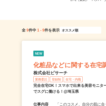
埼玉県さいたま市見沼区大
埼玉県草加市弁天2-14-3
27-1（東武アーバンパーク
全
9
件中
1
-
9
件を表示
NEW
化粧品などに関する在宅
株式会社ビサーチ
業務委託
登録制
在宅・内職
完全在宅OK！スマホで出来る美容モニタ
でスグに働ける！@埼玉県