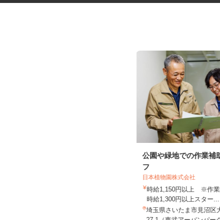
放課後等デイサービスの先生・
公園や緑地での作業補
教員
フ
日本植物園株式会社
時給1,150円以上 ※
株式会社わくわく／リズム弁天
時給1,300円以上スター..
時給1,430円以上