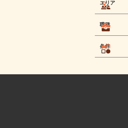
エリア
職種
条件