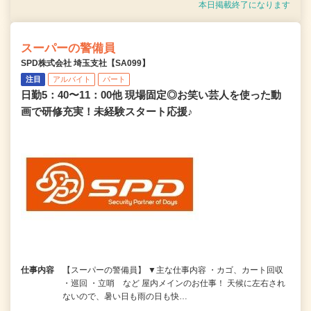
本日掲載終了になります
スーパーの警備員
SPD株式会社 埼玉支社【SA099】
注目
アルバイト
パート
日勤5：40〜11：00他 現場固定◎お笑い芸人を使った動
画で研修充実！未経験スタート応援♪
仕事内容
【スーパーの警備員】 ▼主な仕事内容 ・カゴ、カート回収
・巡回 ・立哨 など 屋内メインのお仕事！ 天候に左右され
ないので、暑い日も雨の日も快…