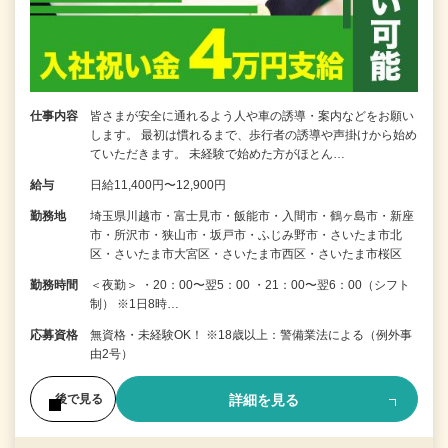
仕事内容
皆さまが安全に通れるよう人や車の誘導・案内などをお願い
します。 最初は慣れるまで、歩行者の誘導や声掛けから始め
ていただきます。 未経験で始めた方がほとん…
給与
日給11,400円〜12,900円
勤務地
埼玉県川越市・富士見市・飯能市・入間市・鶴ヶ島市・新座
市・所沢市・狭山市・坂戸市・ふじみ野市・さいたま市北
区・さいたま市大宮区・さいたま市西区・さいたま市桜区
勤務時間
＜夜勤＞ ・20：00〜翌5：00 ・21：00〜翌6：00（シフト
制） ※1日8時…
応募資格
無資格・未経験OK！ ※18歳以上：警備業法による（例外事
由2号）
詳細を見る
後で見る