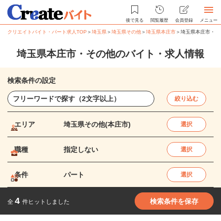
後で見る
閲覧履歴
会員登録
メニュー
クリエイトバイト・パート求人TOP
＞
埼玉県
＞
埼玉県その他
＞
埼玉県本庄市
＞
埼玉県本庄市・そ
埼玉県本庄市・その他のバイト・求人情報
検索条件の設定
絞り込む
エリア
埼玉県その他(本庄市)
選択
職種
指定しない
選択
条件
パート
選択
4
検索条件を保存
全
件ヒットしました