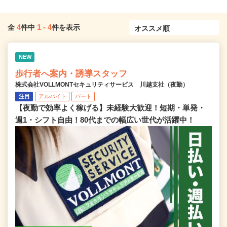
4
1
-
4
全
件中
件を表示
NEW
歩行者へ案内・誘導スタッフ
株式会社VOLLMONTセキュリティサービス 川越支社（夜勤）
注目
アルバイト
パート
【夜勤で効率よく稼げる】未経験大歓迎！短期・単発・
週1・シフト自由！80代までの幅広い世代が活躍中！