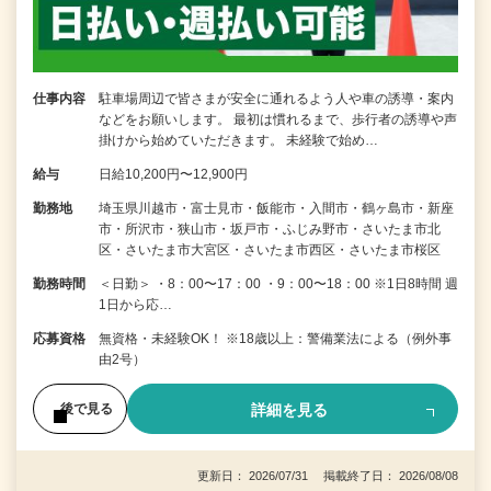
仕事内容
駐車場周辺で皆さまが安全に通れるよう人や車の誘導・案内
などをお願いします。 最初は慣れるまで、歩行者の誘導や声
掛けから始めていただきます。 未経験で始め…
給与
日給10,200円〜12,900円
勤務地
埼玉県川越市・富士見市・飯能市・入間市・鶴ヶ島市・新座
市・所沢市・狭山市・坂戸市・ふじみ野市・さいたま市北
区・さいたま市大宮区・さいたま市西区・さいたま市桜区
勤務時間
＜日勤＞ ・8：00〜17：00 ・9：00〜18：00 ※1日8時間 週
1日から応…
応募資格
無資格・未経験OK！ ※18歳以上：警備業法による（例外事
由2号）
詳細を見る
後で見る
更新日： 2026/07/31 掲載終了日： 2026/08/08