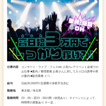
仕事内容
コンサート・ライブ・フェスetc 人気×レアイベント会場での
お仕事 ■案内／整理業務 お客さんに対して入り口の誘導や席
の案内 ■販売業務 イベ…
給与
日給30,000円+交通費※深夜手当含む
勤務地
東京都／埼玉県
勤務時間
23：00～翌23：00の間（休憩あり） ※イベントによって、
時間帯の変動あり ※一定…