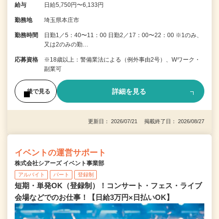
給与
日給5,750円〜6,133円
勤務地
埼玉県本庄市
勤務時間
日勤1／5：40〜11：00 日勤2／17：00〜22：00 ※1のみ、
又は2のみの勤…
応募資格
※18歳以上：警備業法による（例外事由2号）、Wワーク・
副業可
詳細を見る
後で見る
更新日： 2026/07/21 掲載終了日： 2026/08/27
イベントの運営サポート
株式会社シアーズ イベント事業部
アルバイト
パート
登録制
短期・単発OK（登録制）！コンサート・フェス・ライブ
会場などでのお仕事！【日給3万円×日払いOK】