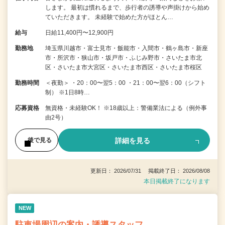
します。 最初は慣れるまで、歩行者の誘導や声掛けから始め
ていただきます。 未経験で始めた方がほとん…
給与
日給11,400円〜12,900円
勤務地
埼玉県川越市・富士見市・飯能市・入間市・鶴ヶ島市・新座
市・所沢市・狭山市・坂戸市・ふじみ野市・さいたま市北
区・さいたま市大宮区・さいたま市西区・さいたま市桜区
勤務時間
＜夜勤＞ ・20：00〜翌5：00 ・21：00〜翌6：00（シフト
制） ※1日8時…
応募資格
無資格・未経験OK！ ※18歳以上：警備業法による（例外事
由2号）
詳細を見る
後で見る
更新日： 2026/07/31 掲載終了日： 2026/08/08
本日掲載終了になります
NEW
駐車場周辺の案内・誘導スタッフ