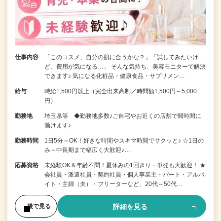
仕事内容
「このコスメ、自分の肌に合うかな？」「試してみたいけ
ど、費用が気になる…」 そんな気持ち、美容モニターで解決
できます♪ 気になる化粧品・健康食品・サプリメン…
給与
時給1,500円以上（完全出来高制／時間額1,500円～5,000
円）
勤務地
埼玉県等 ◆勤務地多数♪ご自宅やお近くの店舗で間時間に
働けます♪
勤務時間
1日5分～OK！好きな時間やスキマ時間でサクッと♪ ☆1日の
み～中長期まで幅広く大歓迎♪…
応募資格
未経験OK＆年齢不問！夏休みの1回きり・単発も大歓迎！ ★
会社員・派遣社員・契約社員・個人事業主・パート・アルバ
イト・主婦（夫）・フリーターなど、20代～50代…
詳細を見る
後で見る