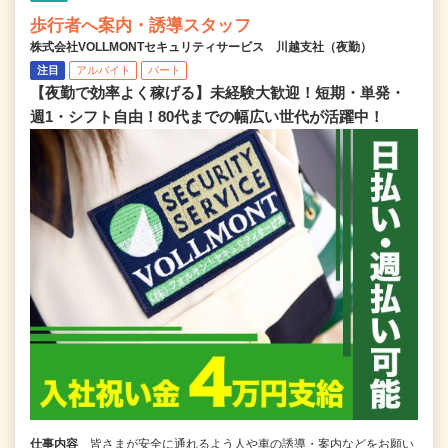
歩行者へ案内・誘導スタッフ
株式会社VOLLMONTセキュリティサービス 川越支社（夜勤）
注目
アルバイト
パート
【夜勤で効率よく稼げる】未経験大歓迎！短期・単発・
週1・シフト自由！80代までの幅広い世代が活躍中！
仕事内容
皆さまが安全に通れるよう人や車の誘導・案内などをお願い