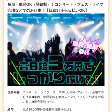
短期・単発OK（登録制）！コンサート・フェス・ライブ
会場などでのお仕事！【日給3万円×日払いOK】
仕事内容
コンサート・ライブ・フェスetc 人気×レアイベント会場での
お仕事 ■案内／整理業務 お客さんに対して入り口の誘導や席
の案内 ■販売業務 イベ…
給与
日給30,000円+交通費※深夜手当含む