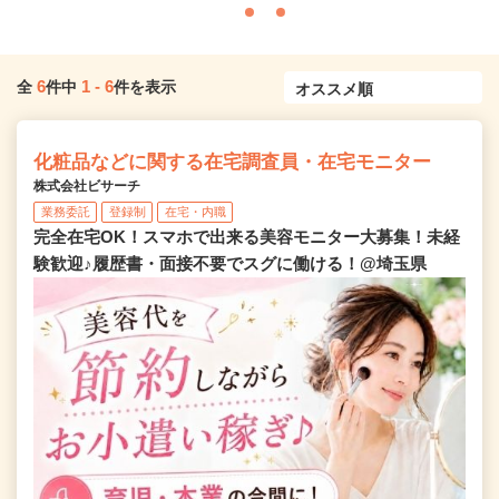
6
1
-
6
全
件中
件を表示
化粧品などに関する在宅調査員・在宅モニター
株式会社ビサーチ
業務委託
登録制
在宅・内職
完全在宅OK！スマホで出来る美容モニター大募集！未経
験歓迎♪履歴書・面接不要でスグに働ける！@埼玉県