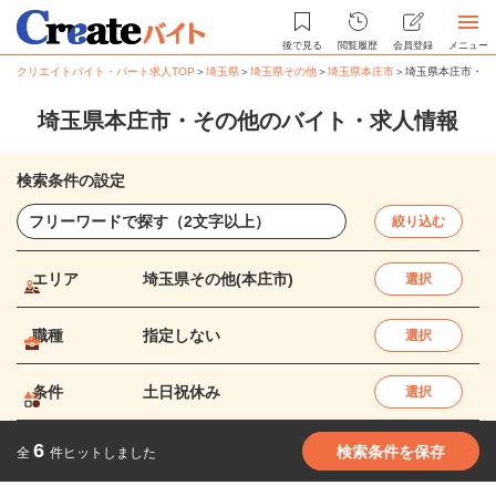
後で見る
閲覧履歴
会員登録
メニュー
クリエイトバイト・パート求人TOP
＞
埼玉県
＞
埼玉県その他
＞
埼玉県本庄市
＞
埼玉県本庄市・そ
埼玉県本庄市・その他のバイト・求人情報
検索条件の設定
絞り込む
エリア
埼玉県その他(本庄市)
選択
職種
指定しない
選択
条件
土日祝休み
選択
6
検索条件を保存
全
件ヒットしました