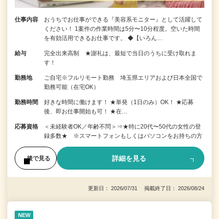
仕事内容
おうちでお仕事ができる『美容系モニター』として活躍して
ください！ 1案件の作業時間は5分〜10分程度。空いた時間
を有効活用できるお仕事です。 ◆【いろん…
給与
完全出来高制 ★謝礼は、最短で当日のうちに受け取れま
す！
勤務地
ご自宅※フルリモート勤務 埼玉県エリアおよび日本全国で
勤務可能（在宅OK）
勤務時間
好きな時間に働けます！ ★単発（1日のみ）OK！ ★応募
後、即お仕事開始も可！ ★在…
応募資格
＜未経験者OK／年齢不問＞⇒★特に20代〜50代の女性の登
録多数★ ※スマートフォンもしくはパソコンをお持ちの方
詳細を見る
後で見る
更新日： 2026/07/31 掲載終了日： 2026/08/24
NEW