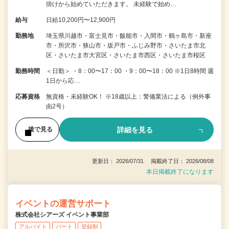
掛けから始めていただきます。 未経験で始め…
給与
日給10,200円〜12,900円
勤務地
埼玉県川越市・富士見市・飯能市・入間市・鶴ヶ島市・新座
市・所沢市・狭山市・坂戸市・ふじみ野市・さいたま市北
区・さいたま市大宮区・さいたま市西区・さいたま市桜区
勤務時間
＜日勤＞ ・8：00〜17：00 ・9：00〜18：00 ※1日8時間 週
1日から応…
応募資格
無資格・未経験OK！ ※18歳以上：警備業法による（例外事
由2号）
詳細を見る
後で見る
更新日： 2026/07/31 掲載終了日： 2026/08/08
本日掲載終了になります
イベントの運営サポート
株式会社シアーズ イベント事業部
アルバイト
パート
登録制