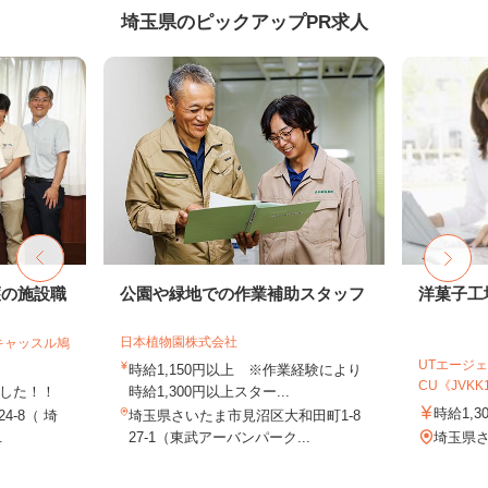
埼玉県のピックアップPR求人
護の施設職
公園や緑地での作業補助スタッフ
洋菓子工
日本植物園株式会社
キャッスル鳩
UTエージェ
時給1,150円以上 ※作業経験により
CU《JVKK1C
ました！！
時給1,300円以上スター...
時給1,3
4-8（ 埼
埼玉県さいたま市見沼区大和田町1-8
.
27-1（東武アーバンパーク...
埼玉県