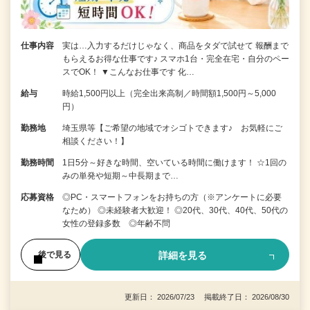
仕事内容
実は…入力するだけじゃなく、商品をタダで試せて 報酬まで
もらえるお得な仕事です♪ スマホ1台・完全在宅・自分のペー
スでOK！ ▼こんなお仕事です 化…
給与
時給1,500円以上（完全出来高制／時間額1,500円～5,000
円）
勤務地
埼玉県等【ご希望の地域でオシゴトできます♪ お気軽にご
相談ください！】
勤務時間
1日5分～好きな時間、空いている時間に働けます！ ☆1回の
みの単発や短期～中長期まで…
応募資格
◎PC・スマートフォンをお持ちの方（※アンケートに必要
なため） ◎未経験者大歓迎！ ◎20代、30代、40代、50代の
女性の登録多数 ◎年齢不問
詳細を見る
後で見る
更新日： 2026/07/23 掲載終了日： 2026/08/30