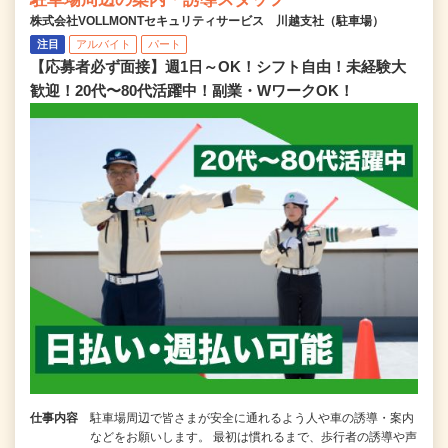
株式会社VOLLMONTセキュリティサービス 川越支社（駐車場）
注目
アルバイト
パート
【応募者必ず面接】週1日～OK！シフト自由！未経験大
歓迎！20代〜80代活躍中！副業・WワークOK！
仕事内容
駐車場周辺で皆さまが安全に通れるよう人や車の誘導・案内
などをお願いします。 最初は慣れるまで、歩行者の誘導や声