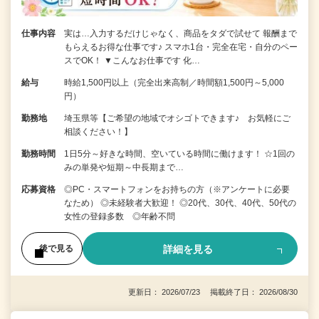
仕事内容
実は…入力するだけじゃなく、商品をタダで試せて 報酬まで
もらえるお得な仕事です♪ スマホ1台・完全在宅・自分のペー
スでOK！ ▼こんなお仕事です 化…
給与
時給1,500円以上（完全出来高制／時間額1,500円～5,000
円）
勤務地
埼玉県等【ご希望の地域でオシゴトできます♪ お気軽にご
相談ください！】
勤務時間
1日5分～好きな時間、空いている時間に働けます！ ☆1回の
みの単発や短期～中長期まで…
応募資格
◎PC・スマートフォンをお持ちの方（※アンケートに必要
なため） ◎未経験者大歓迎！ ◎20代、30代、40代、50代の
女性の登録多数 ◎年齢不問
詳細を見る
後で見る
更新日： 2026/07/23 掲載終了日： 2026/08/30