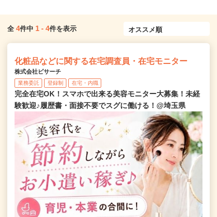
4
1
-
4
全
件中
件を表示
化粧品などに関する在宅調査員・在宅モニター
株式会社ビサーチ
業務委託
登録制
在宅・内職
完全在宅OK！スマホで出来る美容モニター大募集！未経
験歓迎♪履歴書・面接不要でスグに働ける！@埼玉県