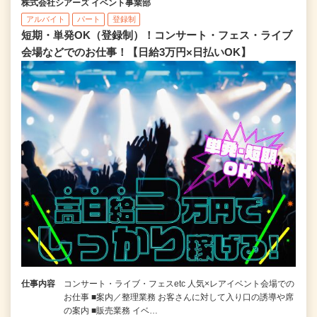
株式会社シアーズ イベント事業部
アルバイト
パート
登録制
短期・単発OK（登録制）！コンサート・フェス・ライブ
会場などでのお仕事！【日給3万円×日払いOK】
仕事内容
コンサート・ライブ・フェスetc 人気×レアイベント会場での
お仕事 ■案内／整理業務 お客さんに対して入り口の誘導や席
の案内 ■販売業務 イベ…