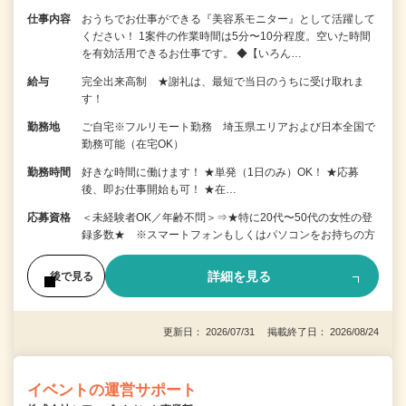
仕事内容
おうちでお仕事ができる『美容系モニター』として活躍して
ください！ 1案件の作業時間は5分〜10分程度。空いた時間
を有効活用できるお仕事です。 ◆【いろん…
給与
完全出来高制 ★謝礼は、最短で当日のうちに受け取れま
す！
勤務地
ご自宅※フルリモート勤務 埼玉県エリアおよび日本全国で
勤務可能（在宅OK）
勤務時間
好きな時間に働けます！ ★単発（1日のみ）OK！ ★応募
後、即お仕事開始も可！ ★在…
応募資格
＜未経験者OK／年齢不問＞⇒★特に20代〜50代の女性の登
録多数★ ※スマートフォンもしくはパソコンをお持ちの方
詳細を見る
後で見る
更新日： 2026/07/31 掲載終了日： 2026/08/24
イベントの運営サポート