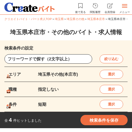
後で見る
閲覧履歴
会員登録
メニュー
クリエイトバイト・パート求人TOP
＞
埼玉県
＞
埼玉県その他
＞
埼玉県本庄市
＞
埼玉県本庄市・そ
埼玉県本庄市・その他のバイト・求人情報
検索条件の設定
絞り込む
エリア
埼玉県その他(本庄市)
選択
職種
指定しない
選択
条件
短期
選択
4
検索条件を保存
全
件ヒットしました