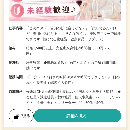
仕事内容
「このコスメ、自分の肌に合うかな？」「試してみたいけ
ど、費用が気になる…」 そんな気持ち、美容モニターで解決
できます♪ 気になる化粧品・健康食品・サプリメン…
給与
時給1,500円以上（完全出来高制／時間額1,500円～5,000
円）
勤務地
埼玉県等 ◆勤務地多数♪ご自宅やお近くの店舗で間時間に
働けます♪
勤務時間
1日5分～OK！好きな時間やスキマ時間でサクッと♪ ☆1日の
み～中長期まで幅広く大歓迎♪…
応募資格
未経験OK＆年齢不問！夏休みの1回きり・単発も大歓迎！ ★
会社員・派遣社員・契約社員・個人事業主・パート・アルバ
イト・主婦（夫）・フリーターなど、20代～50代…
詳細を見る
後で見る