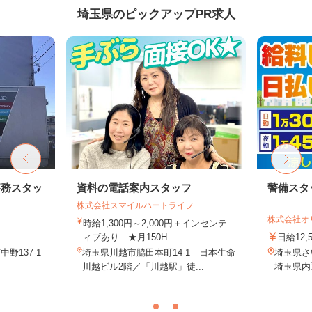
埼玉県のピックアップPR求人
事務スタッ
資料の電話案内スタッフ
警備スタ
株式会社スマイルハートライフ
株式会社オ
時給1,300円～2,000円＋インセンテ
ィブあり ★月150H...
日給12,
野137-1
埼玉県川越市脇田本町14-1 日本生命
埼玉県
川越ビル2階／「川越駅」徒...
埼玉県内