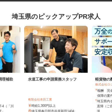
埼玉県のピックアップPR求人
調理補助
水道工事の申請業務スタッフ
軽貨物
株式会社
報酬 
保障の案
有限会社本田工業
埼玉県
時給1,300円以上
7-4（「川
直帰（