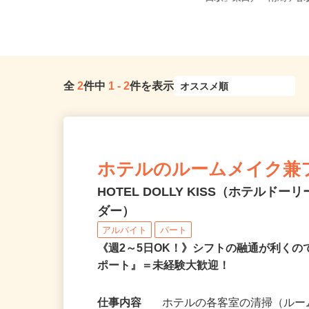
送...
口駅」東口／「南鳩ヶ谷駅
全
2
件中
1
-
2
件を表示
ホテルのルームメイク兼
HOTEL DOLLY KISS（ホテ
ダー）
アルバイト
パート
《週2～5日OK！》シフトの融通が利く
ポート』＝未経験大歓迎！