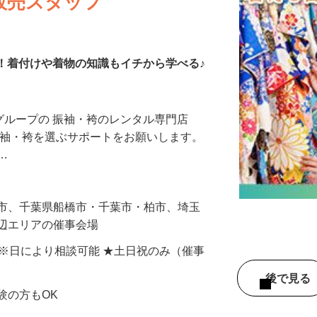
販売スタッフ
K！着付けや着物の知識もイチから学べる♪
とグループの 振袖・袴のレンタル専門店
様が振袖・袴を選ぶサポートをお願いします。
れ…
浜市、千葉県船橋市・千葉市・柏市、埼玉
周辺エリアの催事会場
間) ※日により相談可能 ★土日祝のみ（催事
後で見