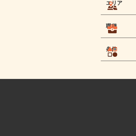
エリア
職種
条件