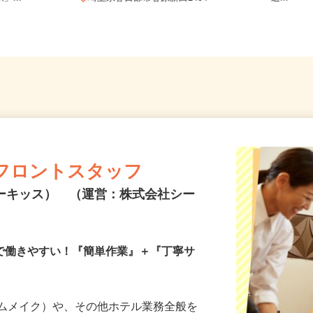
」...
埼玉県春日部市谷原新田1404
送...
フロントスタッフ
ルドーリーキッス） （運営：株式会社シー
ので働きやすい！『簡単作業』＋『丁寧サ