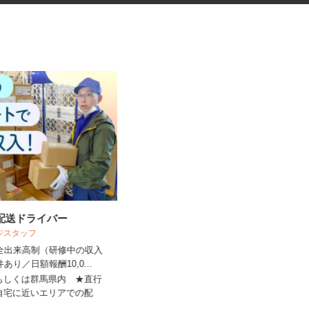
の配送ドライバー
福祉サービス施設での調理補助
ロジスタッフ
パート
完全出来高制（研修中の収入
株式会社 リズム
件あり／日額報酬10,0...
時給1,400円以上
内もしくは群馬県内 ★直行
ご自宅に近いエリアでの配
埼玉県川口市南鳩ヶ谷2-17-4（「川