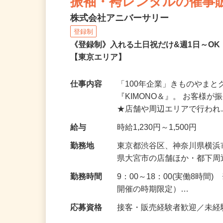
振袖・袴レンタルの催事
株式会社アニバーサリー
登録制
《登録制》入れる土日祝だけ&週1日～O
【東京エリア】
仕事内容
「100年企業」きものやま
『KIMONO＆』。 お客
★店舗や周辺エリアで行わ
給与
時給1,230円～1,500円
勤務地
東京都渋谷区、神奈川県横
県大宮市の店舗ほか・都下
勤務時間
9：00～18：00(実働8時
開催の時期限定）…