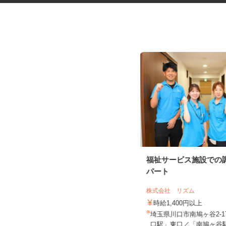
軽貨物の配送ドライバー
福祉サービス施設での
株式会社ロジスタッフ
パート
報酬 完全出来高制（研修中の収入
株式会社 リズム
保障の案件あり／日額報酬10,0...
時給1,400円以上
埼玉県内もしくは群馬県内 ★直行
直帰（ご自宅に近いエリアでの配
埼玉県川口市南鳩ヶ谷2-1