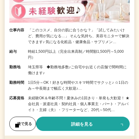
仕事内容
「このコスメ、自分の肌に合うかな？」「試してみたいけ
ど、費用が気になる…」 そんな気持ち、美容モニターで解決
できます♪ 気になる化粧品・健康食品・サプリメン…
給与
時給1,500円以上（完全出来高制／時間額1,500円～5,000
円）
勤務地
埼玉県等 ◆勤務地多数♪ご自宅やお近くの店舗で間時間に
働けます♪
勤務時間
1日5分～OK！好きな時間やスキマ時間でサクッと♪ ☆1日の
み～中長期まで幅広く大歓迎♪…
応募資格
未経験OK＆年齢不問！夏休みの1回きり・単発も大歓迎！ ★
会社員・派遣社員・契約社員・個人事業主・パート・アルバ
イト・主婦（夫）・フリーターなど、20代～50代…
詳細を見る
後で見る