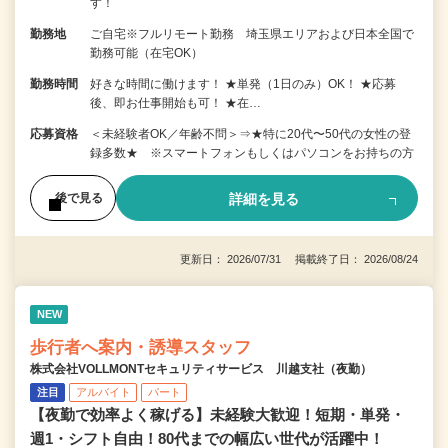
す！
勤務地
ご自宅※フルリモート勤務 埼玉県エリアおよび日本全国で
勤務可能（在宅OK）
勤務時間
好きな時間に働けます！ ★単発（1日のみ）OK！ ★応募
後、即お仕事開始も可！ ★在…
応募資格
＜未経験者OK／年齢不問＞⇒★特に20代〜50代の女性の登
録多数★ ※スマートフォンもしくはパソコンをお持ちの方
詳細を見る
後で見る
更新日： 2026/07/31 掲載終了日： 2026/08/24
NEW
歩行者へ案内・誘導スタッフ
株式会社VOLLMONTセキュリティサービス 川越支社（夜勤）
注目
アルバイト
パート
【夜勤で効率よく稼げる】未経験大歓迎！短期・単発・
週1・シフト自由！80代までの幅広い世代が活躍中！