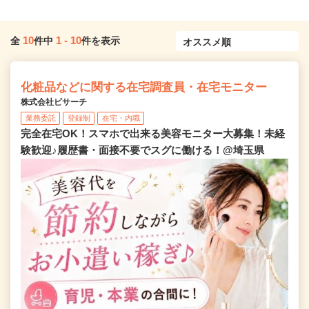
10
1
-
10
全
件中
件を表示
化粧品などに関する在宅調査員・在宅モニター
株式会社ビサーチ
業務委託
登録制
在宅・内職
完全在宅OK！スマホで出来る美容モニター大募集！未経
験歓迎♪履歴書・面接不要でスグに働ける！@埼玉県