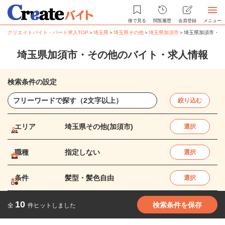
後で見る
閲覧履歴
会員登録
メニュー
クリエイトバイト・パート求人TOP
＞
埼玉県
＞
埼玉県その他
＞
埼玉県加須市
＞
埼玉県加須市・そ
埼玉県加須市・その他のバイト・求人情報
検索条件の設定
絞り込む
エリア
埼玉県その他(加須市)
選択
職種
指定しない
選択
条件
髪型・髪色自由
選択
10
検索条件を保存
全
件ヒットしました