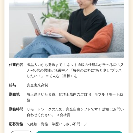
仕事内容
出品入力から発送まで！ ネット通販の仕組みが学べる◎ ＼2
0〜40代の男性が活躍中／ 「毎月の給料に“あと少し”プラス
したい！」 ⇒そんな〈目標〉を…
給与
完全出来高制
勤務地
埼玉県さいたま市、他埼玉県内のご自宅 ※フルリモート勤
務
勤務時間
リモートワークのため、完全自由シフトです！ 詳細はお問い
合わせください。 ＜会社営…
応募資格
＼経験・資格・学歴いっさい不問！／