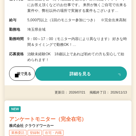
にお答え頂くなどのお仕事です。 来所が無くご自宅で出来る
案件や、弊社以外の場所で実施する案件もございます…
給与
5,000円以上（1回のモニター参加につき） ※完全出来高制
勤務地
埼玉県全域
勤務時間
9：00～17：00（モニター内容により異なります） 好きな時
間＆タイミングで勤務OK！…
応募資格
治験未経験OK 18歳以上であれば初めての方も安心して始
められます！
詳細を見る
後で見る
更新日： 2026/07/21 掲載終了日： 2026/11/13
NEW
アンケートモニター（完全在宅）
株式会社 クラウドワーカー
業務委託
登録制
在宅・内職