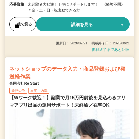
応募資格
未経験者大歓迎！丁寧にサポートします！ 《経験不問》
＊金・土・日・祝出勤できる方
詳細を見る
後で見る
更新日： 2026/07/21 掲載終了日： 2026/08/21
掲載終了まであと14日
ネットショップのデータ入力・商品登録および発
送軽作業
合同会社Re Start
業務委託
在宅・内職
【Wワーク歓迎！】副業で月15万円前後を見込めるフリ
マアプリ出品の運用サポート！未経験／在宅OK