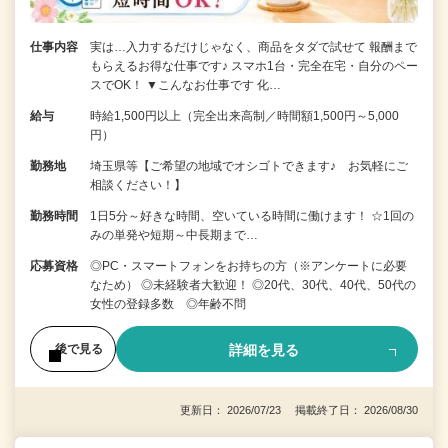
仕事内容
実は…入力するだけじゃなく、商品をタダで試せて 報酬まで
もらえるお得な仕事です♪ スマホ1台・完全在宅・自分のペー
スでOK！ ▼こんなお仕事です 化…
給与
時給1,500円以上（完全出来高制／時間額1,500円～5,000
円）
勤務地
埼玉県等【ご希望の地域でオシゴトできます♪ お気軽にご
相談ください！】
勤務時間
1日5分～好きな時間、空いている時間に働けます！ ☆1回の
みの単発や短期～中長期まで…
応募資格
◎PC・スマートフォンをお持ちの方（※アンケートに必要
なため） ◎未経験者大歓迎！ ◎20代、30代、40代、50代の
女性の登録多数 ◎年齢不問
詳細を見る
後で見る
更新日： 2026/07/23 掲載終了日： 2026/08/30