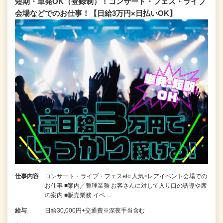
短期・単発OK（登録制）！コンサート・フェス・ライブ
会場などでのお仕事！【日給3万円×日払いOK】
仕事内容
コンサート・ライブ・フェスetc 人気×レアイベント会場での
お仕事 ■案内／整理業務 お客さんに対して入り口の誘導や席
の案内 ■販売業務 イベ…
給与
日給30,000円+交通費※深夜手当含む