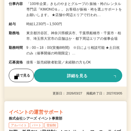
仕事内容
「100年企業」きものやまとグループの 振袖・袴のレンタル
専門店『KIMONO＆』。 お客様が振袖・袴を選ぶサポートを
お願いします。 ★店舗や周辺エリアで行われ…
給与
時給1,230円～1,500円
勤務地
東京都渋谷区、神奈川県横浜市、千葉県船橋市・千葉市・柏
市、埼玉県大宮市の店舗ほか・都下周辺エリアの催事会場
勤務時間
9：00～18：00(実働8時間) ※日により相談可能 ★土日祝
のみ（催事開催の時期限定）…
応募資格
接客・販売経験者歓迎／未経験の方もOK
詳細を見る
後で見る
更新日： 2026/03/27 掲載終了日： 2027/03/05
イベントの運営サポート
株式会社シアーズ イベント事業部
アルバイト
パート
登録制