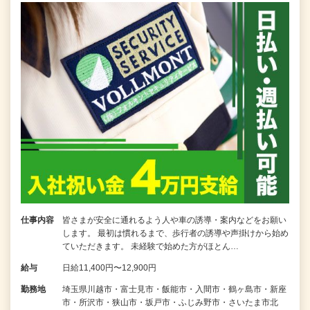
仕事内容
皆さまが安全に通れるよう人や車の誘導・案内などをお願い
します。 最初は慣れるまで、歩行者の誘導や声掛けから始め
ていただきます。 未経験で始めた方がほとん…
給与
日給11,400円〜12,900円
勤務地
埼玉県川越市・富士見市・飯能市・入間市・鶴ヶ島市・新座
市・所沢市・狭山市・坂戸市・ふじみ野市・さいたま市北