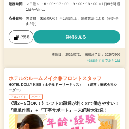
勤務時間
＜日勤＞ ・8：00〜17：00 ・9：00〜18：00 ※1日8時間 週
1日から応…
応募資格
無資格・未経験OK！ ※18歳以上：警備業法による（例外事
由2号）
詳細を見る
後で見る
更新日： 2026/07/31 掲載終了日： 2026/08/08
掲載終了まであと1日
ホテルのルームメイク兼フロントスタッフ
HOTEL DOLLY KISS（ホテルドーリーキッス） （運営：株式会社シ
ーダー）
アルバイト
パート
《週2～5日OK！》シフトの融通が利くので働きやすい！
『簡単作業』＋『丁寧サポート』＝未経験大歓迎！