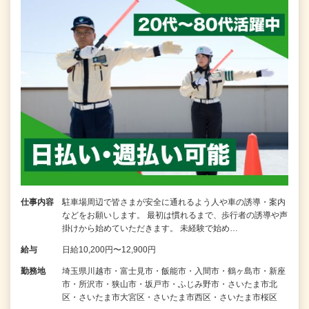
仕事内容
駐車場周辺で皆さまが安全に通れるよう人や車の誘導・案内
などをお願いします。 最初は慣れるまで、歩行者の誘導や声
掛けから始めていただきます。 未経験で始め…
給与
日給10,200円〜12,900円
勤務地
埼玉県川越市・富士見市・飯能市・入間市・鶴ヶ島市・新座
市・所沢市・狭山市・坂戸市・ふじみ野市・さいたま市北
区・さいたま市大宮区・さいたま市西区・さいたま市桜区