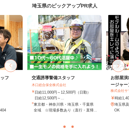
埼玉県のピックアップPR求人
タッフ
交通誘導警備スタッフ
お部屋演
ージャー
木口総合保全株式会社
株式会社サ
日給11,000円～12,500円（日勤）
日給12,500円～...
時給1,4
東京都・神奈川県・埼玉県・千葉県
埼玉県
04
全域 ☆現場多数あり（直行・直帰...
OK