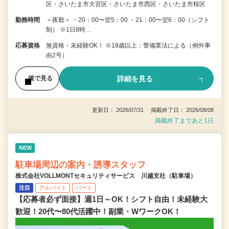
区・さいたま市大宮区・さいたま市西区・さいたま市桜区
勤務時間
＜夜勤＞ ・20：00〜翌5：00 ・21：00〜翌6：00（シフト
制） ※1日8時…
応募資格
無資格・未経験OK！ ※18歳以上：警備業法による（例外事
由2号）
詳細を見る
後で見る
更新日： 2026/07/31 掲載終了日： 2026/08/08
掲載終了まであと1日
NEW
駐車場周辺の案内・誘導スタッフ
株式会社VOLLMONTセキュリティサービス 川越支社（駐車場）
注目
アルバイト
パート
【応募者必ず面接】週1日～OK！シフト自由！未経験大
歓迎！20代〜80代活躍中！副業・WワークOK！