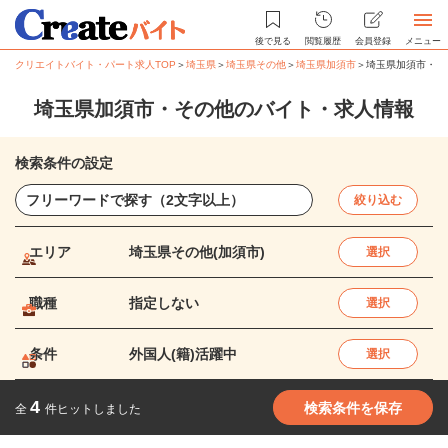
後で見る
閲覧履歴
会員登録
メニュー
クリエイトバイト・パート求人TOP
＞
埼玉県
＞
埼玉県その他
＞
埼玉県加須市
＞
埼玉県加須市・そ
埼玉県加須市・その他のバイト・求人情報
検索条件の設定
絞り込む
エリア
埼玉県その他(加須市)
選択
職種
指定しない
選択
条件
外国人(籍)活躍中
選択
4
検索条件を保存
全
件ヒットしました