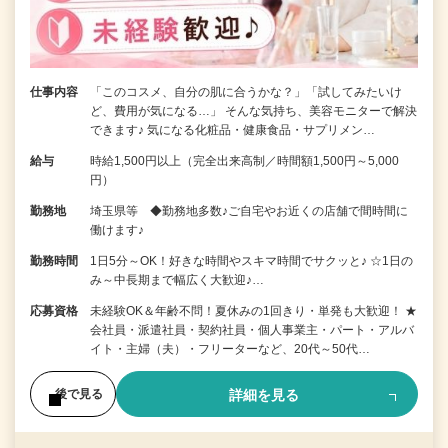
仕事内容
「このコスメ、自分の肌に合うかな？」「試してみたいけ
ど、費用が気になる…」 そんな気持ち、美容モニターで解決
できます♪ 気になる化粧品・健康食品・サプリメン…
給与
時給1,500円以上（完全出来高制／時間額1,500円～5,000
円）
勤務地
埼玉県等 ◆勤務地多数♪ご自宅やお近くの店舗で間時間に
働けます♪
勤務時間
1日5分～OK！好きな時間やスキマ時間でサクッと♪ ☆1日の
み～中長期まで幅広く大歓迎♪…
応募資格
未経験OK＆年齢不問！夏休みの1回きり・単発も大歓迎！ ★
会社員・派遣社員・契約社員・個人事業主・パート・アルバ
イト・主婦（夫）・フリーターなど、20代～50代…
詳細を見る
後で見る