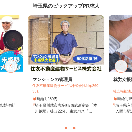
埼玉県のピックアップPR求人
マンションの管理員
就労支援
住友不動産建物サービス株式会社/hkp260
33a
社会福祉法
時給1,250円
時給1,
鷺宮製作所
埼玉県川越市志多町/西武新宿線「本
埼玉県入
川越駅」徒歩22分、東武バス「...
入間市駅よ