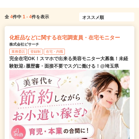
4
1
-
4
全
件中
件を表示
化粧品などに関する在宅調査員・在宅モニター
株式会社ビサーチ
業務委託
登録制
在宅・内職
完全在宅OK！スマホで出来る美容モニター大募集！未経
験歓迎♪履歴書・面接不要でスグに働ける！@埼玉県