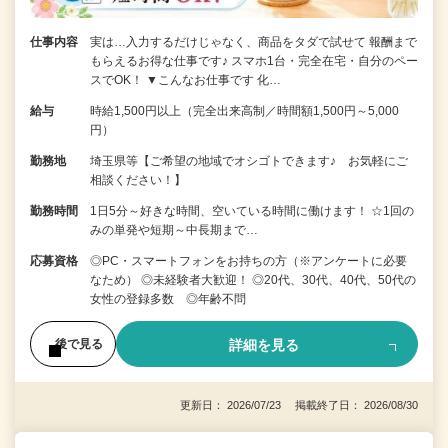
仕事内容
実は…入力するだけじゃなく、商品をタダで試せて 報酬まで
もらえるお得な仕事です♪ スマホ1台・完全在宅・自分のペー
スでOK！ ▼こんなお仕事です 化…
給与
時給1,500円以上（完全出来高制／時間額1,500円～5,000
円）
勤務地
埼玉県等【ご希望の地域でオシゴトできます♪ お気軽にご
相談ください！】
勤務時間
1日5分～好きな時間、空いている時間に働けます！ ☆1回の
みの単発や短期～中長期まで…
応募資格
◎PC・スマートフォンをお持ちの方（※アンケートに必要
なため） ◎未経験者大歓迎！ ◎20代、30代、40代、50代の
女性の登録多数 ◎年齢不問
詳細を見る
後で見る
更新日： 2026/07/23 掲載終了日： 2026/08/30