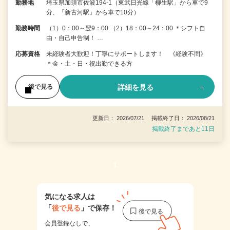
勤務地
埼玉県加須市佐波194-1（東武日光線「柳生駅」から車で9
分、「新古河駅」から車で10分）
勤務時間
（1）0：00～翌9：00 （2）18：00～24：00 ＊シフト自
由・自己申告制！ …
応募資格
未経験者大歓迎！丁寧にサポートします！ 《経験不問》
＊金・土・日・祝出勤できる方
詳細を見る
後で見る
更新日： 2026/07/21 掲載終了日： 2026/08/21
掲載終了まであと11日
1
気になる求人は
「
後で見る
」で保存！
会員登録なしで、