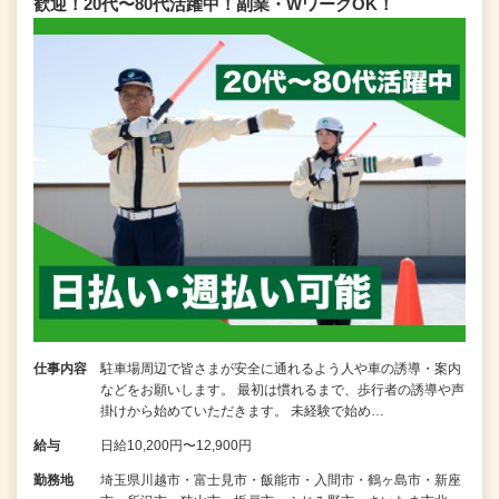
歓迎！20代〜80代活躍中！副業・WワークOK！
仕事内容
駐車場周辺で皆さまが安全に通れるよう人や車の誘導・案内
などをお願いします。 最初は慣れるまで、歩行者の誘導や声
掛けから始めていただきます。 未経験で始め…
給与
日給10,200円〜12,900円
勤務地
埼玉県川越市・富士見市・飯能市・入間市・鶴ヶ島市・新座