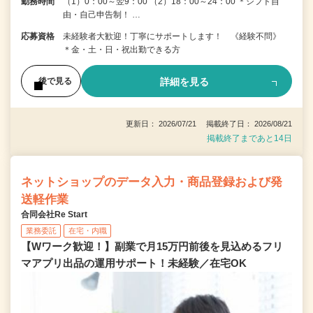
勤務時間
（1）0：00～翌9：00 （2）18：00～24：00 ＊シフト自
由・自己申告制！ …
応募資格
未経験者大歓迎！丁寧にサポートします！ 《経験不問》
＊金・土・日・祝出勤できる方
詳細を見る
後で見る
更新日： 2026/07/21 掲載終了日： 2026/08/21
掲載終了まであと14日
ネットショップのデータ入力・商品登録および発
送軽作業
合同会社Re Start
業務委託
在宅・内職
【Wワーク歓迎！】副業で月15万円前後を見込めるフリ
マアプリ出品の運用サポート！未経験／在宅OK