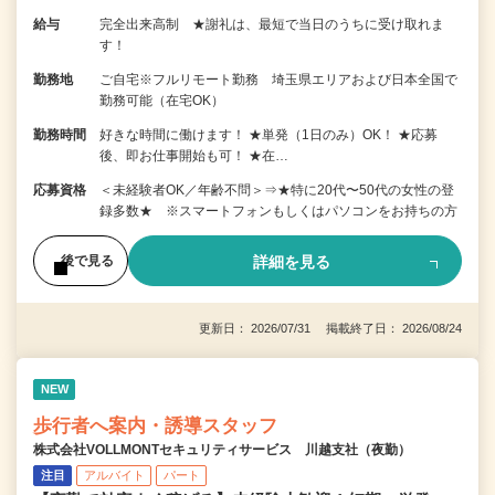
給与
完全出来高制 ★謝礼は、最短で当日のうちに受け取れま
す！
勤務地
ご自宅※フルリモート勤務 埼玉県エリアおよび日本全国で
勤務可能（在宅OK）
勤務時間
好きな時間に働けます！ ★単発（1日のみ）OK！ ★応募
後、即お仕事開始も可！ ★在…
応募資格
＜未経験者OK／年齢不問＞⇒★特に20代〜50代の女性の登
録多数★ ※スマートフォンもしくはパソコンをお持ちの方
詳細を見る
後で見る
更新日： 2026/07/31 掲載終了日： 2026/08/24
NEW
歩行者へ案内・誘導スタッフ
株式会社VOLLMONTセキュリティサービス 川越支社（夜勤）
注目
アルバイト
パート