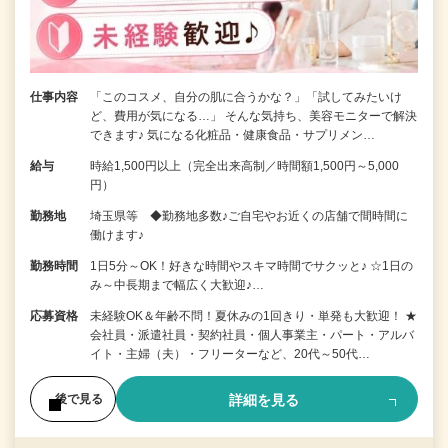
仕事内容
「このコスメ、自分の肌に合うかな？」「試してみたいけ
ど、費用が気になる…」 そんな気持ち、美容モニターで解決
できます♪ 気になる化粧品・健康食品・サプリメン…
給与
時給1,500円以上（完全出来高制／時間額1,500円～5,000
円）
勤務地
埼玉県等 ◆勤務地多数♪ご自宅やお近くの店舗で間時間に
働けます♪
勤務時間
1日5分～OK！好きな時間やスキマ時間でサクッと♪ ☆1日の
み～中長期まで幅広く大歓迎♪…
応募資格
未経験OK＆年齢不問！夏休みの1回きり・単発も大歓迎！ ★
会社員・派遣社員・契約社員・個人事業主・パート・アルバ
イト・主婦（夫）・フリーターなど、20代～50代…
詳細を見る
後で見る