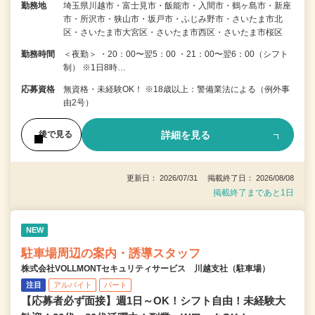
勤務地
埼玉県川越市・富士見市・飯能市・入間市・鶴ヶ島市・新座
市・所沢市・狭山市・坂戸市・ふじみ野市・さいたま市北
区・さいたま市大宮区・さいたま市西区・さいたま市桜区
勤務時間
＜夜勤＞ ・20：00〜翌5：00 ・21：00〜翌6：00（シフト
制） ※1日8時…
応募資格
無資格・未経験OK！ ※18歳以上：警備業法による（例外事
由2号）
詳細を見る
後で見る
更新日： 2026/07/31 掲載終了日： 2026/08/08
掲載終了まであと1日
NEW
駐車場周辺の案内・誘導スタッフ
株式会社VOLLMONTセキュリティサービス 川越支社（駐車場）
注目
アルバイト
パート
【応募者必ず面接】週1日～OK！シフト自由！未経験大