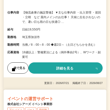
仕事内容
【物流倉庫の施設警備】 ▼主な仕事内容 ・出入管理 ・巡回
・立哨 など 屋内メインのお仕事！ 天候に左右されないの
で、暑い日も雨の日も快適◎ …
給与
日給19,550円
勤務地
埼玉県加須市
勤務時間
当務／8：00～8：00 ◆週2日～（土日どちらかを含む）
応募資格
18歳以上：警備業法による（例外事由2号）、Wワーク・副
業可
詳細を見る
後で見る
更新日： 2026/07/21 掲載終了日： 2026/08/27
イベントの運営サポート
株式会社シアーズ イベント事業部
アルバイト
パート
登録制