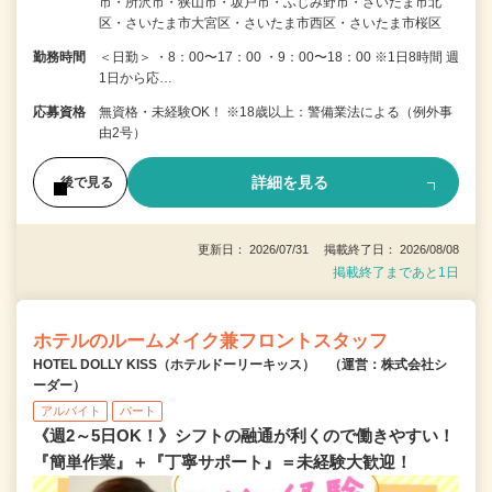
市・所沢市・狭山市・坂戸市・ふじみ野市・さいたま市北
区・さいたま市大宮区・さいたま市西区・さいたま市桜区
勤務時間
＜日勤＞ ・8：00〜17：00 ・9：00〜18：00 ※1日8時間 週
1日から応…
応募資格
無資格・未経験OK！ ※18歳以上：警備業法による（例外事
由2号）
詳細を見る
後で見る
更新日： 2026/07/31 掲載終了日： 2026/08/08
掲載終了まであと1日
ホテルのルームメイク兼フロントスタッフ
HOTEL DOLLY KISS（ホテルドーリーキッス） （運営：株式会社シ
ーダー）
アルバイト
パート
《週2～5日OK！》シフトの融通が利くので働きやすい！
『簡単作業』＋『丁寧サポート』＝未経験大歓迎！