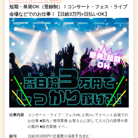
短期・単発OK（登録制）！コンサート・フェス・ライブ
会場などでのお仕事！【日給3万円×日払いOK】
仕事内容
コンサート・ライブ・フェスetc 人気×レアイベント会場での
お仕事 ■案内／整理業務 お客さんに対して入り口の誘導や席
の案内 ■販売業務 イベ…
給与
日給30,000円+交通費※深夜手当含む