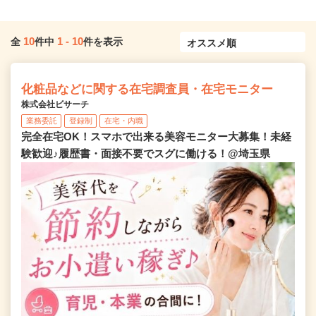
10
1
-
10
全
件中
件を表示
化粧品などに関する在宅調査員・在宅モニター
株式会社ビサーチ
業務委託
登録制
在宅・内職
完全在宅OK！スマホで出来る美容モニター大募集！未経
験歓迎♪履歴書・面接不要でスグに働ける！@埼玉県