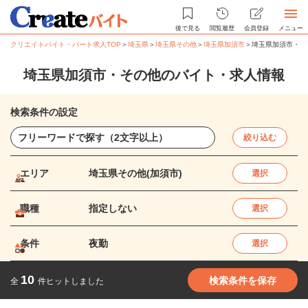
後で見る
閲覧履歴
会員登録
メニュー
クリエイトバイト・パート求人TOP
＞
埼玉県
＞
埼玉県その他
＞
埼玉県加須市
＞
埼玉県加須市・そ
埼玉県加須市・その他のバイト・求人情報
検索条件の設定
絞り込む
エリア
埼玉県その他(加須市)
選択
職種
指定しない
選択
条件
夜勤
選択
10
検索条件を保存
全
件ヒットしました