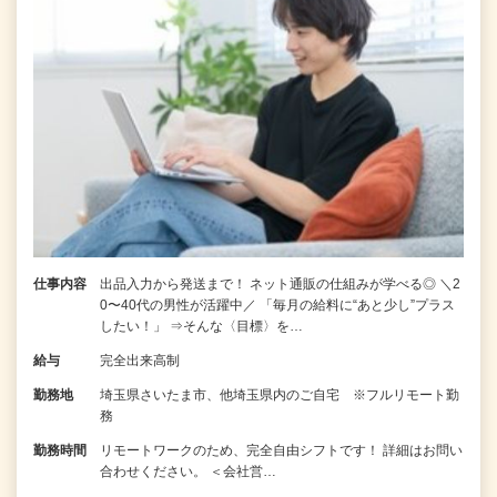
仕事内容
出品入力から発送まで！ ネット通販の仕組みが学べる◎ ＼2
0〜40代の男性が活躍中／ 「毎月の給料に“あと少し”プラス
したい！」 ⇒そんな〈目標〉を…
給与
完全出来高制
勤務地
埼玉県さいたま市、他埼玉県内のご自宅 ※フルリモート勤
務
勤務時間
リモートワークのため、完全自由シフトです！ 詳細はお問い
合わせください。 ＜会社営…