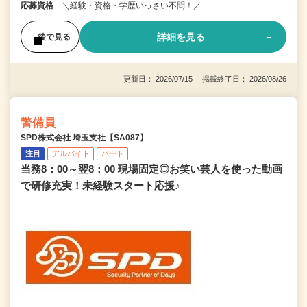
応募資格
＼経験・資格・学歴いっさい不問！／
詳細を見る
後で見る
更新日： 2026/07/15 掲載終了日： 2026/08/26
警備員
SPD株式会社 埼玉支社【SA087】
注目
アルバイト
パート
当務8：00～翌8：00 現場固定◎お笑い芸人を使った動画
で研修充実！未経験スタート応援♪