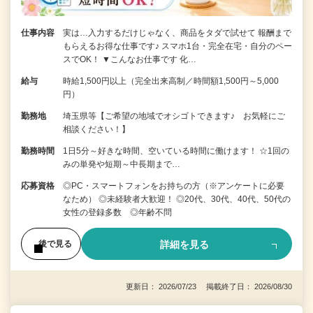
仕事内容
実は…入力するだけじゃなく、商品をタダで試せて 報酬まで
もらえるお得な仕事です♪ スマホ1台・完全在宅・自分のペー
スでOK！ ▼こんなお仕事です 化…
給与
時給1,500円以上（完全出来高制／時間額1,500円～5,000
円）
勤務地
埼玉県等【ご希望の地域でオシゴトできます♪ お気軽にご
相談ください！】
勤務時間
1日5分～好きな時間、空いている時間に働けます！ ☆1回の
みの単発や短期～中長期まで…
応募資格
◎PC・スマートフォンをお持ちの方（※アンケートに必要
なため） ◎未経験者大歓迎！ ◎20代、30代、40代、50代の
女性の登録多数 ◎年齢不問
詳細を見る
後で見る
更新日： 2026/07/23 掲載終了日： 2026/08/30