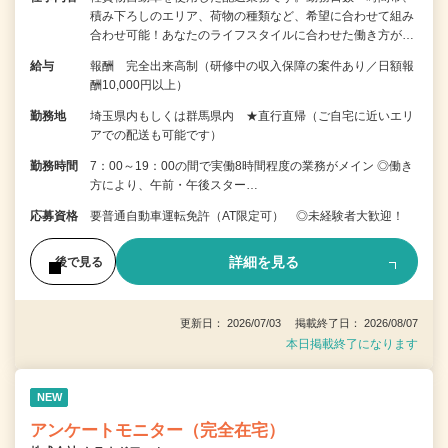
積み下ろしのエリア、荷物の種類など、希望に合わせて組み
合わせ可能！あなたのライフスタイルに合わせた働き方が…
給与
報酬 完全出来高制（研修中の収入保障の案件あり／日額報
酬10,000円以上）
勤務地
埼玉県内もしくは群馬県内 ★直行直帰（ご自宅に近いエリ
アでの配送も可能です）
勤務時間
7：00～19：00の間で実働8時間程度の業務がメイン ◎働き
方により、午前・午後スター…
応募資格
要普通自動車運転免許（AT限定可） ◎未経験者大歓迎！
詳細を見る
後で見る
更新日： 2026/07/03 掲載終了日： 2026/08/07
本日掲載終了になります
NEW
アンケートモニター（完全在宅）