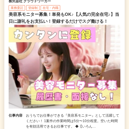
株式会社 クラウドワーカー
業務委託
登録制
在宅・内職
美容系モニター募集！単発もOK♪【人気の完全在宅♪】当
日に謝礼をお支払い！登録するだけでスグ働ける！
仕事内容
おうちでお仕事ができる『美容系モニター』として活躍して
ください！ 1案件の作業時間は5分〜10分程度。空いた時間
を有効活用できるお仕事です。 ◆【いろん…