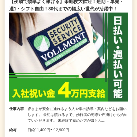
【夜勤で効率よく稼げる】未経験大歓迎！短期・単発・
週1・シフト自由！80代までの幅広い世代が活躍中！
仕事内容
皆さまが安全に通れるよう人や車の誘導・案内などをお願い
します。 最初は慣れるまで、歩行者の誘導や声掛けから始め
ていただきます。 未経験で始めた方がほとん…
給与
日給11,400円〜12,900円