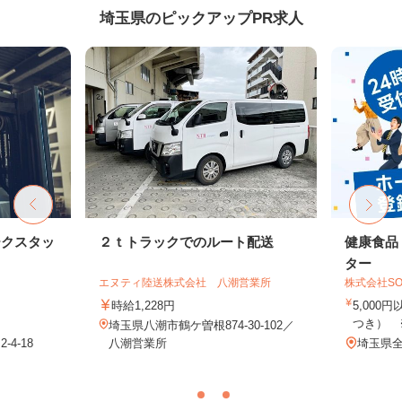
埼玉県のピックアップPR求人
ークスタッ
２ｔトラックでのルート配送
健康食品
ター
エヌティ陸送株式会社 八潮営業所
株式会社SO
時給1,228円
5,000
つき） 
埼玉県八潮市鶴ケ曽根874-30-102／
4-18
八潮営業所
埼玉県