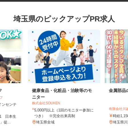
埼玉県のピックアップPR求人
フ
健康食品・化粧品・治験等のモ
金属部
ニター
イフ
株式会社SOUKEN
円＋インセンテ
有限会社
5,000円以上（1回のモニター参加に
つき） ※完全出来高制
時給1
-1 日本生