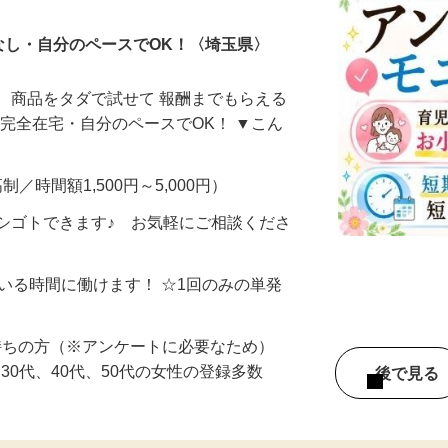
なし・自分のペースでOK！〈埼玉県〉
、商品をタダで試せて 報酬までもらえる
・完全在宅・自分のペースでOK！ ▼こん
制／時間額1,500円～5,000円）
シゴトできます♪ お気軽にご相談くださ
ている時間に働けます！ ☆1回のみの単発
持ちの方（※アンケートに必要なため）
、30代、40代、50代の女性の登録多数
後で見