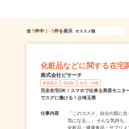
埼玉県川越市古市場387-2
命川越ビル2階／「川越駅
全
5
件中
1
-
5
件を表示
化粧品などに関する在宅
株式会社ビサーチ
業務委託
登録制
在宅・内職
完全在宅OK！スマホで出来る美容モニタ
でスグに働ける！@埼玉県
仕事内容
「このコスメ、自分の肌に
気になる…」 そんな気持ち