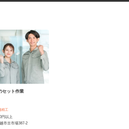
品のセット作業
資料の電話案内スタッフ
株式会社スマイルハートライフ
時給1,300円～2,000円＋インセンテ
川越精工
ィブあり ★月150H...
,150円以上
埼玉県川越市脇田本町14-1 日本生