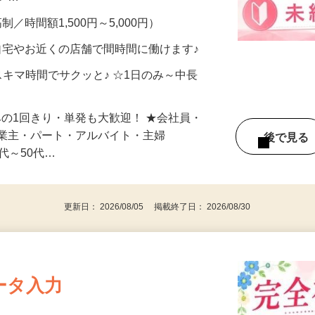
メン…
制／時間額1,500円～5,000円）
自宅やお近くの店舗で間時間に働けます♪
スキマ時間でサクッと♪ ☆1日のみ～中長
みの1回きり・単発も大歓迎！ ★会社員・
事業主・パート・アルバイト・主婦
後で見
代～50代…
更新日： 2026/08/05 掲載終了日： 2026/08/30
ータ入力