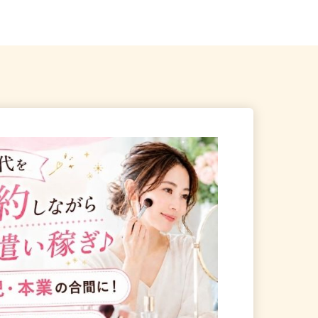
川越市古市場387-2
命川越ビル2階／「川越駅」徒...