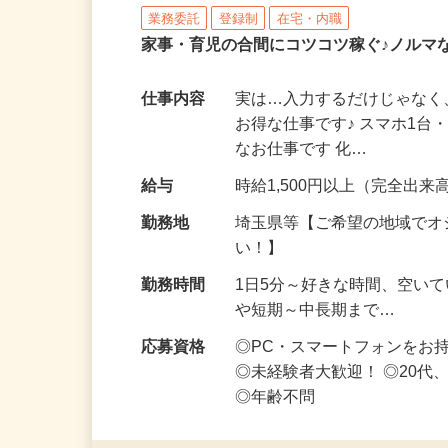
株式会社リアル・フェイス
業務委託
登録制
在宅・内職
家事・育児の合間にコツコツ稼ぐ♪ノルマ
仕事内容
実は…入力するだけじゃなく
お得な仕事です♪ スマホ1台
なお仕事です 化…
給与
時給1,500円以上（完全出来高
勤務地
埼玉県等【ご希望の地域でオ
い！】
勤務時間
1日5分～好きな時間、空い
や短期～中長期まで…
応募資格
◎PC・スマートフォンをお
◎未経験者大歓迎！ ◎20代
◎年齢不問