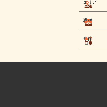
エリア
職種
条件