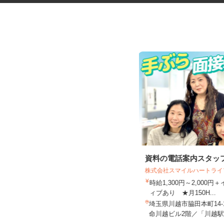
金属部品のセット作業
資料の電話案内スタッ
株式会社スマイルハートラ
時給1,300円～2,000
有限会社川越精工
ィブあり ★月150H...
時給1,150円以上
埼玉県川越市脇田本町14