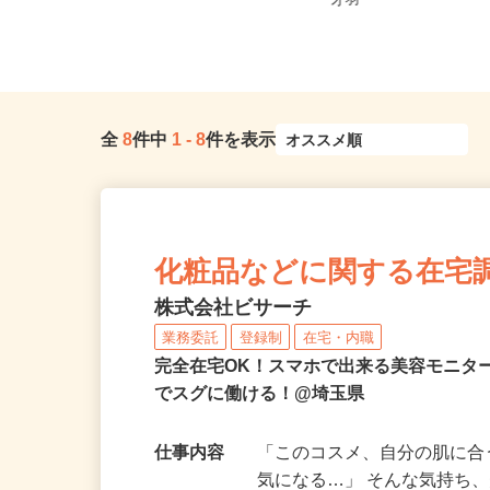
埼玉県川口市南鳩ヶ谷2-17-4（「川
【002】埼玉県北葛飾
口駅」東口／「南鳩ヶ谷駅」...
才羽
全
8
件中
1
-
8
件を表示
化粧品などに関する在宅
株式会社ビサーチ
業務委託
登録制
在宅・内職
完全在宅OK！スマホで出来る美容モニタ
でスグに働ける！@埼玉県
仕事内容
「このコスメ、自分の肌に