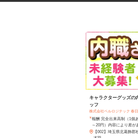
福祉サービス施設での調理補助
キャラクターグッズの
パート
ッフ
株式会社ベルロジテック 春
株式会社 リズム
報酬 完全出来高制（1個
時給1,400円以上
～20円）内容により差があ