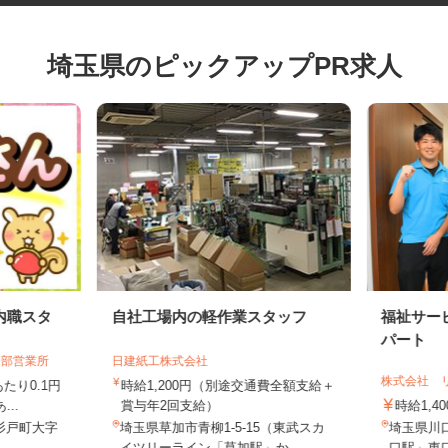
埼玉県のピックアップPR求人
内職スタ
自社工場内の軽作業スタッフ
福祉サ
パート
日部営業所
日建紙工株式会社
株式会社
あたり0.1円
時給1,200円（別途交通費全額支給＋
...
賞与年2回支給）
時給1