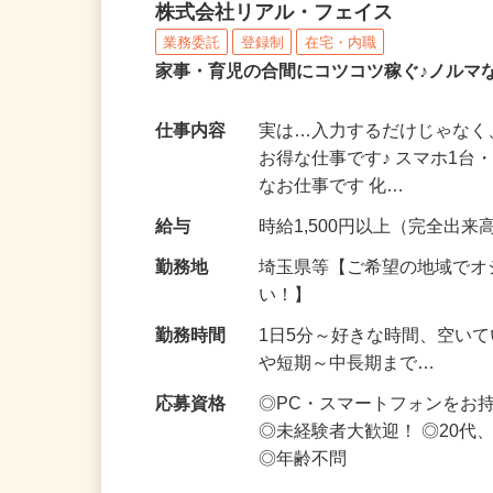
化粧品・サプリの在宅デ
株式会社リアル・フェイス
業務委託
登録制
在宅・内職
家事・育児の合間にコツコツ稼ぐ♪ノルマ
仕事内容
実は…入力するだけじゃなく
お得な仕事です♪ スマホ1台
なお仕事です 化…
給与
時給1,500円以上（完全出来高
勤務地
埼玉県等【ご希望の地域でオ
い！】
勤務時間
1日5分～好きな時間、空い
や短期～中長期まで…
応募資格
◎PC・スマートフォンをお
◎未経験者大歓迎！ ◎20代