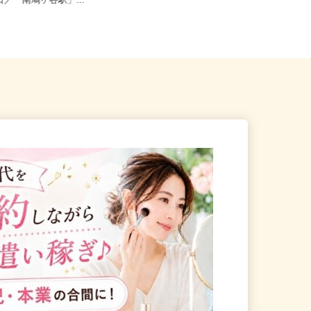
口市南鳩ヶ谷2-17-4（「川
【002】埼玉県北葛飾郡杉戸町大字
東口／「南鳩ヶ谷駅」...
才羽