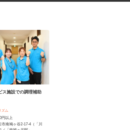
ービス施設での調理補助
キャラクターグッズの内職スタ
ッフ
株式会社ベルロジテック 春日部営業所
 リズム
報酬 完全出来高制（1個あたり0.1円
,400円以上
～20円）内容により差があ...