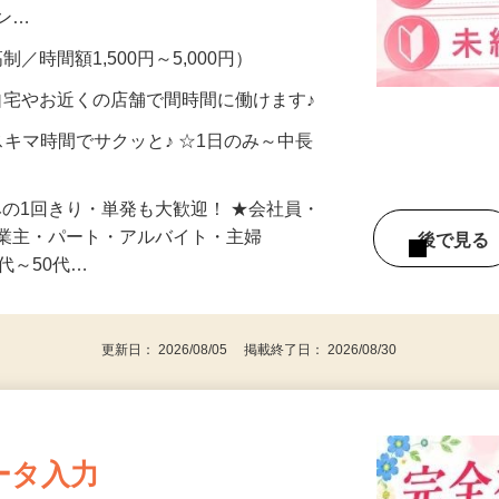
、美容モニターで解決できます♪ 気になる
メン…
制／時間額1,500円～5,000円）
自宅やお近くの店舗で間時間に働けます♪
スキマ時間でサクッと♪ ☆1日のみ～中長
みの1回きり・単発も大歓迎！ ★会社員・
事業主・パート・アルバイト・主婦
後で見
代～50代…
更新日： 2026/08/05 掲載終了日： 2026/08/30