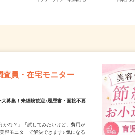
郡杉戸町大字
埼玉県草加市青柳1‐5‐15（東武スカ
埼玉県川
イツリーライン「草加駅」か...
口駅」
調査員・在宅モニター
ー大募集！未経験歓迎♪履歴書・面接不要
合うかな？」「試してみたいけど、費用が