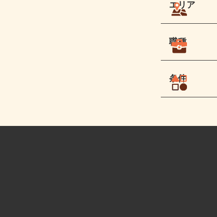
エリア
職種
条件