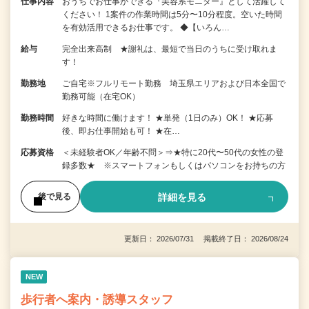
仕事内容
おうちでお仕事ができる『美容系モニター』として活躍して
ください！ 1案件の作業時間は5分〜10分程度。空いた時間
を有効活用できるお仕事です。 ◆【いろん…
給与
完全出来高制 ★謝礼は、最短で当日のうちに受け取れま
す！
勤務地
ご自宅※フルリモート勤務 埼玉県エリアおよび日本全国で
勤務可能（在宅OK）
勤務時間
好きな時間に働けます！ ★単発（1日のみ）OK！ ★応募
後、即お仕事開始も可！ ★在…
応募資格
＜未経験者OK／年齢不問＞⇒★特に20代〜50代の女性の登
録多数★ ※スマートフォンもしくはパソコンをお持ちの方
詳細を見る
後で見る
更新日： 2026/07/31 掲載終了日： 2026/08/24
NEW
歩行者へ案内・誘導スタッフ