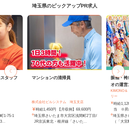
埼玉県のピックアップPR求人
客スタッフ
マンションの清掃員
振袖・袴
オの運営ス
KIMONO
リー
株式会社ビルシステム 埼玉支店
時給1,1
時給1,450円 【月収例】69,600円
当 ※昇
-75-1
埼玉県さいたま市大宮区浅間町2丁目/
埼玉県さ
..
JR京浜東北・根岸線「さいた...
（「大宮