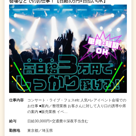
会場などでのお仕事！【日給3万円×日払いOK】
仕事内容
コンサート・ライブ・フェスetc 人気×レアイベント会場での
お仕事 ■案内／整理業務 お客さんに対して入り口の誘導や席
の案内 ■販売業務 イベ…
給与
日給30,000円+交通費※深夜手当含む
勤務地
東京都／埼玉県