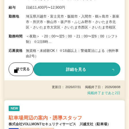
給与
日給11,400円〜12,900円
勤務地
埼玉県川越市・富士見市・飯能市・入間市・鶴ヶ島市・新座
市・所沢市・狭山市・坂戸市・ふじみ野市・さいたま市北
区・さいたま市大宮区・さいたま市西区・さいたま市桜区
勤務時間
＜夜勤＞ ・20：00〜翌5：00 ・21：00〜翌6：00（シフト
制） ※1日8時…
応募資格
無資格・未経験OK！ ※18歳以上：警備業法による（例外事
由2号）
詳細を見る
後で見る
更新日： 2026/07/31 掲載終了日： 2026/08/08
掲載終了まであと2日
NEW
駐車場周辺の案内・誘導スタッフ
株式会社VOLLMONTセキュリティサービス 川越支社（駐車場）