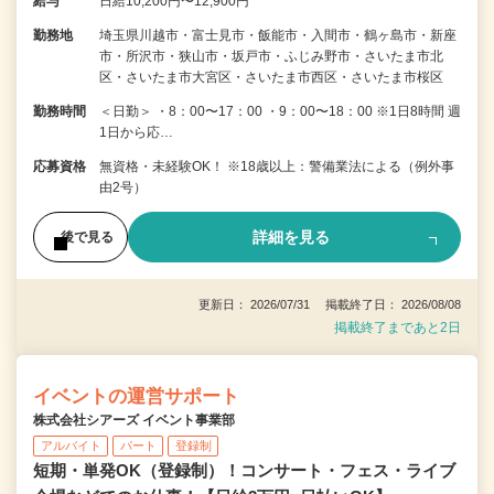
給与
日給10,200円〜12,900円
勤務地
埼玉県川越市・富士見市・飯能市・入間市・鶴ヶ島市・新座
市・所沢市・狭山市・坂戸市・ふじみ野市・さいたま市北
区・さいたま市大宮区・さいたま市西区・さいたま市桜区
勤務時間
＜日勤＞ ・8：00〜17：00 ・9：00〜18：00 ※1日8時間 週
1日から応…
応募資格
無資格・未経験OK！ ※18歳以上：警備業法による（例外事
由2号）
詳細を見る
後で見る
更新日： 2026/07/31 掲載終了日： 2026/08/08
掲載終了まであと2日
イベントの運営サポート
株式会社シアーズ イベント事業部
アルバイト
パート
登録制
短期・単発OK（登録制）！コンサート・フェス・ライブ