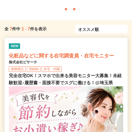
7
1
-
7
全
件中
件を表示
NEW
化粧品などに関する在宅調査員・在宅モニター
株式会社ビサーチ
業務委託
登録制
在宅・内職
完全在宅OK！スマホで出来る美容モニター大募集！未経
験歓迎♪履歴書・面接不要でスグに働ける！@埼玉県