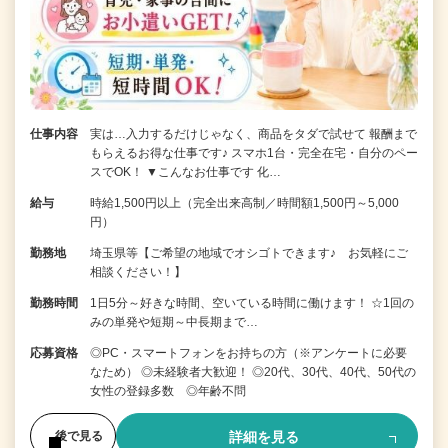
仕事内容
実は…入力するだけじゃなく、商品をタダで試せて 報酬まで
もらえるお得な仕事です♪ スマホ1台・完全在宅・自分のペー
スでOK！ ▼こんなお仕事です 化…
給与
時給1,500円以上（完全出来高制／時間額1,500円～5,000
円）
勤務地
埼玉県等【ご希望の地域でオシゴトできます♪ お気軽にご
相談ください！】
勤務時間
1日5分～好きな時間、空いている時間に働けます！ ☆1回の
みの単発や短期～中長期まで…
応募資格
◎PC・スマートフォンをお持ちの方（※アンケートに必要
なため） ◎未経験者大歓迎！ ◎20代、30代、40代、50代の
女性の登録多数 ◎年齢不問
詳細を見る
後で見る