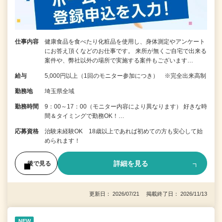
仕事内容
健康食品を食べたり化粧品を使用し、身体測定やアンケート
にお答え頂くなどのお仕事です。 来所が無くご自宅で出来る
案件や、弊社以外の場所で実施する案件もございます…
給与
5,000円以上（1回のモニター参加につき） ※完全出来高制
勤務地
埼玉県全域
勤務時間
9：00～17：00（モニター内容により異なります） 好きな時
間＆タイミングで勤務OK！…
応募資格
治験未経験OK 18歳以上であれば初めての方も安心して始
められます！
詳細を見る
後で見る
更新日： 2026/07/21 掲載終了日： 2026/11/13
NEW