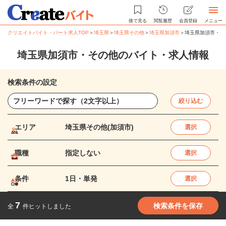
後で見る
閲覧履歴
会員登録
メニュー
クリエイトバイト・パート求人TOP
＞
埼玉県
＞
埼玉県その他
＞
埼玉県加須市
＞
埼玉県加須市・そ
埼玉県加須市・その他のバイト・求人情報
検索条件の設定
絞り込む
エリア
埼玉県その他(加須市)
選択
職種
指定しない
選択
条件
1日・単発
選択
7
検索条件を保存
全
件ヒットしました