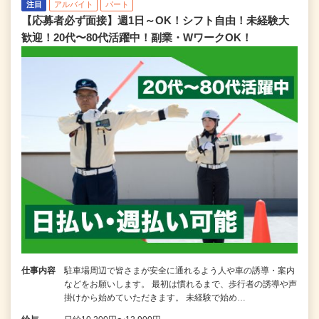
注目
アルバイト
パート
【応募者必ず面接】週1日～OK！シフト自由！未経験大
歓迎！20代〜80代活躍中！副業・WワークOK！
仕事内容
駐車場周辺で皆さまが安全に通れるよう人や車の誘導・案内
などをお願いします。 最初は慣れるまで、歩行者の誘導や声
掛けから始めていただきます。 未経験で始め…