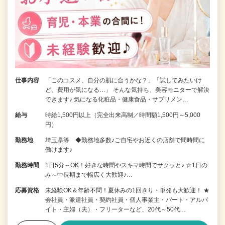
仕事内容
「このコスメ、自分の肌に合うかな？」「試してみたいけ
ど、費用が気になる…」 そんな気持ち、美容モニターで解決
できます♪ 気になる化粧品・健康食品・サプリメン…
給与
時給1,500円以上（完全出来高制／時間額1,500円～5,000
円）
勤務地
埼玉県等 ◆勤務地多数♪ご自宅やお近くの店舗で間時間に
働けます♪
勤務時間
1日5分～OK！好きな時間やスキマ時間でサクッと♪ ☆1日の
み～中長期まで幅広く大歓迎♪…
応募資格
未経験OK＆年齢不問！夏休みの1回きり・単発も大歓迎！ ★
会社員・派遣社員・契約社員・個人事業主・パート・アルバ
イト・主婦（夫）・フリーターなど、20代～50代…