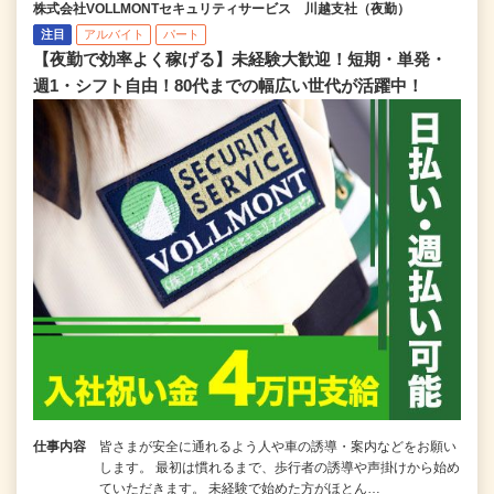
株式会社VOLLMONTセキュリティサービス 川越支社（夜勤）
注目
アルバイト
パート
【夜勤で効率よく稼げる】未経験大歓迎！短期・単発・
週1・シフト自由！80代までの幅広い世代が活躍中！
仕事内容
皆さまが安全に通れるよう人や車の誘導・案内などをお願い
します。 最初は慣れるまで、歩行者の誘導や声掛けから始め
ていただきます。 未経験で始めた方がほとん…