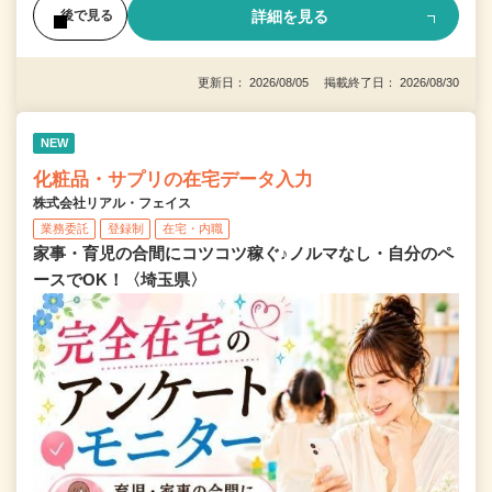
詳細を見る
後で見る
更新日： 2026/08/05 掲載終了日： 2026/08/30
NEW
化粧品・サプリの在宅データ入力
株式会社リアル・フェイス
業務委託
登録制
在宅・内職
家事・育児の合間にコツコツ稼ぐ♪ノルマなし・自分のペ
ースでOK！〈埼玉県〉