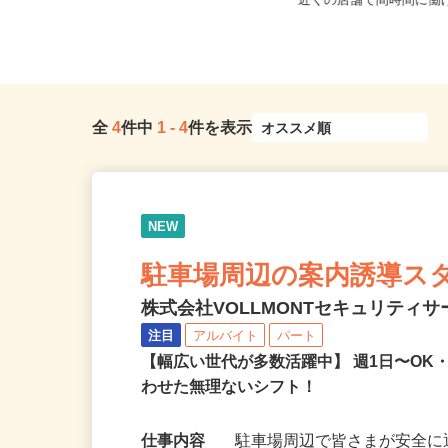
全域 ☆現場多数あり（直行・直
埼玉県等 ◆勤務地多数
帰...
近くの店舗で間時間に働
全
4
件中
1
-
4
件を表示
NEW
駐車場周辺の案内誘導ス
株式会社VOLLMONTセキュリティ
注目
アルバイト
パート
【幅広い世代が多数活躍中】 週1日〜O
わせた無理ないシフト！