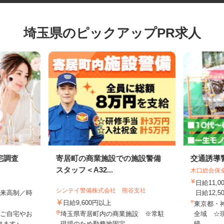
埼玉県のピックアップPR求人
宅調査
寄居町の商業施設での施設警備
交通誘
スタッフ＜A32...
木口総合
日給11
シンテイ警備株式会社 熊谷支社
全出来高制／時
日給12,
日給9,600円以上
東京都