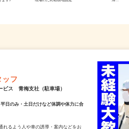
♪ご自宅やお
埼玉県寄居町内の商業施設 ※常駐
全域 
けます♪
現場のため勤務地固定
帰...
タッフ
サービス 青梅支社（駐車場）
K・平日のみ・土日だけなど体調や体力に合