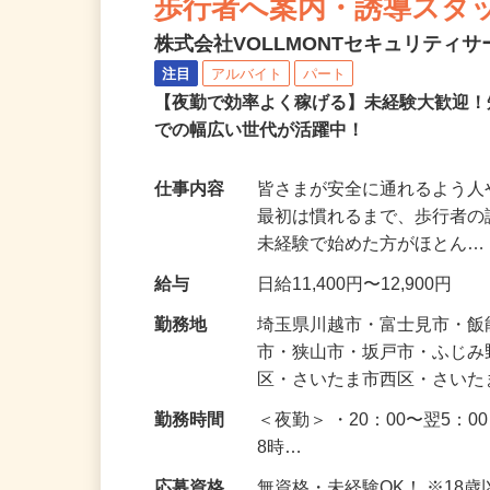
歩行者へ案内・誘導スタ
株式会社VOLLMONTセキュリティ
注目
アルバイト
パート
【夜勤で効率よく稼げる】未経験大歓迎！
での幅広い世代が活躍中！
仕事内容
皆さまが安全に通れるよう
最初は慣れるまで、歩行者
未経験で始めた方がほとん
給与
日給11,400円〜12,900円
勤務地
埼玉県川越市・富士見市・
市・狭山市・坂戸市・ふじ
区・さいたま市西区・さい
勤務時間
＜夜勤＞ ・20：00〜翌5：0