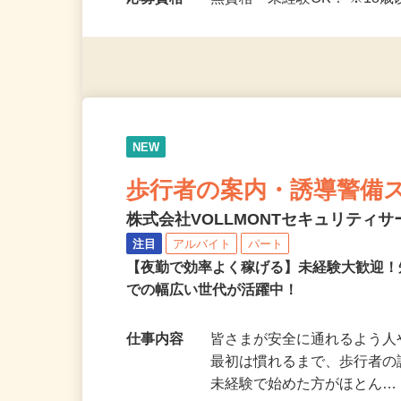
8時…
応募資格
無資格・未経験OK！ ※1
NEW
歩行者の案内・誘導警備
株式会社VOLLMONTセキュリティ
注目
アルバイト
パート
【夜勤で効率よく稼げる】未経験大歓迎！
での幅広い世代が活躍中！
仕事内容
皆さまが安全に通れるよう