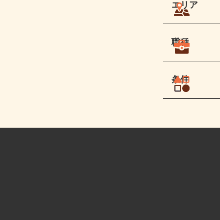
エリア
職種
条件