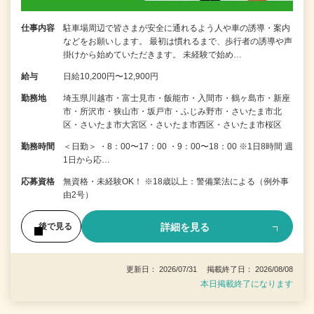
仕事内容
駐車場周辺で皆さまが安全に通れるよう人や車の誘導・案内
などをお願いします。 最初は慣れるまで、歩行者の誘導や声
掛けから始めていただきます。 未経験で始め…
給与
日給10,200円〜12,900円
勤務地
埼玉県川越市・富士見市・飯能市・入間市・鶴ヶ島市・新座
市・所沢市・狭山市・坂戸市・ふじみ野市・さいたま市北
区・さいたま市大宮区・さいたま市西区・さいたま市桜区
勤務時間
＜日勤＞ ・8：00〜17：00 ・9：00〜18：00 ※1日8時間 週
1日から応…
応募資格
無資格・未経験OK！ ※18歳以上：警備業法による（例外事
由2号）
詳細を見る
後で見る
更新日： 2026/07/31 掲載終了日： 2026/08/08
本日掲載終了になります