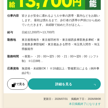
仕事内容
皆さまが安全に通れるよう人や車の誘導・案内などをお願い
します。 最初は慣れるまで、歩行者の誘導や声掛けから始め
ていただきます。 未経験で始めた方がほとん…
給与
日給12,200円〜13,700円
勤務地
東京都青梅市・東京都羽村市・東京都西多摩郡奥多摩町・東
京都奥多摩郡瑞町・東京都あきる野市・埼玉県入間市・埼玉
県飯能市
勤務時間
＜夜勤＞ ・20：00〜翌5：00 ・21：00〜翌6：00（シフト
制） ※1日8時…
応募資格
無資格・未経験OK！ ※18歳以上：警備業法による（例外事
由2号）
詳細を見る
後で見る
更新日： 2026/07/31 掲載終了日： 2026/08/08
本日掲載終了になります