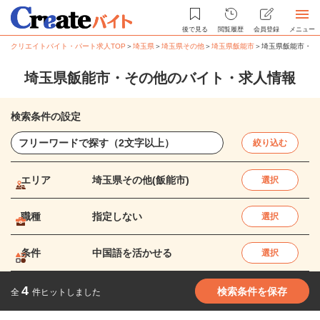
後で見る
閲覧履歴
会員登録
メニュー
クリエイトバイト・パート求人TOP
＞
埼玉県
＞
埼玉県その他
＞
埼玉県飯能市
＞
埼玉県飯能市・そ
埼玉県飯能市・その他のバイト・求人情報
検索条件の設定
絞り込む
エリア
埼玉県その他(飯能市)
選択
職種
指定しない
選択
条件
中国語を活かせる
選択
4
検索条件を保存
全
件ヒットしました