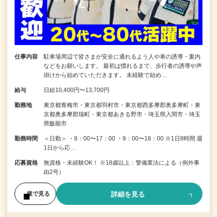
仕事内容
駐車場周辺で皆さまが安全に通れるよう人や車の誘導・案内
などをお願いします。 最初は慣れるまで、歩行者の誘導や声
掛けから始めていただきます。 未経験で始め…
給与
日給10,400円〜13,700円
勤務地
東京都青梅市・東京都羽村市・東京都西多摩郡奥多摩町・東
京都奥多摩郡瑞町・東京都あきる野市・埼玉県入間市・埼玉
県飯能市
勤務時間
＜日勤＞ ・8：00〜17：00 ・9：00〜18：00 ※1日8時間 週
1日から応…
応募資格
無資格・未経験OK！ ※18歳以上：警備業法による（例外事
由2号）
詳細を見る
後で見る