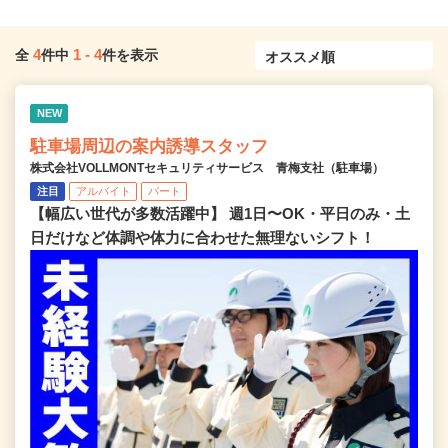
4
1
-
4
全
件中
件を表示
NEW
駐車場周辺の案内誘導スタッフ
株式会社VOLLMONTセキュリティサービス 青梅支社（駐車場）
注目
アルバイト
パート
【幅広い世代が多数活躍中】 週1日〜OK・平日のみ・土
日だけなど体調や体力に合わせた無理ないシフト！