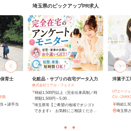
埼玉県のピックアップPR求人
の保育士
化粧品・サプリの在宅データ入力
洋菓子工
株式会社リアル・フェイス
UTエージェ
時給1,500円以上（完全出来高制／時
学園
CU《JVKK1C
間額1,500円～5,00...
手当＋諸手当
時給1,3
埼玉県等【ご希望の地域でオシゴト
できます♪ お気軽にご相談くださ...
埼玉県