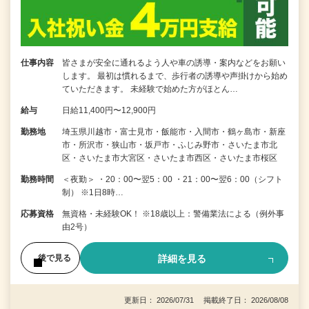
仕事内容
皆さまが安全に通れるよう人や車の誘導・案内などをお願い
します。 最初は慣れるまで、歩行者の誘導や声掛けから始め
ていただきます。 未経験で始めた方がほとん…
給与
日給11,400円〜12,900円
勤務地
埼玉県川越市・富士見市・飯能市・入間市・鶴ヶ島市・新座
市・所沢市・狭山市・坂戸市・ふじみ野市・さいたま市北
区・さいたま市大宮区・さいたま市西区・さいたま市桜区
勤務時間
＜夜勤＞ ・20：00〜翌5：00 ・21：00〜翌6：00（シフト
制） ※1日8時…
応募資格
無資格・未経験OK！ ※18歳以上：警備業法による（例外事
由2号）
詳細を見る
後で見る
更新日： 2026/07/31 掲載終了日： 2026/08/08