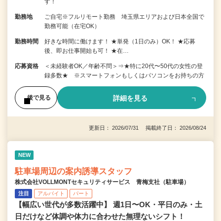
す！
勤務地
ご自宅※フルリモート勤務 埼玉県エリアおよび日本全国で
勤務可能（在宅OK）
勤務時間
好きな時間に働けます！ ★単発（1日のみ）OK！ ★応募
後、即お仕事開始も可！ ★在…
応募資格
＜未経験者OK／年齢不問＞⇒★特に20代〜50代の女性の登
録多数★ ※スマートフォンもしくはパソコンをお持ちの方
詳細を見る
後で見る
更新日： 2026/07/31 掲載終了日： 2026/08/24
NEW
駐車場周辺の案内誘導スタッフ
株式会社VOLLMONTセキュリティサービス 青梅支社（駐車場）
注目
アルバイト
パート
【幅広い世代が多数活躍中】 週1日〜OK・平日のみ・土
日だけなど体調や体力に合わせた無理ないシフト！