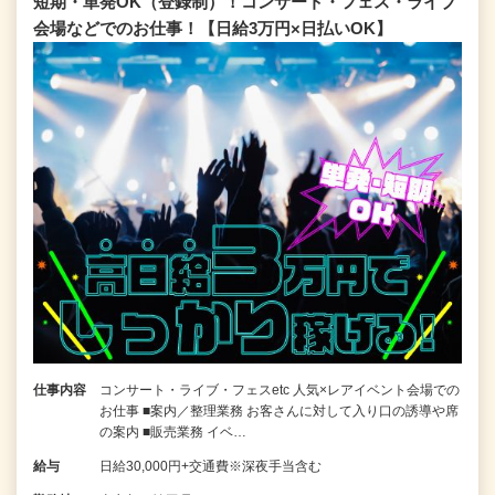
短期・単発OK（登録制）！コンサート・フェス・ライブ
会場などでのお仕事！【日給3万円×日払いOK】
仕事内容
コンサート・ライブ・フェスetc 人気×レアイベント会場での
お仕事 ■案内／整理業務 お客さんに対して入り口の誘導や席
の案内 ■販売業務 イベ…
給与
日給30,000円+交通費※深夜手当含む