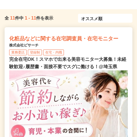
11
1
-
11
全
件中
件を表示
化粧品などに関する在宅調査員・在宅モニター
株式会社ビサーチ
業務委託
登録制
在宅・内職
完全在宅OK！スマホで出来る美容モニター大募集！未経
験歓迎♪履歴書・面接不要でスグに働ける！@埼玉県