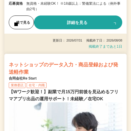
応募資格
無資格・未経験OK！ ※18歳以上：警備業法による（例外事
由2号）
詳細を見る
後で見る
更新日： 2026/07/31 掲載終了日： 2026/08/08
掲載終了まであと1日
ネットショップのデータ入力・商品登録および発
送軽作業
合同会社Re Start
業務委託
在宅・内職
【Wワーク歓迎！】副業で月15万円前後を見込めるフリ
マアプリ出品の運用サポート！未経験／在宅OK