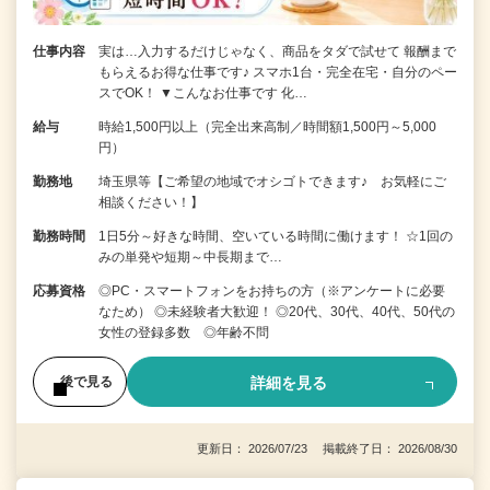
仕事内容
実は…入力するだけじゃなく、商品をタダで試せて 報酬まで
もらえるお得な仕事です♪ スマホ1台・完全在宅・自分のペー
スでOK！ ▼こんなお仕事です 化…
給与
時給1,500円以上（完全出来高制／時間額1,500円～5,000
円）
勤務地
埼玉県等【ご希望の地域でオシゴトできます♪ お気軽にご
相談ください！】
勤務時間
1日5分～好きな時間、空いている時間に働けます！ ☆1回の
みの単発や短期～中長期まで…
応募資格
◎PC・スマートフォンをお持ちの方（※アンケートに必要
なため） ◎未経験者大歓迎！ ◎20代、30代、40代、50代の
女性の登録多数 ◎年齢不問
詳細を見る
後で見る
更新日： 2026/07/23 掲載終了日： 2026/08/30