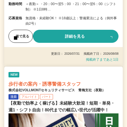
勤務時間
＜夜勤＞ ・20：00〜翌5：00 ・21：00〜翌6：00（シフト
制） ※1日8時…
応募資格
無資格・未経験OK！ ※18歳以上：警備業法による（例外事
由2号）
詳細を見る
後で見る
更新日： 2026/07/31 掲載終了日： 2026/08/08
掲載終了まであと1日
NEW
歩行者の案内・誘導警備スタッフ
株式会社VOLLMONTセキュリティサービス 青梅支社（夜勤）
注目
アルバイト
パート
【夜勤で効率よく稼げる】未経験大歓迎！短期・単発・
週1・シフト自由！80代までの幅広い世代が活躍中！