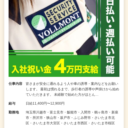
仕事内容
皆さまが安全に通れるよう人や車の誘導・案内などをお願い
します。 最初は慣れるまで、歩行者の誘導や声掛けから始め
ていただきます。 未経験で始めた方がほとん…
給与
日給11,400円〜12,900円
勤務地
埼玉県川越市・富士見市・飯能市・入間市・鶴ヶ島市・新座
市・所沢市・狭山市・坂戸市・ふじみ野市・さいたま市北
区・さいたま市大宮区・さいたま市西区・さいたま市桜区