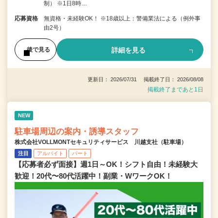
制） ※1日8時…
応募資格
無資格・未経験OK！ ※18歳以上：警備業法による（例外事
由2号）
詳細を見る
後で見る
更新日： 2026/07/31 掲載終了日： 2026/08/08
掲載終了まであと1日
NEW
駐車場周辺の案内・誘導スタッフ
株式会社VOLLMONTセキュリティサービス 川越支社（駐車場）
注目
アルバイト
パート
【応募者必ず面接】週1日～OK！シフト自由！未経験大
歓迎！20代〜80代活躍中！副業・WワークOK！