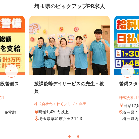
埼玉県のピックアップPR求人
施設警備ス
放課後等デイサービスの先生・教
警備スタ
員
支社
株式会社オ
株式会社わくわく／リズム弁天
日給12,
時給1,430円以上
設 ※常駐
埼玉県
埼玉県草加市弁天2-14-3
埼玉県内