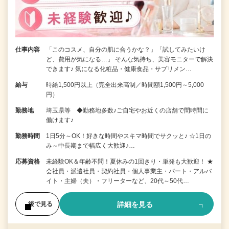
仕事内容
「このコスメ、自分の肌に合うかな？」「試してみたいけ
ど、費用が気になる…」 そんな気持ち、美容モニターで解決
できます♪ 気になる化粧品・健康食品・サプリメン…
給与
時給1,500円以上（完全出来高制／時間額1,500円～5,000
円）
勤務地
埼玉県等 ◆勤務地多数♪ご自宅やお近くの店舗で間時間に
働けます♪
勤務時間
1日5分～OK！好きな時間やスキマ時間でサクッと♪ ☆1日の
み～中長期まで幅広く大歓迎♪…
応募資格
未経験OK＆年齢不問！夏休みの1回きり・単発も大歓迎！ ★
会社員・派遣社員・契約社員・個人事業主・パート・アルバ
イト・主婦（夫）・フリーターなど、20代～50代…
詳細を見る
後で見る