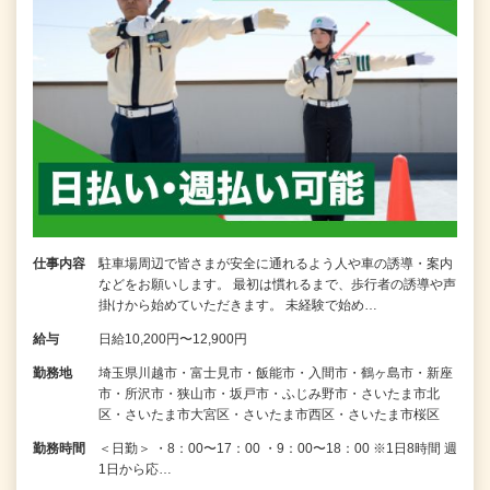
仕事内容
駐車場周辺で皆さまが安全に通れるよう人や車の誘導・案内
などをお願いします。 最初は慣れるまで、歩行者の誘導や声
掛けから始めていただきます。 未経験で始め…
給与
日給10,200円〜12,900円
勤務地
埼玉県川越市・富士見市・飯能市・入間市・鶴ヶ島市・新座
市・所沢市・狭山市・坂戸市・ふじみ野市・さいたま市北
区・さいたま市大宮区・さいたま市西区・さいたま市桜区
勤務時間
＜日勤＞ ・8：00〜17：00 ・9：00〜18：00 ※1日8時間 週
1日から応…