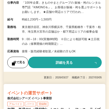
仕事内容
「100年企業」きものやまとグループの 振袖・袴のレンタル
専門店『KIMONO＆』。 お客様が振袖・袴を選ぶサポートを
お願いします。 ★店舗や周辺エリアで行われ…
給与
時給1,230円～1,500円
勤務地
東京都渋谷区、神奈川県横浜市、千葉県船橋市・千葉市・柏
市、埼玉県大宮市の店舗ほか・都下周辺エリアの催事会場
勤務時間
9：00～18：00(実働8時間) ※日により相談可能 ★土日祝
のみ（催事開催の時期限定）…
応募資格
接客・販売経験者歓迎／未経験の方もOK
詳細を見る
後で見る
更新日： 2026/03/27 掲載終了日： 2027/03/05
イベントの運営サポート
株式会社シアーズ イベント事業部
アルバイト
パート
登録制