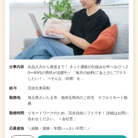
仕事内容
出品入力から発送まで！ ネット通販の仕組みが学べる◎ ＼2
0〜40代の男性が活躍中／ 「毎月の給料に“あと少し”プラス
したい！」 ⇒そんな〈目標〉を…
給与
完全出来高制
勤務地
埼玉県さいたま市、他埼玉県内のご自宅 ※フルリモート勤
務
勤務時間
リモートワークのため、完全自由シフトです！ 詳細はお問い
合わせください。 ＜会社営…
応募資格
＼経験・資格・学歴いっさい不問！／