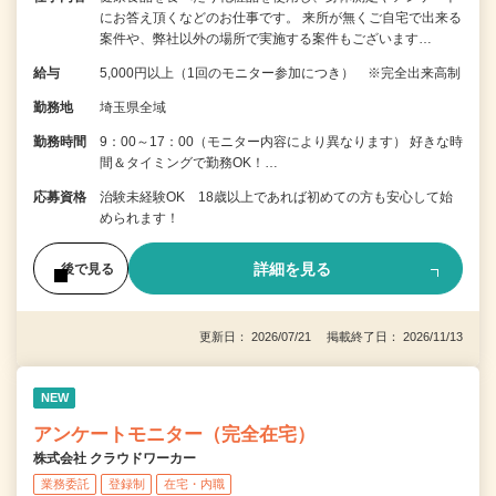
にお答え頂くなどのお仕事です。 来所が無くご自宅で出来る
案件や、弊社以外の場所で実施する案件もございます…
給与
5,000円以上（1回のモニター参加につき） ※完全出来高制
勤務地
埼玉県全域
勤務時間
9：00～17：00（モニター内容により異なります） 好きな時
間＆タイミングで勤務OK！…
応募資格
治験未経験OK 18歳以上であれば初めての方も安心して始
められます！
詳細を見る
後で見る
更新日： 2026/07/21 掲載終了日： 2026/11/13
NEW
アンケートモニター（完全在宅）
株式会社 クラウドワーカー
業務委託
登録制
在宅・内職