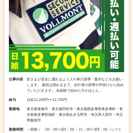
仕事内容
皆さまが安全に通れるよう人や車の誘導・案内などをお願い
します。 最初は慣れるまで、歩行者の誘導や声掛けから始め
ていただきます。 未経験で始めた方がほとん…
給与
日給12,200円〜13,700円
勤務地
東京都青梅市・東京都羽村市・東京都西多摩郡奥多摩町・東
京都奥多摩郡瑞町・東京都あきる野市・埼玉県入間市・埼玉
県飯能市
勤務時間
＜夜勤＞ ・20：00〜翌5：00 ・21：00〜翌6：00（シフト