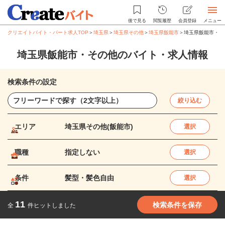
後で見る
閲覧履歴
会員登録
メニュー
クリエイトバイト・パート求人TOP
＞
埼玉県
＞
埼玉県その他
＞
埼玉県飯能市
＞
埼玉県飯能市・そ
埼玉県飯能市・その他のバイト・求人情報
検索条件の設定
絞り込む
エリア
埼玉県その他(飯能市)
選択
職種
指定しない
選択
条件
髪型・髪色自由
選択
11
検索条件を保存
全
件ヒットしました