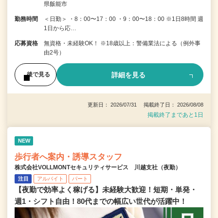
県飯能市
勤務時間
＜日勤＞ ・8：00〜17：00 ・9：00〜18：00 ※1日8時間 週
1日から応…
応募資格
無資格・未経験OK！ ※18歳以上：警備業法による（例外事
由2号）
詳細を見る
後で見る
更新日： 2026/07/31 掲載終了日： 2026/08/08
掲載終了まであと1日
NEW
歩行者へ案内・誘導スタッフ
株式会社VOLLMONTセキュリティサービス 川越支社（夜勤）
注目
アルバイト
パート
【夜勤で効率よく稼げる】未経験大歓迎！短期・単発・
週1・シフト自由！80代までの幅広い世代が活躍中！