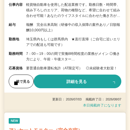
仕事内容
軽貨物自動車を使用した配送業務です。勤務日数・時間帯、
積み下ろしのエリア、荷物の種類など、希望に合わせて組み
合わせ可能！あなたのライフスタイルに合わせた働き方が…
給与
報酬 完全出来高制（研修中の収入保障の案件あり／日額報
酬10,000円以上）
勤務地
埼玉県内もしくは群馬県内 ★直行直帰（ご自宅に近いエリ
アでの配送も可能です）
勤務時間
7：00～19：00の間で実働8時間程度の業務がメイン ◎働き
方により、午前・午後スター…
応募資格
要普通自動車運転免許（AT限定可） ◎未経験者大歓迎！
詳細を見る
後で見る
更新日： 2026/07/03 掲載終了日： 2026/08/07
本日掲載終了になります
NEW