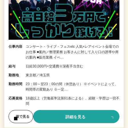
仕事内容
コンサート・ライブ・フェスetc 人気×レアイベント会場での
お仕事 ■案内／整理業務 お客さんに対して入り口の誘導や席
の案内 ■販売業務 イベ…
給与
日給30,000円+交通費※深夜手当含む
勤務地
東京都／埼玉県
勤務時間
23：00～翌23：00の間（休憩あり） ※イベントによって、
時間帯の変動あり ※一定…
応募資格
18歳以上（労働基準法第61条による）、経験・学歴は一切不
問
詳細を見る
後で見る