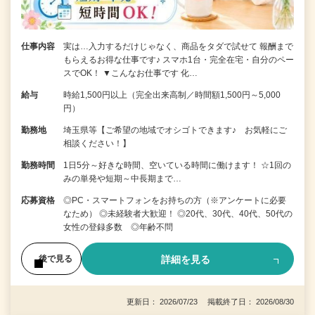
仕事内容
実は…入力するだけじゃなく、商品をタダで試せて 報酬まで
もらえるお得な仕事です♪ スマホ1台・完全在宅・自分のペー
スでOK！ ▼こんなお仕事です 化…
給与
時給1,500円以上（完全出来高制／時間額1,500円～5,000
円）
勤務地
埼玉県等【ご希望の地域でオシゴトできます♪ お気軽にご
相談ください！】
勤務時間
1日5分～好きな時間、空いている時間に働けます！ ☆1回の
みの単発や短期～中長期まで…
応募資格
◎PC・スマートフォンをお持ちの方（※アンケートに必要
なため） ◎未経験者大歓迎！ ◎20代、30代、40代、50代の
女性の登録多数 ◎年齢不問
詳細を見る
後で見る
更新日： 2026/07/23 掲載終了日： 2026/08/30