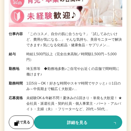
仕事内容
「このコスメ、自分の肌に合うかな？」「試してみたいけ
ど、費用が気になる…」 そんな気持ち、美容モニターで解決
できます♪ 気になる化粧品・健康食品・サプリメン…
給与
時給1,500円以上（完全出来高制／時間額1,500円～5,000
円）
勤務地
埼玉県等 ◆勤務地多数♪ご自宅やお近くの店舗で間時間に
働けます♪
勤務時間
1日5分～OK！好きな時間やスキマ時間でサクッと♪ ☆1日の
み～中長期まで幅広く大歓迎♪…
応募資格
未経験OK＆年齢不問！夏休みの1回きり・単発も大歓迎！ ★
会社員・派遣社員・契約社員・個人事業主・パート・アルバ
イト・主婦（夫）・フリーターなど、20代～50代…
詳細を見る
後で見る