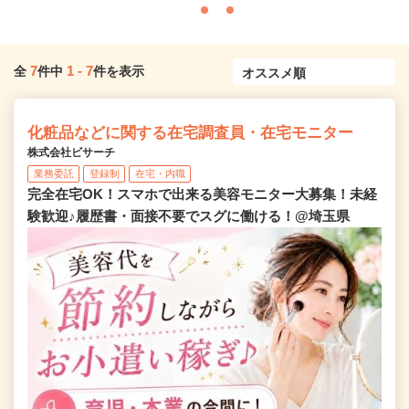
7
1
-
7
全
件中
件を表示
化粧品などに関する在宅調査員・在宅モニター
株式会社ビサーチ
業務委託
登録制
在宅・内職
完全在宅OK！スマホで出来る美容モニター大募集！未経
験歓迎♪履歴書・面接不要でスグに働ける！@埼玉県