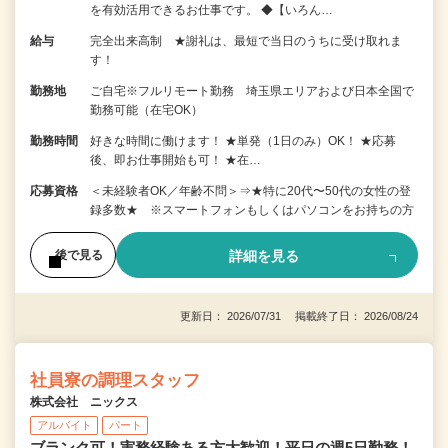
を有効活用できるお仕事です。 ◆【いろん…
給与
完全出来高制 ★謝礼は、最短で当日のうちに受け取れま
す！
勤務地
ご自宅※フルリモート勤務 埼玉県エリアおよび日本全国で
勤務可能（在宅OK）
勤務時間
好きな時間に働けます！ ★単発（1日のみ）OK！ ★応募
後、即お仕事開始も可！ ★在…
応募資格
＜未経験者OK／年齢不問＞⇒★特に20代〜50代の女性の登
録多数★ ※スマートフォンもしくはパソコンをお持ちの方
詳細を見る
後で見る
更新日： 2026/07/31 掲載終了日： 2026/08/24
社員寮の調理スタッフ
株式会社 ニックス
アルバイト
パート
ブランク可！実務経験ある方大歓迎！平日の週5日勤務！