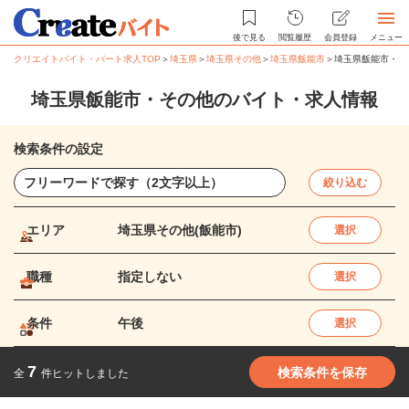
後で見る
閲覧履歴
会員登録
メニュー
クリエイトバイト・パート求人TOP
＞
埼玉県
＞
埼玉県その他
＞
埼玉県飯能市
＞
埼玉県飯能市・そ
埼玉県飯能市・その他のバイト・求人情報
検索条件の設定
絞り込む
エリア
埼玉県その他(飯能市)
選択
職種
指定しない
選択
条件
午後
選択
7
検索条件を保存
全
件ヒットしました