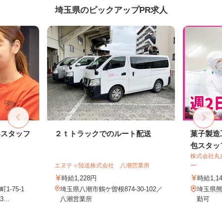
埼玉県のピックアップPR求人
客スタッフ
２ｔトラックでのルート配送
菓子製造
包スタッ
株式会社丸
エヌティ陸送株式会社 八潮営業所
ー
時給1,228円
時給1,1
-75-1
埼玉県八潮市鶴ケ曽根874-30-102／
埼玉県熊
..
八潮営業所
勤可