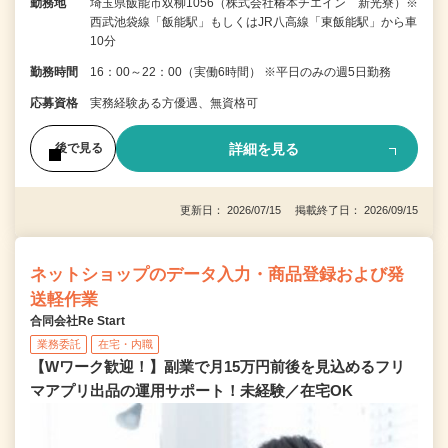
勤務地
埼玉県飯能市双柳1056（株式会社椿本チエイン 新光寮）※
西武池袋線「飯能駅」もしくはJR八高線「東飯能駅」から車
10分
勤務時間
16：00～22：00（実働6時間） ※平日のみの週5日勤務
応募資格
実務経験ある方優遇、無資格可
詳細を見る
後で見る
更新日： 2026/07/15 掲載終了日： 2026/09/15
ネットショップのデータ入力・商品登録および発
送軽作業
合同会社Re Start
業務委託
在宅・内職
【Wワーク歓迎！】副業で月15万円前後を見込めるフリ
マアプリ出品の運用サポート！未経験／在宅OK