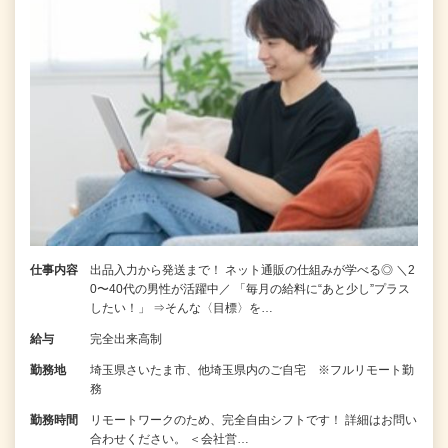
仕事内容
出品入力から発送まで！ ネット通販の仕組みが学べる◎ ＼2
0〜40代の男性が活躍中／ 「毎月の給料に“あと少し”プラス
したい！」 ⇒そんな〈目標〉を…
給与
完全出来高制
勤務地
埼玉県さいたま市、他埼玉県内のご自宅 ※フルリモート勤
務
勤務時間
リモートワークのため、完全自由シフトです！ 詳細はお問い
合わせください。 ＜会社営…