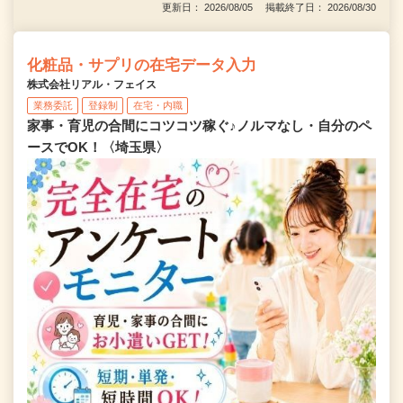
更新日： 2026/08/05 掲載終了日： 2026/08/30
化粧品・サプリの在宅データ入力
株式会社リアル・フェイス
業務委託
登録制
在宅・内職
家事・育児の合間にコツコツ稼ぐ♪ノルマなし・自分のペ
ースでOK！〈埼玉県〉