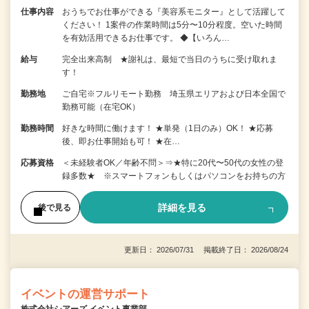
仕事内容
おうちでお仕事ができる『美容系モニター』として活躍して
ください！ 1案件の作業時間は5分〜10分程度。空いた時間
を有効活用できるお仕事です。 ◆【いろん…
給与
完全出来高制 ★謝礼は、最短で当日のうちに受け取れま
す！
勤務地
ご自宅※フルリモート勤務 埼玉県エリアおよび日本全国で
勤務可能（在宅OK）
勤務時間
好きな時間に働けます！ ★単発（1日のみ）OK！ ★応募
後、即お仕事開始も可！ ★在…
応募資格
＜未経験者OK／年齢不問＞⇒★特に20代〜50代の女性の登
録多数★ ※スマートフォンもしくはパソコンをお持ちの方
詳細を見る
後で見る
更新日： 2026/07/31 掲載終了日： 2026/08/24
イベントの運営サポート
株式会社シアーズ イベント事業部