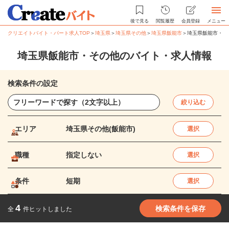
後で見る
閲覧履歴
会員登録
メニュー
クリエイトバイト・パート求人TOP
＞
埼玉県
＞
埼玉県その他
＞
埼玉県飯能市
＞
埼玉県飯能市・そ
埼玉県飯能市・その他のバイト・求人情報
検索条件の設定
絞り込む
エリア
埼玉県その他(飯能市)
選択
職種
指定しない
選択
条件
短期
選択
4
検索条件を保存
全
件ヒットしました