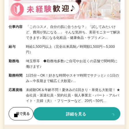
仕事内容
「このコスメ、自分の肌に合うかな？」「試してみたいけ
ど、費用が気になる…」 そんな気持ち、美容モニターで解決
できます♪ 気になる化粧品・健康食品・サプリメン…
給与
時給1,500円以上（完全出来高制／時間額1,500円～5,000
円）
勤務地
埼玉県等 ◆勤務地多数♪ご自宅やお近くの店舗で間時間に
働けます♪
勤務時間
1日5分～OK！好きな時間やスキマ時間でサクッと♪ ☆1日の
み～中長期まで幅広く大歓迎♪…
応募資格
未経験OK＆年齢不問！夏休みの1回きり・単発も大歓迎！ ★
会社員・派遣社員・契約社員・個人事業主・パート・アルバ
イト・主婦（夫）・フリーターなど、20代～50代…
詳細を見る
後で見る