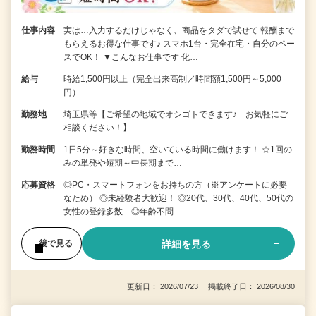
仕事内容
実は…入力するだけじゃなく、商品をタダで試せて 報酬まで
もらえるお得な仕事です♪ スマホ1台・完全在宅・自分のペー
スでOK！ ▼こんなお仕事です 化…
給与
時給1,500円以上（完全出来高制／時間額1,500円～5,000
円）
勤務地
埼玉県等【ご希望の地域でオシゴトできます♪ お気軽にご
相談ください！】
勤務時間
1日5分～好きな時間、空いている時間に働けます！ ☆1回の
みの単発や短期～中長期まで…
応募資格
◎PC・スマートフォンをお持ちの方（※アンケートに必要
なため） ◎未経験者大歓迎！ ◎20代、30代、40代、50代の
女性の登録多数 ◎年齢不問
詳細を見る
後で見る
更新日： 2026/07/23 掲載終了日： 2026/08/30