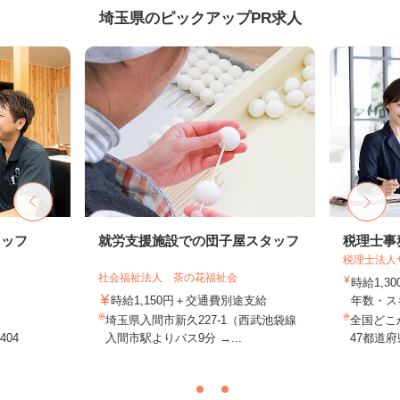
埼玉県のピックアップPR求人
タッフ
就労支援施設での団子屋スタッフ
税理士事
税理士法人
社会福祉法人 茶の花福祉会
時給1,3
時給1,150円＋交通費別途支給
年数・ス
埼玉県入間市新久227-1（西武池袋線
全国どこ
04
入間市駅よりバス9分 →...
47都道