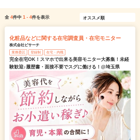
4
1
-
4
全
件中
件を表示
化粧品などに関する在宅調査員・在宅モニター
株式会社ビサーチ
業務委託
登録制
在宅・内職
完全在宅OK！スマホで出来る美容モニター大募集！未経
験歓迎♪履歴書・面接不要でスグに働ける！@埼玉県