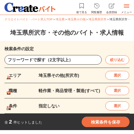
後で見る
閲覧履歴
会員登録
メニュー
クリエイトバイト・パート求人TOP
＞
埼玉県
＞
埼玉県その他
＞
埼玉県所沢市
＞
埼玉県所沢市・そ
埼玉県所沢市・その他のバイト・求人情報
検索条件の設定
絞り込む
エリア
埼玉県その他(所沢市)
選択
職種
軽作業・商品管理・製造(すべて)
選択
条件
指定しない
選択
2
検索条件を保存
全
件ヒットしました