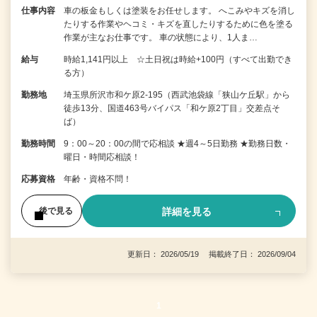
仕事内容
車の板金もしくは塗装をお任せします。 へこみやキズを消し
たりする作業やヘコミ・キズを直したりするために色を塗る
作業が主なお仕事です。 車の状態により、1人ま…
給与
時給1,141円以上 ☆土日祝は時給+100円（すべて出勤でき
る方）
勤務地
埼玉県所沢市和ケ原2‐195（西武池袋線「狭山ケ丘駅」から
徒歩13分、国道463号バイパス「和ケ原2丁目」交差点そ
ば）
勤務時間
9：00～20：00の間で応相談 ★週4～5日勤務 ★勤務日数・
曜日・時間応相談！
応募資格
年齢・資格不問！
詳細を見る
後で見る
更新日： 2026/05/19 掲載終了日： 2026/09/04
1