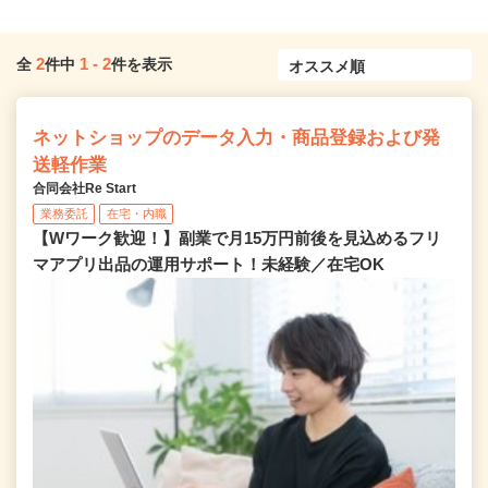
2
1
-
2
全
件中
件を表示
ネットショップのデータ入力・商品登録および発
送軽作業
合同会社Re Start
業務委託
在宅・内職
【Wワーク歓迎！】副業で月15万円前後を見込めるフリ
マアプリ出品の運用サポート！未経験／在宅OK