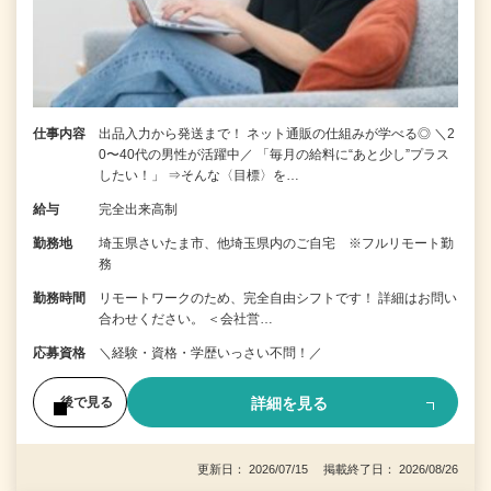
仕事内容
出品入力から発送まで！ ネット通販の仕組みが学べる◎ ＼2
0〜40代の男性が活躍中／ 「毎月の給料に“あと少し”プラス
したい！」 ⇒そんな〈目標〉を…
給与
完全出来高制
勤務地
埼玉県さいたま市、他埼玉県内のご自宅 ※フルリモート勤
務
勤務時間
リモートワークのため、完全自由シフトです！ 詳細はお問い
合わせください。 ＜会社営…
応募資格
＼経験・資格・学歴いっさい不問！／
詳細を見る
後で見る
更新日： 2026/07/15 掲載終了日： 2026/08/26