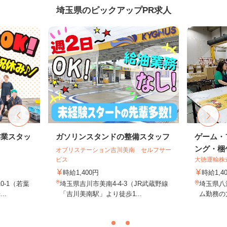
埼玉県のピックアップPR求人
作業スタッ
ガソリンスタンドの整備スタッフ
ゲーム・
ング・梱包
オブリステーション吉川美南 セルフサー
ビス
大徳運輸株
時給1,400円
時給1,4
0-1（若葉
埼玉県吉川市美南4-4-3（JR武蔵野線
埼玉県八
..
「吉川美南駅」より徒歩1...
ム勤務の