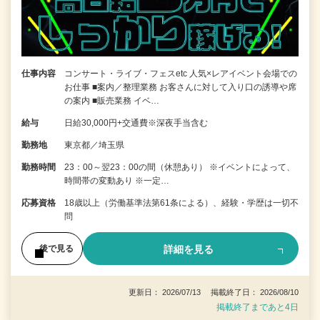
仕事内容
コンサート・ライブ・フェスetc 人気×レアイベント会場での
お仕事 ■案内／整理業務 お客さんに対して入り口の誘導や席
の案内 ■販売業務 イベ…
給与
日給30,000円+交通費※深夜手当含む
勤務地
東京都／埼玉県
勤務時間
23：00～翌23：00の間（休憩あり） ※イベントによって、
時間帯の変動あり ※一定…
応募資格
18歳以上（労働基準法第61条による）、経験・学歴は一切不
問
詳細を見る
後で見る
更新日： 2026/07/13 掲載終了日： 2026/08/10
掲載終了まであと4日