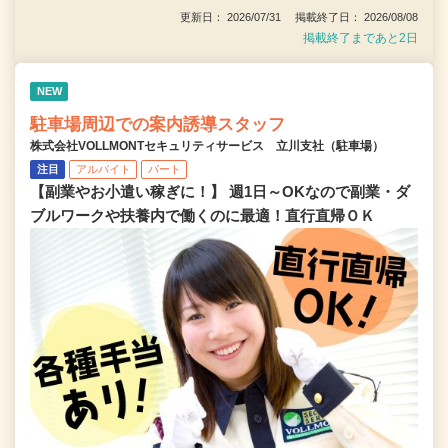
更新日： 2026/07/31 掲載終了日： 2026/08/08
掲載終了まであと2日
NEW
駐車場周辺での案内誘導スタッフ
株式会社VOLLMONTセキュリティサービス 立川支社（駐車場）
注目
アルバイト
パート
【副業やお小遣い稼ぎに！】 週1日～OKなので副業・ダ
ブルワークや扶養内で働くのに最適！直行直帰ＯＫ