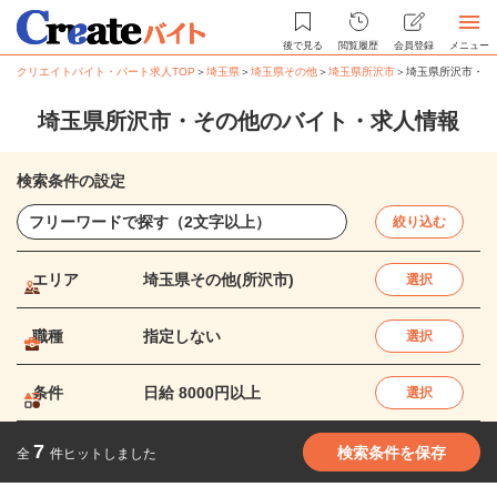
後で見る
閲覧履歴
会員登録
メニュー
クリエイトバイト・パート求人TOP
＞
埼玉県
＞
埼玉県その他
＞
埼玉県所沢市
＞
埼玉県所沢市・そ
埼玉県所沢市・その他のバイト・求人情報
検索条件の設定
絞り込む
エリア
埼玉県その他(所沢市)
選択
職種
指定しない
選択
条件
日給 8000円以上
選択
7
検索条件を保存
全
件ヒットしました