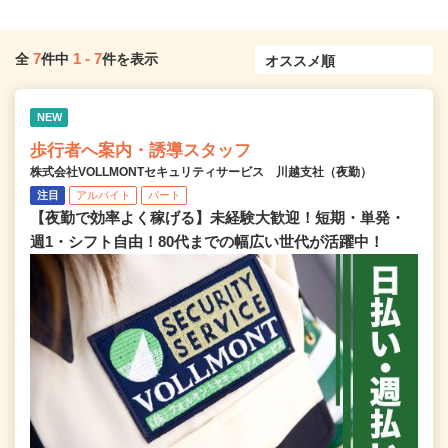
7
1
-
7
全
件中
件を表示
NEW
歩行者へ案内・誘導スタッフ
株式会社VOLLMONTセキュリティサービス 川越支社（夜勤）
注目
アルバイト
パート
【夜勤で効率よく稼げる】未経験大歓迎！短期・単発・
週1・シフト自由！80代までの幅広い世代が活躍中！