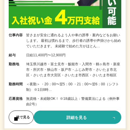
仕事内容
皆さまが安全に通れるよう人や車の誘導・案内などをお願い
します。 最初は慣れるまで、歩行者の誘導や声掛けから始め
ていただきます。 未経験で始めた方がほとん…
給与
日給11,400円〜12,900円
勤務地
埼玉県川越市・富士見市・飯能市・入間市・鶴ヶ島市・新座
市・所沢市・狭山市・坂戸市・ふじみ野市・さいたま市北
区・さいたま市大宮区・さいたま市西区・さいたま市桜区
勤務時間
＜夜勤＞ ・20：00〜翌5：00 ・21：00〜翌6：00（シフト
制） ※1日8時…
応募資格
無資格・未経験OK！ ※18歳以上：警備業法による（例外事
由2号）
詳細を見る
後で見る