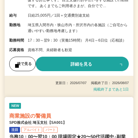
援するお仕事です。 自立支援のお手伝いをする施設での勤務
です。 あくまでもご利用者さまが、自分でで…
給与
日給25,005円／1回＋交通費別途支給
勤務地
埼玉県入間市内・狭山市内・所沢市内の各施設（ご自宅から
通いやすい勤務地考慮します）
勤務時間
17：30～翌9：30（実働15時間） 月4日～6日位（応相談）
応募資格
資格不問、未経験者も歓迎
詳細を見る
後で見る
更新日： 2026/07/07 掲載終了日： 2026/08/07
掲載終了まであと1日
NEW
商業施設の警備員
SPD株式会社 埼玉支社【SA001】
注目
アルバイト
パート
当務10：00〜翌10：00 現場固定★20〜50代活躍中♪副業