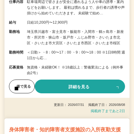
仕事内容
駐車場周辺で皆さまが安全に通れるよう人や車の誘導・案内
などをお願いします。 最初は慣れるまで、歩行者の誘導や声
掛けから始めていただきます。 未経験で始め…
給与
日給10,200円〜12,900円
勤務地
埼玉県川越市・富士見市・飯能市・入間市・鶴ヶ島市・新座
市・所沢市・狭山市・坂戸市・ふじみ野市・さいたま市北
区・さいたま市大宮区・さいたま市西区・さいたま市桜区
勤務時間
＜日勤＞ ・8：00〜17：00 ・9：00〜18：00 ※1日8時間 週
1日から応…
応募資格
無資格・未経験OK！ ※18歳以上：警備業法による（例外事
由2号）
詳細を見る
後で見る
更新日： 2026/07/31 掲載終了日： 2026/08/08
掲載終了まであと2日
身体障害者・知的障害者支援施設の入所夜勤支援