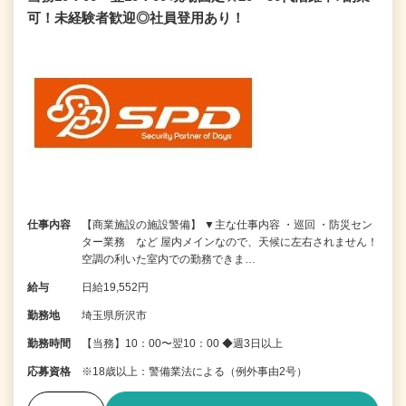
可！未経験者歓迎◎社員登用あり！
仕事内容
【商業施設の施設警備】 ▼主な仕事内容 ・巡回 ・防災セン
ター業務 など 屋内メインなので、天候に左右されません！
空調の利いた室内での勤務できま…
給与
日給19,552円
勤務地
埼玉県所沢市
勤務時間
【当務】10：00〜翌10：00 ◆週3日以上
応募資格
※18歳以上：警備業法による（例外事由2号）