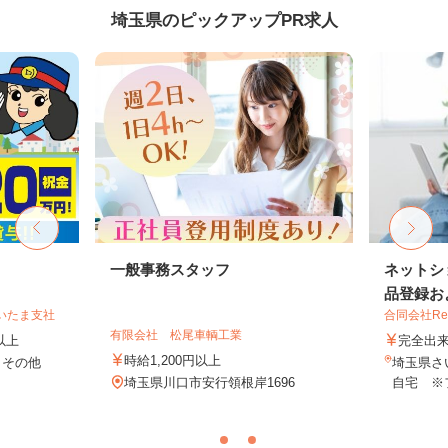
埼玉県のピックアップPR求人
一般事務スタッフ
ネットシ
品登録およ
いたま支社
合同会社Re S
有限会社 松尾車輌工業
円以上
完全出
時給1,200円以上
 その他
埼玉県さ
埼玉県川口市安行領根岸1696
自宅 ※