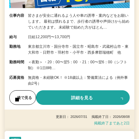
仕事内容
皆さまが安全に通れるよう人や車の誘導・案内などをお願い
します。 最初は慣れるまで、歩行者の誘導や声掛けから始め
ていただきます。 未経験で始めた方がほとん…
給与
日給12,200円〜13,700円
勤務地
東京都立川市・国分寺市・国立市・昭島市・武蔵村山市・東
大和市・日野市・羽村市・小平市・西多摩郡瑞穂町 他
勤務時間
＜夜勤＞ ・20：00〜翌5：00 ・21：00〜翌6：00（シフト
制） ※1日8時…
応募資格
無資格・未経験OK！ ※18歳以上：警備業法による（例外事
由2号）
詳細を見る
後で見る
更新日： 2026/07/31 掲載終了日： 2026/08/08
掲載終了まであと2日