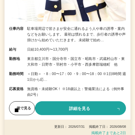
仕事内容
駐車場周辺で皆さまが安全に通れるよう人や車の誘導・案内
などをお願いします。 最初は慣れるまで、歩行者の誘導や声
掛けから始めていただきます。 未経験で始め…
給与
日給10,400円〜13,700円
勤務地
東京都立川市・国分寺市・国立市・昭島市・武蔵村山市・東
大和市・日野市・羽村市・小平市・西多摩郡瑞穂町 他
勤務時間
＜日勤＞ ・8：00〜17：00 ・9：00〜18：00 ※1日8時間 週
1日から応…
応募資格
無資格・未経験OK！ ※18歳以上：警備業法による（例外事
由2号）
詳細を見る
後で見る
更新日： 2026/07/31 掲載終了日： 2026/08/08
掲載終了まであと2日