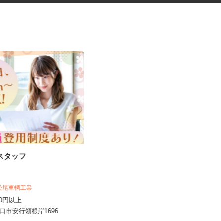
務スタッフ
寄居町の商業施設での施設警備
スタッフ＜A32...
シンテイ警備株式会社 熊谷支社
 松尾車輌工業
日給9,600円以上
,200円以上
埼玉県寄居町内の商業施設 ※常駐