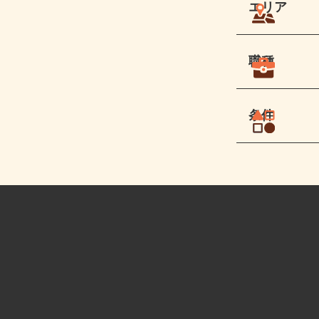
エリア
職種
条件