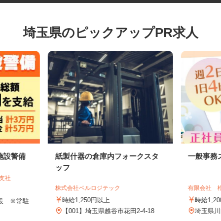
埼玉県のピックアップPR求人
施設警備
紙製什器の倉庫内フォークスタ
一般事
ッフ
谷支社
株式会社ベルロジテック
有限会社
時給1,250円以上
時給1
施設 ※常駐