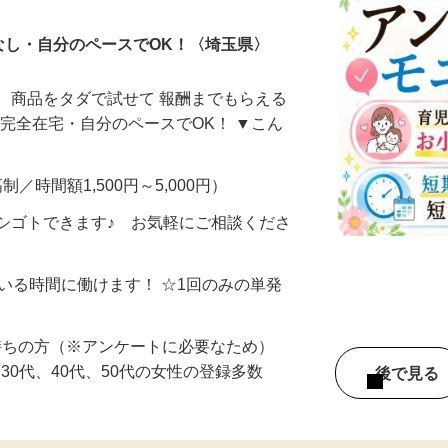
なし・自分のペースでOK！〈埼玉県〉
、商品をタダで試せて 報酬までもらえる
・完全在宅・自分のペースでOK！ ▼こん
制／時間額1,500円～5,000円）
シゴトできます♪ お気軽にご相談くださ
ている時間に働けます！ ☆1回のみの単発
持ちの方（※アンケートに必要なため）
、30代、40代、50代の女性の登録多数
後で見