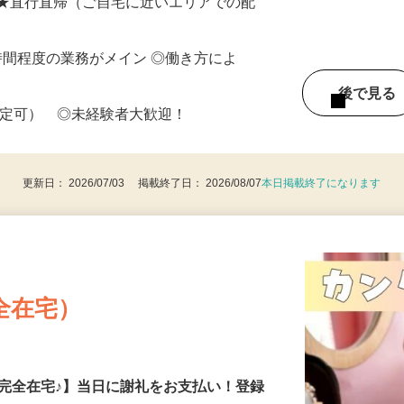
 ★直行直帰（ご自宅に近いエリアでの配
働8時間程度の業務がメイン ◎働き方によ
後で見
限定可） ◎未経験者大歓迎！
更新日： 2026/07/03 掲載終了日： 2026/08/07
本日掲載終了になります
全在宅）