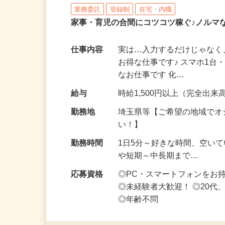
株式会社リアル・フェイス
業務委託
登録制
在宅・内職
家事・育児の合間にコツコツ稼ぐ♪ノルマ
仕事内容
実は…入力するだけじゃなく
お得な仕事です♪ スマホ1台
なお仕事です 化…
給与
時給1,500円以上（完全出来高
勤務地
埼玉県等【ご希望の地域でオ
い！】
勤務時間
1日5分～好きな時間、空い
や短期～中長期まで…
応募資格
◎PC・スマートフォンをお
◎未経験者大歓迎！ ◎20代
◎年齢不問