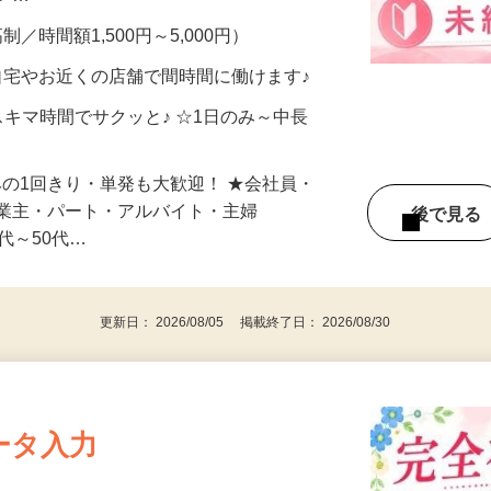
メン…
制／時間額1,500円～5,000円）
自宅やお近くの店舗で間時間に働けます♪
スキマ時間でサクッと♪ ☆1日のみ～中長
みの1回きり・単発も大歓迎！ ★会社員・
事業主・パート・アルバイト・主婦
後で見
代～50代…
更新日： 2026/08/05 掲載終了日： 2026/08/30
ータ入力