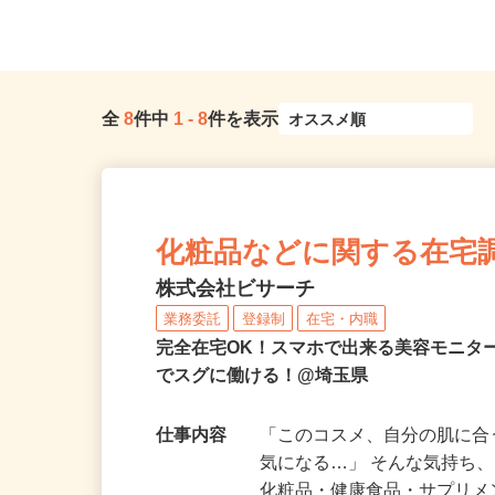
埼玉県川口市安行領根岸1696
現場のため勤務地固定
全
8
件中
1
-
8
件を表示
化粧品などに関する在宅
株式会社ビサーチ
業務委託
登録制
在宅・内職
完全在宅OK！スマホで出来る美容モニタ
でスグに働ける！@埼玉県
仕事内容
「このコスメ、自分の肌に
気になる…」 そんな気持ち