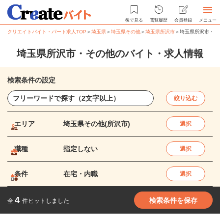
後で見る
閲覧履歴
会員登録
メニュー
クリエイトバイト・パート求人TOP
＞
埼玉県
＞
埼玉県その他
＞
埼玉県所沢市
＞
埼玉県所沢市・そ
埼玉県所沢市・その他のバイト・求人情報
検索条件の設定
絞り込む
エリア
埼玉県その他(所沢市)
選択
職種
指定しない
選択
条件
在宅・内職
選択
4
検索条件を保存
全
件ヒットしました