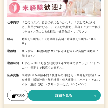
仕事内容
「このコスメ、自分の肌に合うかな？」「試してみたいけ
ど、費用が気になる…」 そんな気持ち、美容モニターで解決
できます♪ 気になる化粧品・健康食品・サプリメン…
給与
時給1,500円以上（完全出来高制／時間額1,500円～5,000
円）
勤務地
埼玉県等 ◆勤務地多数♪ご自宅やお近くの店舗で間時間に
働けます♪
勤務時間
1日5分～OK！好きな時間やスキマ時間でサクッと♪ ☆1日の
み～中長期まで幅広く大歓迎♪…
応募資格
未経験OK＆年齢不問！夏休みの1回きり・単発も大歓迎！ ★
会社員・派遣社員・契約社員・個人事業主・パート・アルバ
イト・主婦（夫）・フリーターなど、20代～50代…
詳細を見る
後で見る