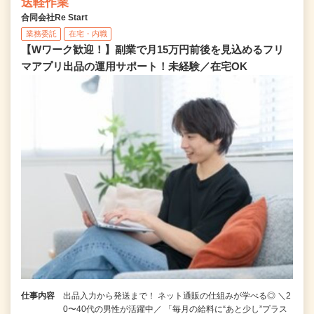
送軽作業
合同会社Re Start
業務委託
在宅・内職
【Wワーク歓迎！】副業で月15万円前後を見込めるフリ
マアプリ出品の運用サポート！未経験／在宅OK
仕事内容
出品入力から発送まで！ ネット通販の仕組みが学べる◎ ＼2
0〜40代の男性が活躍中／ 「毎月の給料に“あと少し”プラス