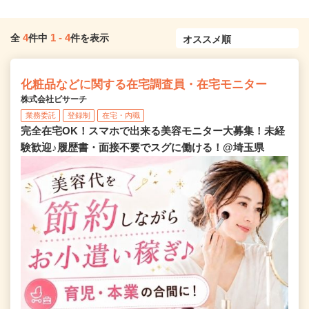
4
1
-
4
全
件中
件を表示
化粧品などに関する在宅調査員・在宅モニター
株式会社ビサーチ
業務委託
登録制
在宅・内職
完全在宅OK！スマホで出来る美容モニター大募集！未経
験歓迎♪履歴書・面接不要でスグに働ける！@埼玉県