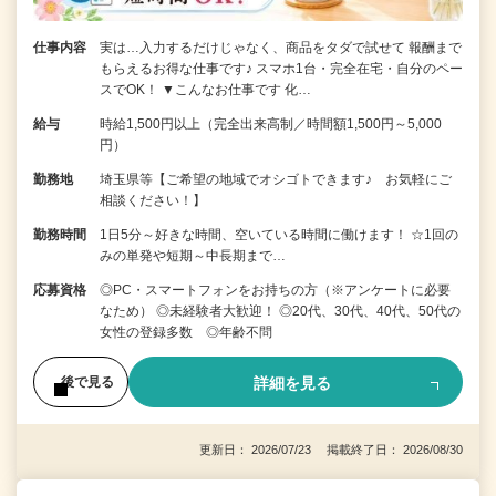
仕事内容
実は…入力するだけじゃなく、商品をタダで試せて 報酬まで
もらえるお得な仕事です♪ スマホ1台・完全在宅・自分のペー
スでOK！ ▼こんなお仕事です 化…
給与
時給1,500円以上（完全出来高制／時間額1,500円～5,000
円）
勤務地
埼玉県等【ご希望の地域でオシゴトできます♪ お気軽にご
相談ください！】
勤務時間
1日5分～好きな時間、空いている時間に働けます！ ☆1回の
みの単発や短期～中長期まで…
応募資格
◎PC・スマートフォンをお持ちの方（※アンケートに必要
なため） ◎未経験者大歓迎！ ◎20代、30代、40代、50代の
女性の登録多数 ◎年齢不問
詳細を見る
後で見る
更新日： 2026/07/23 掲載終了日： 2026/08/30