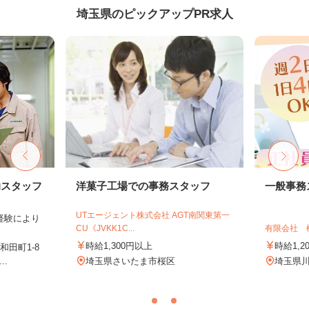
埼玉県のピックアップPR求人
助スタッフ
洋菓子工場での事務スタッフ
一般事務
UTエージェント株式会社 AGT南関東第一
業経験により
CU《JVKK1C...
有限会社 
時給1,300円以上
時給1,2
田町1-8
..
埼玉県さいたま市桜区
埼玉県川