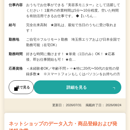
仕事内容
おうちでお仕事ができる『美容系モニター』として活躍して
ください！ 1案件の作業時間は5分〜10分程度。空いた時間
を有効活用できるお仕事です。 ◆【いろん…
給与
完全出来高制 ★謝礼は、最短で当日のうちに受け取れま
す！
勤務地
ご自宅※フルリモート勤務 埼玉県エリアおよび日本全国で
勤務可能（在宅OK）
勤務時間
好きな時間に働けます！ ★単発（1日のみ）OK！ ★応募
後、即お仕事開始も可！ ★在…
応募資格
＜未経験者OK／年齢不問＞⇒★特に20代〜50代の女性の登
録多数★ ※スマートフォンもしくはパソコンをお持ちの方
詳細を見る
後で見る
更新日： 2026/07/31 掲載終了日： 2026/08/24
ネットショップのデータ入力・商品登録および発