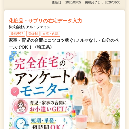
更新日： 2026/08/05 掲載終了日： 2026/08/30
化粧品・サプリの在宅データ入力
株式会社リアル・フェイス
業務委託
登録制
在宅・内職
家事・育児の合間にコツコツ稼ぐ♪ノルマなし・自分のペ
ースでOK！〈埼玉県〉