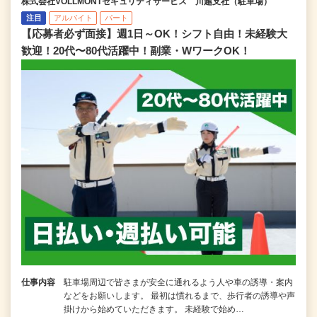
株式会社VOLLMONTセキュリティサービス 川越支社（駐車場）
注目
アルバイト
パート
【応募者必ず面接】週1日～OK！シフト自由！未経験大
歓迎！20代〜80代活躍中！副業・WワークOK！
仕事内容
駐車場周辺で皆さまが安全に通れるよう人や車の誘導・案内
などをお願いします。 最初は慣れるまで、歩行者の誘導や声
掛けから始めていただきます。 未経験で始め…