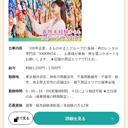
仕事内容
「100年企業」きものやまとグループの 振袖・袴のレンタル
専門店『KIMONO＆』。 お客様が振袖・袴を選ぶサポートを
お願いします。 ★店舗や周辺エリアで行われ…
給与
時給1,230円～1,500円
勤務地
東京都渋谷区、神奈川県横浜市、千葉県船橋市・千葉市・柏
市、埼玉県大宮市の店舗ほか・都下周辺エリアの催事会場
勤務時間
9：00～18：00(実働8時間) ※日により相談可能 ★土日祝
のみ（催事開催の時期限定）…
応募資格
接客・販売経験者歓迎／未経験の方もOK
詳細を見る
後で見る