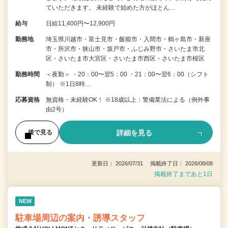
ていただきます。 未経験で始めた方がほとん…
給与
日給11,400円〜12,900円
勤務地
埼玉県川越市・富士見市・飯能市・入間市・鶴ヶ島市・新座
市・所沢市・狭山市・坂戸市・ふじみ野市・さいたま市北
区・さいたま市大宮区・さいたま市西区・さいたま市桜区
勤務時間
＜夜勤＞ ・20：00〜翌5：00 ・21：00〜翌6：00（シフト
制） ※1日8時…
応募資格
無資格・未経験OK！ ※18歳以上：警備業法による（例外事
由2号）
詳細を見る
後で見る
更新日： 2026/07/31 掲載終了日： 2026/08/08
掲載終了まであと1日
NEW
駐車場周辺の案内・誘導スタッフ