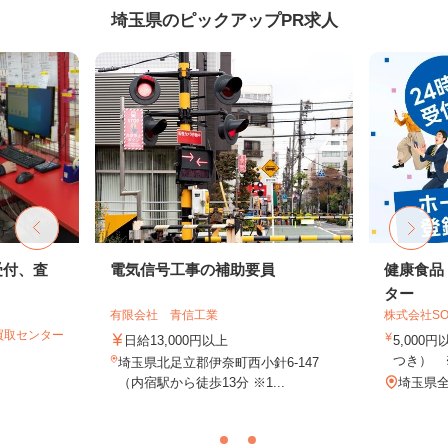
埼玉県のピックアップPR求人
受付、査
電気信号工事の補助要員
健康食品
ター
有限会社 青信工業
株式会社SO
買取センター
日給13,000円以上
5,000
つき） 
埼玉県北足立郡伊奈町西小針6-147
（内宿駅から徒歩13分 ※1...
埼玉県