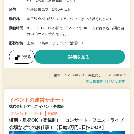
K） 【業務の変更範囲：なし】
給与
完全出来高制 1枚5円以上
勤務地
埼玉県全域（配布エリアについてはご相談ください）
勤務時間
9：00～17：00の間で1日2～3hでOK！ ☆お好きな時間に自
分のペースに合わせてお…
応募資格
主婦・中高年・フリーター活躍中！
詳細を見る
後で見る
更新日： 2026/06/23 掲載終了日： 2026/08/07
本日掲載終了になります
イベントの運営サポート
株式会社シアーズ イベント事業部
アルバイト
パート
登録制
短期・単発OK（登録制）！コンサート・フェス・ライブ
会場などでのお仕事！【日給3万円×日払いOK】