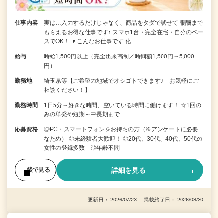
仕事内容
実は…入力するだけじゃなく、商品をタダで試せて 報酬まで
もらえるお得な仕事です♪ スマホ1台・完全在宅・自分のペー
スでOK！ ▼こんなお仕事です 化…
給与
時給1,500円以上（完全出来高制／時間額1,500円～5,000
円）
勤務地
埼玉県等【ご希望の地域でオシゴトできます♪ お気軽にご
相談ください！】
勤務時間
1日5分～好きな時間、空いている時間に働けます！ ☆1回の
みの単発や短期～中長期まで…
応募資格
◎PC・スマートフォンをお持ちの方（※アンケートに必要
なため） ◎未経験者大歓迎！ ◎20代、30代、40代、50代の
女性の登録多数 ◎年齢不問
詳細を見る
後で見る
更新日： 2026/07/23 掲載終了日： 2026/08/30