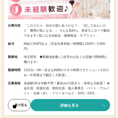
仕事内容
「このコスメ、自分の肌に合うかな？」「試してみたいけ
ど、費用が気になる…」 そんな気持ち、美容モニターで解決
できます♪ 気になる化粧品・健康食品・サプリメン…
給与
時給1,500円以上（完全出来高制／時間額1,500円～5,000
円）
勤務地
埼玉県等 ◆勤務地多数♪ご自宅やお近くの店舗で間時間に
働けます♪
勤務時間
1日5分～OK！好きな時間やスキマ時間でサクッと♪ ☆1日の
み～中長期まで幅広く大歓迎♪…
応募資格
未経験OK＆年齢不問！夏休みの1回きり・単発も大歓迎！ ★
会社員・派遣社員・契約社員・個人事業主・パート・アルバ
イト・主婦（夫）・フリーターなど、20代～50代…
詳細を見る
後で見る