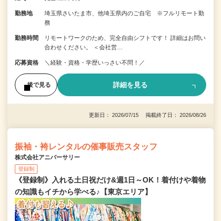
勤務地
埼玉県さいたま市、他埼玉県内のご自宅 ※フルリモート勤
務
勤務時間
リモートワークのため、完全自由シフトです！ 詳細はお問い
合わせください。 ＜会社営…
応募資格
＼経験・資格・学歴いっさい不問！／
詳細を見る
後で見る
更新日： 2026/07/15 掲載終了日： 2026/08/26
振袖・袴レンタルの催事販売スタッフ
株式会社アニバーサリー
登録制
《登録制》入れる土日祝だけ&週1日～OK！着付けや着物
の知識もイチから学べる♪【東京エリア】