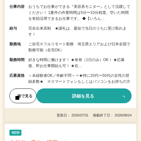
仕事内容
おうちでお仕事ができる『美容系モニター』として活躍して
ください！ 1案件の作業時間は5分〜10分程度。空いた時間
を有効活用できるお仕事です。 ◆【いろん…
給与
完全出来高制 ★謝礼は、最短で当日のうちに受け取れま
す！
勤務地
ご自宅※フルリモート勤務 埼玉県エリアおよび日本全国で
勤務可能（在宅OK）
勤務時間
好きな時間に働けます！ ★単発（1日のみ）OK！ ★応募
後、即お仕事開始も可！ ★在…
応募資格
＜未経験者OK／年齢不問＞⇒★特に20代〜50代の女性の登
録多数★ ※スマートフォンもしくはパソコンをお持ちの方
詳細を見る
後で見る
更新日： 2026/07/31 掲載終了日： 2026/08/24
NEW