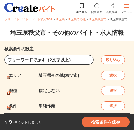
後で見る
閲覧履歴
会員登録
メニュー
クリエイトバイト・パート求人TOP
＞
埼玉県
＞
埼玉県その他
＞
埼玉県秩父市
＞
埼玉県秩父市・そ
埼玉県秩父市・その他のバイト・求人情報
検索条件の設定
絞り込む
エリア
埼玉県その他(秩父市)
選択
職種
指定しない
選択
条件
単純作業
選択
9
検索条件を保存
全
件ヒットしました