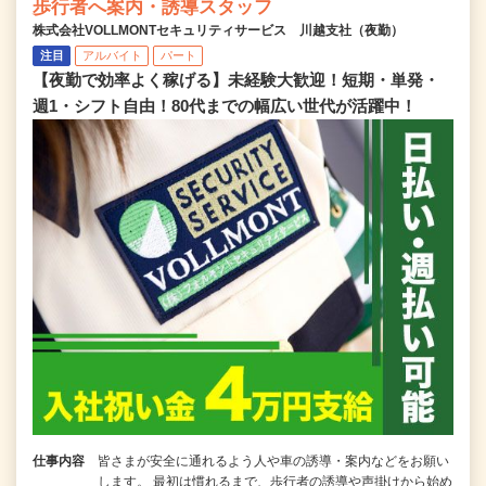
歩行者へ案内・誘導スタッフ
株式会社VOLLMONTセキュリティサービス 川越支社（夜勤）
注目
アルバイト
パート
【夜勤で効率よく稼げる】未経験大歓迎！短期・単発・
週1・シフト自由！80代までの幅広い世代が活躍中！
仕事内容
皆さまが安全に通れるよう人や車の誘導・案内などをお願い
します。 最初は慣れるまで、歩行者の誘導や声掛けから始め