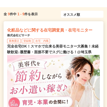
9
1
-
9
全
件中
件を表示
化粧品などに関する在宅調査員・在宅モニター
株式会社ビサーチ
業務委託
登録制
在宅・内職
完全在宅OK！スマホで出来る美容モニター大募集！未経
験歓迎♪履歴書・面接不要でスグに働ける！@埼玉県