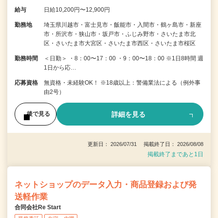
給与
日給10,200円〜12,900円
勤務地
埼玉県川越市・富士見市・飯能市・入間市・鶴ヶ島市・新座
市・所沢市・狭山市・坂戸市・ふじみ野市・さいたま市北
区・さいたま市大宮区・さいたま市西区・さいたま市桜区
勤務時間
＜日勤＞ ・8：00〜17：00 ・9：00〜18：00 ※1日8時間 週
1日から応…
応募資格
無資格・未経験OK！ ※18歳以上：警備業法による（例外事
由2号）
詳細を見る
後で見る
更新日： 2026/07/31 掲載終了日： 2026/08/08
掲載終了まであと1日
ネットショップのデータ入力・商品登録および発
送軽作業
合同会社Re Start