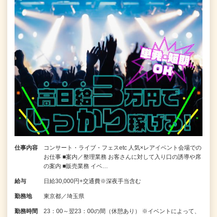
仕事内容
コンサート・ライブ・フェスetc 人気×レアイベント会場での
お仕事 ■案内／整理業務 お客さんに対して入り口の誘導や席
の案内 ■販売業務 イベ…
給与
日給30,000円+交通費※深夜手当含む
勤務地
東京都／埼玉県
勤務時間
23：00～翌23：00の間（休憩あり） ※イベントによって、