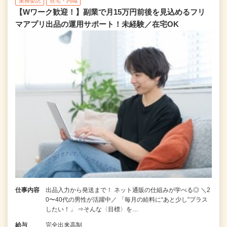
業務委託
在宅・内職
【Wワーク歓迎！】副業で月15万円前後を見込めるフリ
マアプリ出品の運用サポート！未経験／在宅OK
仕事内容
出品入力から発送まで！ ネット通販の仕組みが学べる◎ ＼2
0〜40代の男性が活躍中／ 「毎月の給料に“あと少し”プラス
したい！」 ⇒そんな〈目標〉を…
給与
完全出来高制