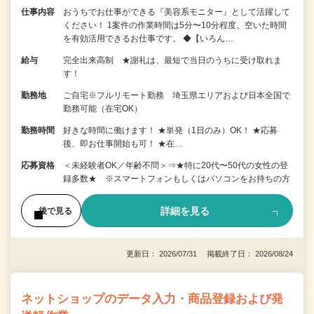
仕事内容
おうちでお仕事ができる『美容系モニター』として活躍して
ください！ 1案件の作業時間は5分〜10分程度。空いた時間
を有効活用できるお仕事です。 ◆【いろん…
給与
完全出来高制 ★謝礼は、最短で当日のうちに受け取れま
す！
勤務地
ご自宅※フルリモート勤務 埼玉県エリアおよび日本全国で
勤務可能（在宅OK）
勤務時間
好きな時間に働けます！ ★単発（1日のみ）OK！ ★応募
後、即お仕事開始も可！ ★在…
応募資格
＜未経験者OK／年齢不問＞⇒★特に20代〜50代の女性の登
録多数★ ※スマートフォンもしくはパソコンをお持ちの方
詳細を見る
後で見る
更新日： 2026/07/31 掲載終了日： 2026/08/24
ネットショップのデータ入力・商品登録および発