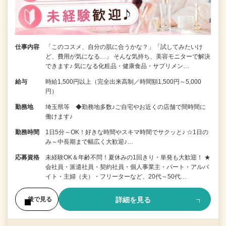
仕事内容
「このコスメ、自分の肌に合うかな？」「試してみたいけ
ど、費用が気になる…」 そんな気持ち、美容モニターで解決
できます♪ 気になる化粧品・健康食品・サプリメン…
給与
時給1,500円以上（完全出来高制／時間額1,500円～5,000
円）
勤務地
埼玉県等 ◆勤務地多数♪ご自宅やお近くの店舗で間時間に
働けます♪
勤務時間
1日5分～OK！好きな時間やスキマ時間でサクッと♪ ☆1日の
み～中長期まで幅広く大歓迎♪…
応募資格
未経験OK＆年齢不問！夏休みの1回きり・単発も大歓迎！ ★
会社員・派遣社員・契約社員・個人事業主・パート・アルバ
イト・主婦（夫）・フリーターなど、20代～50代…
詳細を見る
後で見る