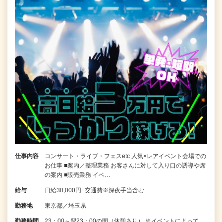
仕事内容
コンサート・ライブ・フェスetc 人気×レアイベント会場での
お仕事 ■案内／整理業務 お客さんに対して入り口の誘導や席
の案内 ■販売業務 イベ…
給与
日給30,000円+交通費※深夜手当含む
勤務地
東京都／埼玉県
勤務時間
23：00～翌23：00の間（休憩あり） ※イベントによって、