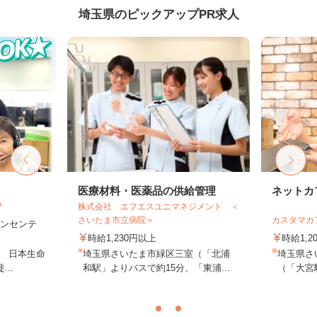
埼玉県のピックアップPR求人
フ
医療材料・医薬品の供給管理
ネットカ
フ
株式会社 エフエスユニマネジメント ＜
さいたま市立病院＞
カスタマカ
＋インセンテ
時給1,230円以上
時給1,2
1 日本生命
埼玉県さいたま市緑区三室（「北浦
埼玉県さい
..
和駅」よりバスで約15分、「東浦...
（「大宮駅