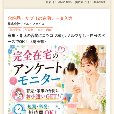
更新日： 2026/08/05 掲載終了日： 2026/08/30
化粧品・サプリの在宅データ入力
株式会社リアル・フェイス
業務委託
登録制
在宅・内職
家事・育児の合間にコツコツ稼ぐ♪ノルマなし・自分のペ
ースでOK！〈埼玉県〉