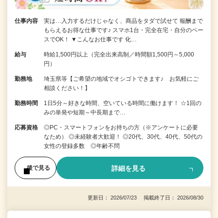
仕事内容
実は…入力するだけじゃなく、商品をタダで試せて 報酬まで
もらえるお得な仕事です♪ スマホ1台・完全在宅・自分のペー
スでOK！ ▼こんなお仕事です 化…
給与
時給1,500円以上（完全出来高制／時間額1,500円～5,000
円）
勤務地
埼玉県等【ご希望の地域でオシゴトできます♪ お気軽にご
相談ください！】
勤務時間
1日5分～好きな時間、空いている時間に働けます！ ☆1回の
みの単発や短期～中長期まで…
応募資格
◎PC・スマートフォンをお持ちの方（※アンケートに必要
なため） ◎未経験者大歓迎！ ◎20代、30代、40代、50代の
女性の登録多数 ◎年齢不問
詳細を見る
後で見る
更新日： 2026/07/23 掲載終了日： 2026/08/30