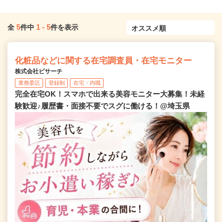
5
1
-
5
全
件中
件を表示
化粧品などに関する在宅調査員・在宅モニター
株式会社ビサーチ
業務委託
登録制
在宅・内職
完全在宅OK！スマホで出来る美容モニター大募集！未経
験歓迎♪履歴書・面接不要でスグに働ける！@埼玉県