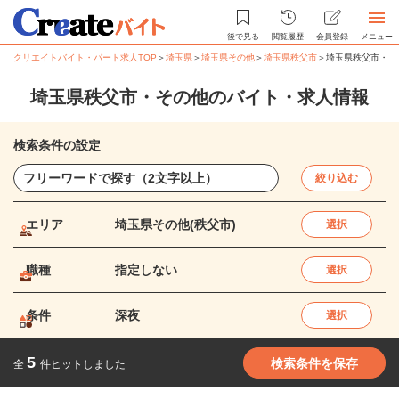
後で見る
閲覧履歴
会員登録
メニュー
クリエイトバイト・パート求人TOP
＞
埼玉県
＞
埼玉県その他
＞
埼玉県秩父市
＞
埼玉県秩父市・そ
埼玉県秩父市・その他のバイト・求人情報
検索条件の設定
絞り込む
エリア
埼玉県その他(秩父市)
選択
職種
指定しない
選択
条件
深夜
選択
5
検索条件を保存
全
件ヒットしました