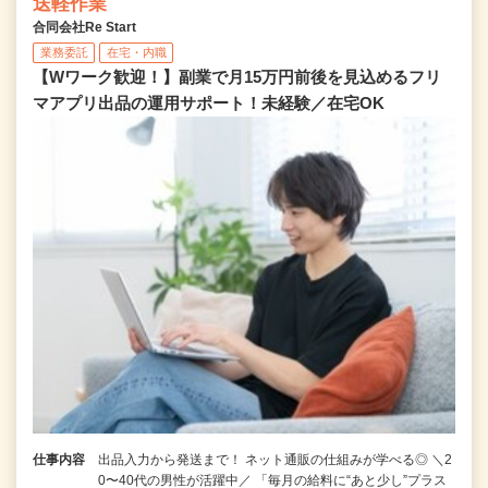
送軽作業
合同会社Re Start
業務委託
在宅・内職
【Wワーク歓迎！】副業で月15万円前後を見込めるフリ
マアプリ出品の運用サポート！未経験／在宅OK
仕事内容
出品入力から発送まで！ ネット通販の仕組みが学べる◎ ＼2
0〜40代の男性が活躍中／ 「毎月の給料に“あと少し”プラス