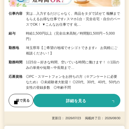
仕事内容
実は…入力するだけじゃなく、商品をタダで試せて 報酬まで
もらえるお得な仕事です♪ スマホ1台・完全在宅・自分のペー
スでOK！ ▼こんなお仕事です 化…
給与
時給1,500円以上（完全出来高制／時間額1,500円～5,000
円）
勤務地
埼玉県等【ご希望の地域でオシゴトできます♪ お気軽にご
相談ください！】
勤務時間
1日5分～好きな時間、空いている時間に働けます！ ☆1回の
みの単発や短期～中長期まで…
応募資格
◎PC・スマートフォンをお持ちの方（※アンケートに必要
なため） ◎未経験者大歓迎！ ◎20代、30代、40代、50代の
女性の登録多数 ◎年齢不問
詳細を見る
後で見る
更新日： 2026/07/23 掲載終了日： 2026/08/30