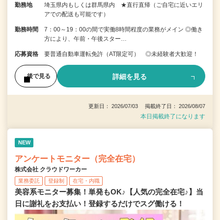
勤務地
埼玉県内もしくは群馬県内 ★直行直帰（ご自宅に近いエリ
アでの配送も可能です）
勤務時間
7：00～19：00の間で実働8時間程度の業務がメイン ◎働き
方により、午前・午後スター…
応募資格
要普通自動車運転免許（AT限定可） ◎未経験者大歓迎！
詳細を見る
後で見る
更新日： 2026/07/03 掲載終了日： 2026/08/07
本日掲載終了になります
NEW
アンケートモニター（完全在宅）
株式会社 クラウドワーカー
業務委託
登録制
在宅・内職
美容系モニター募集！単発もOK♪【人気の完全在宅♪】当
日に謝礼をお支払い！登録するだけでスグ働ける！