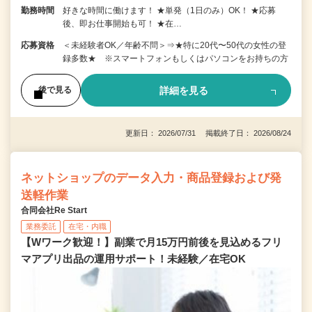
勤務時間
好きな時間に働けます！ ★単発（1日のみ）OK！ ★応募
後、即お仕事開始も可！ ★在…
応募資格
＜未経験者OK／年齢不問＞⇒★特に20代〜50代の女性の登
録多数★ ※スマートフォンもしくはパソコンをお持ちの方
詳細を見る
後で見る
更新日： 2026/07/31 掲載終了日： 2026/08/24
ネットショップのデータ入力・商品登録および発
送軽作業
合同会社Re Start
業務委託
在宅・内職
【Wワーク歓迎！】副業で月15万円前後を見込めるフリ
マアプリ出品の運用サポート！未経験／在宅OK