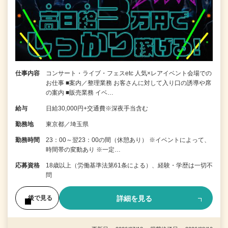
仕事内容
コンサート・ライブ・フェスetc 人気×レアイベント会場での
お仕事 ■案内／整理業務 お客さんに対して入り口の誘導や席
の案内 ■販売業務 イベ…
給与
日給30,000円+交通費※深夜手当含む
勤務地
東京都／埼玉県
勤務時間
23：00～翌23：00の間（休憩あり） ※イベントによって、
時間帯の変動あり ※一定…
応募資格
18歳以上（労働基準法第61条による）、経験・学歴は一切不
問
詳細を見る
後で見る