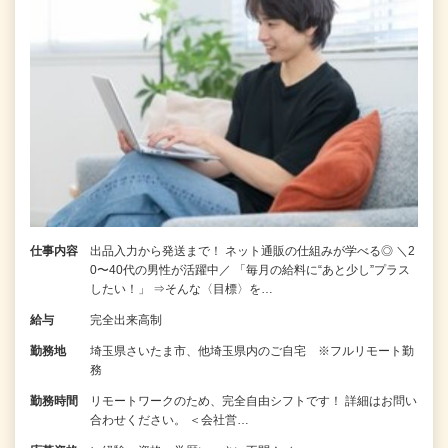
仕事内容
出品入力から発送まで！ ネット通販の仕組みが学べる◎ ＼2
0〜40代の男性が活躍中／ 「毎月の給料に“あと少し”プラス
したい！」 ⇒そんな〈目標〉を…
給与
完全出来高制
勤務地
埼玉県さいたま市、他埼玉県内のご自宅 ※フルリモート勤
務
勤務時間
リモートワークのため、完全自由シフトです！ 詳細はお問い
合わせください。 ＜会社営…