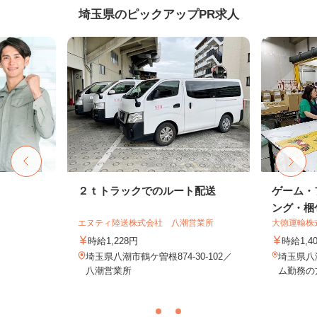
埼玉県のピックアップPR求人
２ｔトラックでのルート配送
ゲーム・
ング・梱包
エヌティ陸送株式会社 八潮営業所
大徳運輸株
時給1,228円
時給1,4
埼玉県八潮市鶴ケ曽根874-30-102／
埼玉県八
八潮営業所
ム勤務の