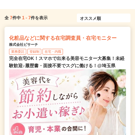
7
1
-
7
全
件中
件を表示
化粧品などに関する在宅調査員・在宅モニター
株式会社ビサーチ
業務委託
登録制
在宅・内職
完全在宅OK！スマホで出来る美容モニター大募集！未経
験歓迎♪履歴書・面接不要でスグに働ける！@埼玉県