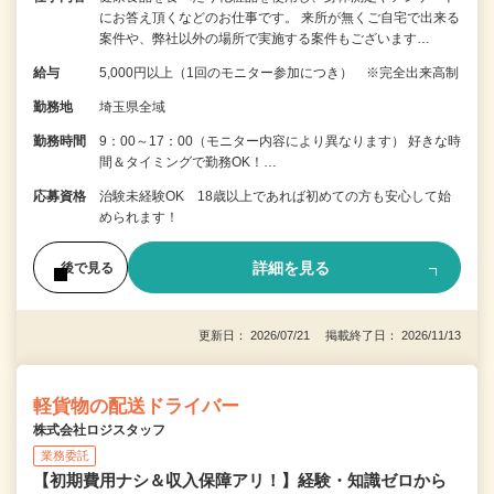
にお答え頂くなどのお仕事です。 来所が無くご自宅で出来る
案件や、弊社以外の場所で実施する案件もございます…
給与
5,000円以上（1回のモニター参加につき） ※完全出来高制
勤務地
埼玉県全域
勤務時間
9：00～17：00（モニター内容により異なります） 好きな時
間＆タイミングで勤務OK！…
応募資格
治験未経験OK 18歳以上であれば初めての方も安心して始
められます！
詳細を見る
後で見る
更新日： 2026/07/21 掲載終了日： 2026/11/13
軽貨物の配送ドライバー
株式会社ロジスタッフ
業務委託
【初期費用ナシ＆収入保障アリ！】経験・知識ゼロから