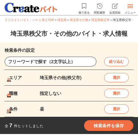
後で見る
閲覧履歴
会員登録
メニュー
クリエイトバイト・パート求人TOP
＞
埼玉県
＞
埼玉県その他
＞
埼玉県秩父市
＞
埼玉県秩父市・そ
埼玉県秩父市・その他のバイト・求人情報
検索条件の設定
絞り込む
エリア
埼玉県その他(秩父市)
選択
職種
指定しない
選択
条件
昼
選択
7
検索条件を保存
全
件ヒットしました