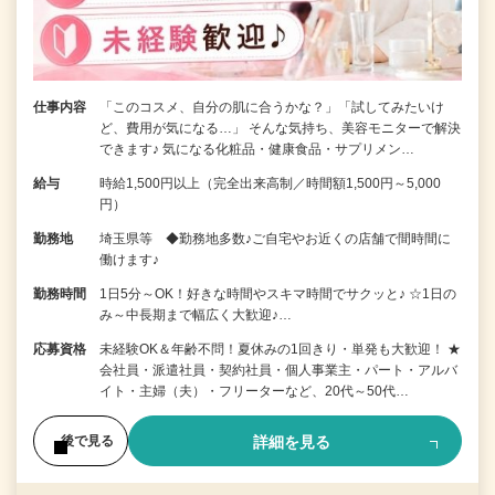
仕事内容
「このコスメ、自分の肌に合うかな？」「試してみたいけ
ど、費用が気になる…」 そんな気持ち、美容モニターで解決
できます♪ 気になる化粧品・健康食品・サプリメン…
給与
時給1,500円以上（完全出来高制／時間額1,500円～5,000
円）
勤務地
埼玉県等 ◆勤務地多数♪ご自宅やお近くの店舗で間時間に
働けます♪
勤務時間
1日5分～OK！好きな時間やスキマ時間でサクッと♪ ☆1日の
み～中長期まで幅広く大歓迎♪…
応募資格
未経験OK＆年齢不問！夏休みの1回きり・単発も大歓迎！ ★
会社員・派遣社員・契約社員・個人事業主・パート・アルバ
イト・主婦（夫）・フリーターなど、20代～50代…
詳細を見る
後で見る