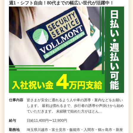
週1・シフト自由！80代までの幅広い世代が活躍中！
仕事内容
皆さまが安全に通れるよう人や車の誘導・案内などをお願い
します。 最初は慣れるまで、歩行者の誘導や声掛けから始め
ていただきます。 未経験で始めた方がほとん…
給与
日給11,400円〜12,900円
勤務地
埼玉県川越市・富士見市・飯能市・入間市・鶴ヶ島市・新座