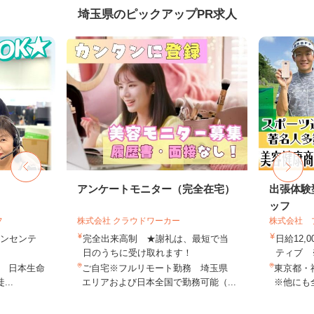
埼玉県のピックアップPR求人
フ
アンケートモニター（完全在宅）
出張体験
ッフ
フ
株式会社 クラウドワーカー
株式会社 
＋インセンテ
完全出来高制 ★謝礼は、最短で当
日給12,
日のうちに受け取れます！
ティブ ※
1 日本生命
ご自宅※フルリモート勤務 埼玉県
東京都・
..
エリアおよび日本全国で勤務可能（...
※他にも