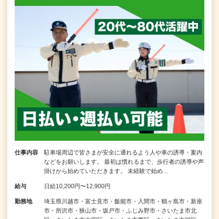
仕事内容
駐車場周辺で皆さまが安全に通れるよう人や車の誘導・案内
などをお願いします。 最初は慣れるまで、歩行者の誘導や声
掛けから始めていただきます。 未経験で始め…
給与
日給10,200円〜12,900円
勤務地
埼玉県川越市・富士見市・飯能市・入間市・鶴ヶ島市・新座
市・所沢市・狭山市・坂戸市・ふじみ野市・さいたま市北