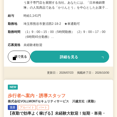
う菓子専門店を展開する当社。あなたには、「日本橋錦豊
琳」の人気商品である「かりんとう」を中心としたお菓子…
給与
時給1,141円
勤務地
埼玉県熊谷市妻沼西2-18-2 ★車通勤可
勤務時間
（1）9：00～15：00（5時間勤務） （2）9：00～17：00
（6時間45分勤務）…
応募資格
未経験者歓迎
詳細を見る
後で見る
更新日： 2026/07/23 掲載終了日： 2026/10/30
NEW
歩行者へ案内・誘導スタッフ
株式会社VOLLMONTセキュリティサービス 川越支社（夜勤）
注目
アルバイト
パート
【夜勤で効率よく稼げる】未経験大歓迎！短期・単発・