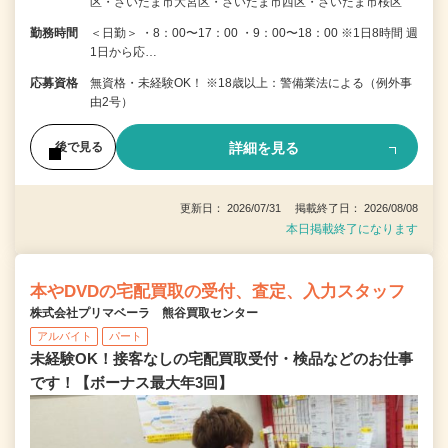
区・さいたま市大宮区・さいたま市西区・さいたま市桜区
勤務時間
＜日勤＞ ・8：00〜17：00 ・9：00〜18：00 ※1日8時間 週
1日から応…
応募資格
無資格・未経験OK！ ※18歳以上：警備業法による（例外事
由2号）
詳細を見る
後で見る
更新日： 2026/07/31 掲載終了日： 2026/08/08
本日掲載終了になります
本やDVDの宅配買取の受付、査定、入力スタッフ
株式会社プリマベーラ 熊谷買取センター
アルバイト
パート
未経験OK！接客なしの宅配買取受付・検品などのお仕事
です！【ボーナス最大年3回】