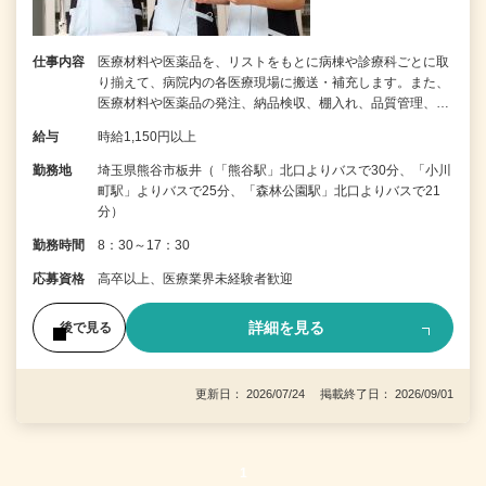
仕事内容
医療材料や医薬品を、リストをもとに病棟や診療科ごとに取
り揃えて、病院内の各医療現場に搬送・補充します。また、
医療材料や医薬品の発注、納品検収、棚入れ、品質管理、…
給与
時給1,150円以上
勤務地
埼玉県熊谷市板井（「熊谷駅」北口よりバスで30分、「小川
町駅」よりバスで25分​、「森林公園駅」北口よりバスで21
分）
勤務時間
8：30～17：30
応募資格
高卒以上、医療業界未経験者歓迎
詳細を見る
後で見る
更新日： 2026/07/24 掲載終了日： 2026/09/01
1