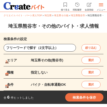
後で見る
閲覧履歴
会員登録
メニュー
クリエイトバイト・パート求人TOP
＞
埼玉県
＞
埼玉県その他
＞
埼玉県熊谷市
＞
埼玉県熊谷市・そ
埼玉県熊谷市・その他のバイト・求人情報
検索条件の設定
絞り込む
エリア
埼玉県その他(熊谷市)
選択
職種
指定しない
選択
条件
バイク・自転車通勤OK
選択
6
検索条件を保存
全
件ヒットしました