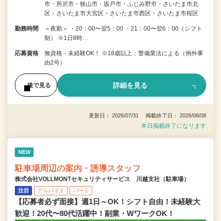
市・所沢市・狭山市・坂戸市・ふじみ野市・さいたま市北
区・さいたま市大宮区・さいたま市西区・さいたま市桜区
勤務時間
＜夜勤＞ ・20：00〜翌5：00 ・21：00〜翌6：00（シフト
制） ※1日8時…
応募資格
無資格・未経験OK！ ※18歳以上：警備業法による（例外事
由2号）
詳細を見る
後で見る
更新日： 2026/07/31 掲載終了日： 2026/08/08
本日掲載終了になります
NEW
駐車場周辺の案内・誘導スタッフ
株式会社VOLLMONTセキュリティサービス 川越支社（駐車場）
注目
アルバイト
パート
【応募者必ず面接】週1日～OK！シフト自由！未経験大
歓迎！20代〜80代活躍中！副業・WワークOK！