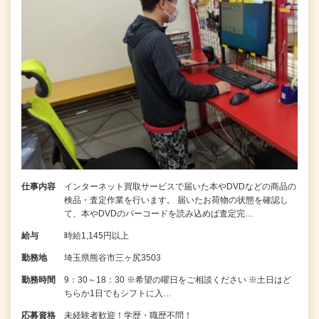
仕事内容
インターネット買取サービスで届いた本やDVDなどの商品の
検品・査定作業を行います。 届いたお荷物の状態を確認し
て、本やDVDのバーコードを読み込めば査定完…
給与
時給1,145円以上
勤務地
埼玉県熊谷市三ヶ尻3503
勤務時間
9：30～18：30 ※希望の曜日をご相談ください ※土日はど
ちらか1日でもシフトに入…
応募資格
未経験者歓迎！学歴・職歴不問！