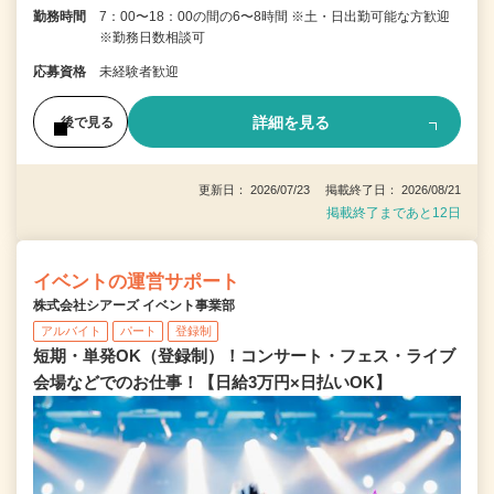
勤務時間
7：00〜18：00の間の6〜8時間 ※土・日出勤可能な方歓迎
※勤務日数相談可
応募資格
未経験者歓迎
詳細を見る
後で見る
更新日： 2026/07/23 掲載終了日： 2026/08/21
掲載終了まであと12日
イベントの運営サポート
株式会社シアーズ イベント事業部
アルバイト
パート
登録制
短期・単発OK（登録制）！コンサート・フェス・ライブ
会場などでのお仕事！【日給3万円×日払いOK】