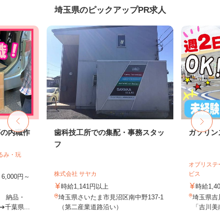
埼玉県のピックアップPR求人
等の内職作
歯科技工所での集配・事務スタッ
ガソリン
フ
るみ・玩
オブリステ
株式会社 サヤカ
ビス
,000円～
時給1,141円以上
時給1,4
 納品・
埼玉県さいたま市見沼区南中野137-1
埼玉県吉川
千葉県...
（第二産業道路沿い）
「吉川美南