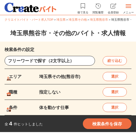
後で見る
閲覧履歴
会員登録
メニュー
クリエイトバイト・パート求人TOP
＞
埼玉県
＞
埼玉県その他
＞
埼玉県熊谷市
＞
埼玉県熊谷市・そ
埼玉県熊谷市・その他のバイト・求人情報
検索条件の設定
絞り込む
エリア
埼玉県その他(熊谷市)
選択
職種
指定しない
選択
条件
体を動かす仕事
選択
4
検索条件を保存
全
件ヒットしました