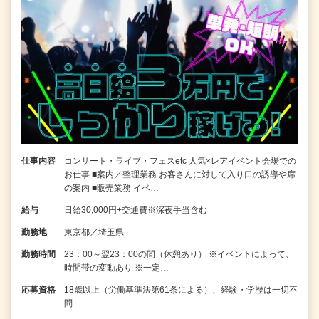
仕事内容
コンサート・ライブ・フェスetc 人気×レアイベント会場での
お仕事 ■案内／整理業務 お客さんに対して入り口の誘導や席
の案内 ■販売業務 イベ…
給与
日給30,000円+交通費※深夜手当含む
勤務地
東京都／埼玉県
勤務時間
23：00～翌23：00の間（休憩あり） ※イベントによって、
時間帯の変動あり ※一定…
応募資格
18歳以上（労働基準法第61条による）、経験・学歴は一切不
問