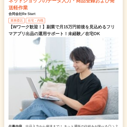
ネットショップのデータ入力・商品登録および発
送軽作業
合同会社Re Start
業務委託
在宅・内職
【Wワーク歓迎！】副業で月15万円前後を見込めるフリ
マアプリ出品の運用サポート！未経験／在宅OK
仕事内容
出品入力から発送まで！ ネット通販の仕組みが学べる◎ ＼2