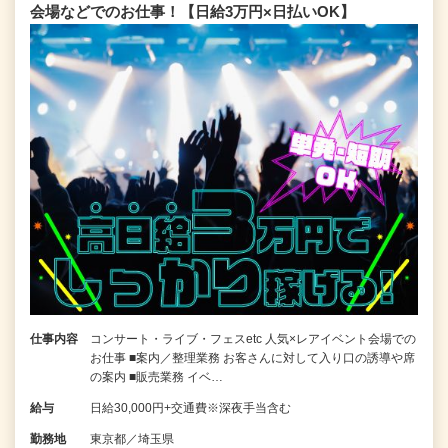
会場などでのお仕事！【日給3万円×日払いOK】
仕事内容
コンサート・ライブ・フェスetc 人気×レアイベント会場での
お仕事 ■案内／整理業務 お客さんに対して入り口の誘導や席
の案内 ■販売業務 イベ…
給与
日給30,000円+交通費※深夜手当含む
勤務地
東京都／埼玉県