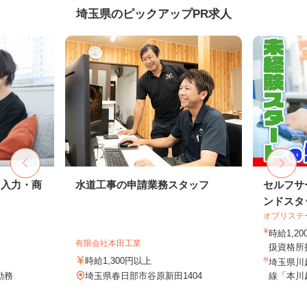
埼玉県のピックアップPR求人
タ入力・商
水道工事の申請業務スタッフ
セルフサ
ンドスタ
オブリステ
時給1,
有限会社本田工業
扱資格所持
時給1,300円以上
埼玉県川越
勤務
埼玉県春日部市谷原新田1404
線「本川越