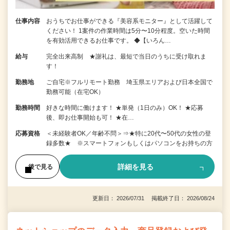
仕事内容
おうちでお仕事ができる『美容系モニター』として活躍して
ください！ 1案件の作業時間は5分〜10分程度。空いた時間
を有効活用できるお仕事です。 ◆【いろん…
給与
完全出来高制 ★謝礼は、最短で当日のうちに受け取れま
す！
勤務地
ご自宅※フルリモート勤務 埼玉県エリアおよび日本全国で
勤務可能（在宅OK）
勤務時間
好きな時間に働けます！ ★単発（1日のみ）OK！ ★応募
後、即お仕事開始も可！ ★在…
応募資格
＜未経験者OK／年齢不問＞⇒★特に20代〜50代の女性の登
録多数★ ※スマートフォンもしくはパソコンをお持ちの方
詳細を見る
後で見る
更新日： 2026/07/31 掲載終了日： 2026/08/24