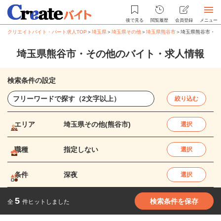
後で見る
閲覧履歴
会員登録
メニュー
クリエイトバイト・パート求人TOP
＞
埼玉県
＞
埼玉県その他
＞
埼玉県熊谷市
＞
埼玉県熊谷市・そ
埼玉県熊谷市・その他のバイト・求人情報
検索条件の設定
絞り込む
エリア
埼玉県その他(熊谷市)
選択
職種
指定しない
選択
条件
深夜
選択
5
検索条件を保存
全
件ヒットしました