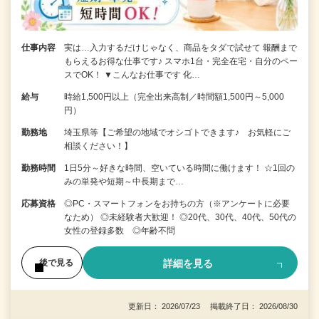
仕事内容
実は…入力するだけじゃなく、商品をタダで試せて 報酬まで
もらえるお得な仕事です♪ スマホ1台・完全在宅・自分のペー
スでOK！ ▼こんなお仕事です 化…
給与
時給1,500円以上（完全出来高制／時間額1,500円～5,000
円）
勤務地
埼玉県等【ご希望の地域でオシゴトできます♪ お気軽にご
相談ください！】
勤務時間
1日5分～好きな時間、空いている時間に働けます！ ☆1回の
みの単発や短期～中長期まで…
応募資格
◎PC・スマートフォンをお持ちの方（※アンケートに必要
なため） ◎未経験者大歓迎！ ◎20代、30代、40代、50代の
女性の登録多数 ◎年齢不問
詳細を見る
後で見る
更新日： 2026/07/23 掲載終了日： 2026/08/30