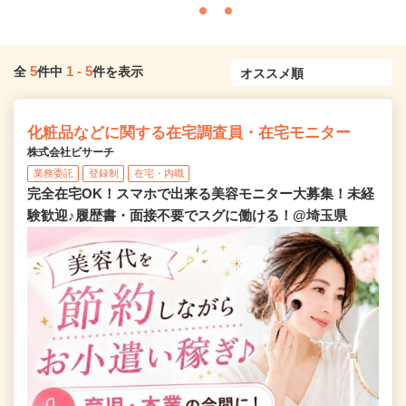
5
1
-
5
全
件中
件を表示
化粧品などに関する在宅調査員・在宅モニター
株式会社ビサーチ
業務委託
登録制
在宅・内職
完全在宅OK！スマホで出来る美容モニター大募集！未経
験歓迎♪履歴書・面接不要でスグに働ける！@埼玉県