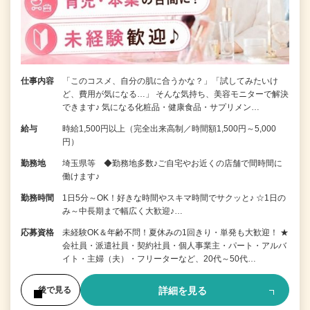
仕事内容
「このコスメ、自分の肌に合うかな？」「試してみたいけ
ど、費用が気になる…」 そんな気持ち、美容モニターで解決
できます♪ 気になる化粧品・健康食品・サプリメン…
給与
時給1,500円以上（完全出来高制／時間額1,500円～5,000
円）
勤務地
埼玉県等 ◆勤務地多数♪ご自宅やお近くの店舗で間時間に
働けます♪
勤務時間
1日5分～OK！好きな時間やスキマ時間でサクッと♪ ☆1日の
み～中長期まで幅広く大歓迎♪…
応募資格
未経験OK＆年齢不問！夏休みの1回きり・単発も大歓迎！ ★
会社員・派遣社員・契約社員・個人事業主・パート・アルバ
イト・主婦（夫）・フリーターなど、20代～50代…
詳細を見る
後で見る