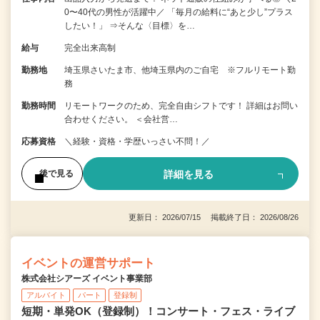
0〜40代の男性が活躍中／ 「毎月の給料に“あと少し”プラス
したい！」 ⇒そんな〈目標〉を…
給与
完全出来高制
勤務地
埼玉県さいたま市、他埼玉県内のご自宅 ※フルリモート勤
務
勤務時間
リモートワークのため、完全自由シフトです！ 詳細はお問い
合わせください。 ＜会社営…
応募資格
＼経験・資格・学歴いっさい不問！／
詳細を見る
後で見る
更新日： 2026/07/15 掲載終了日： 2026/08/26
イベントの運営サポート
株式会社シアーズ イベント事業部
アルバイト
パート
登録制
短期・単発OK（登録制）！コンサート・フェス・ライブ