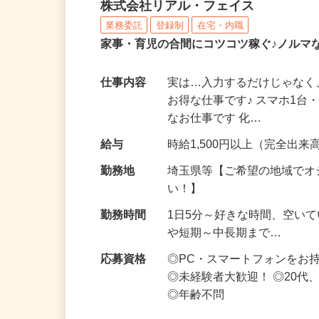
化粧品・サプリの在宅デ
株式会社リアル・フェイス
業務委託
登録制
在宅・内職
家事・育児の合間にコツコツ稼ぐ♪ノルマ
仕事内容
実は…入力するだけじゃなく
お得な仕事です♪ スマホ1台
なお仕事です 化…
給与
時給1,500円以上（完全出来高
勤務地
埼玉県等【ご希望の地域でオ
い！】
勤務時間
1日5分～好きな時間、空い
や短期～中長期まで…
応募資格
◎PC・スマートフォンをお
◎未経験者大歓迎！ ◎20代