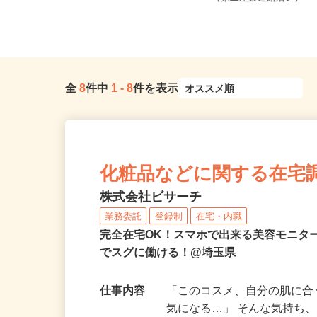
送...
（第二産業道路沿い）
全
8
件中
1
-
8
件を表示
化粧品などに関する在宅
株式会社ビサーチ
業務委託
登録制
在宅・内職
完全在宅OK！スマホで出来る美容モニタ
でスグに働ける！@埼玉県
仕事内容
「このコスメ、自分の肌に