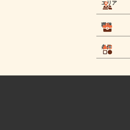
エリア
職種
条件