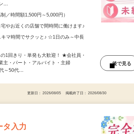
、美容モニターで解決できます♪ 気になる
メン…
制／時間額1,500円～5,000円）
自宅やお近くの店舗で間時間に働けます♪
スキマ時間でサクッと♪ ☆1日のみ～中長
みの1回きり・単発も大歓迎！ ★会社員・
事業主・パート・アルバイト・主婦
後で見
代～50代…
更新日： 2026/08/05 掲載終了日： 2026/08/30