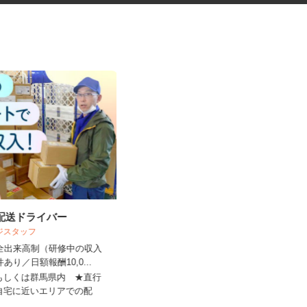
の配送ドライバー
歯科技工所での集配・事務スタ
ロジスタッフ
ッフ
完全出来高制（研修中の収入
株式会社 サヤカ
件あり／日額報酬10,0...
時給1,141円以上
内もしくは群馬県内 ★直行
ご自宅に近いエリアでの配
埼玉県さいたま市見沼区南中野137-1