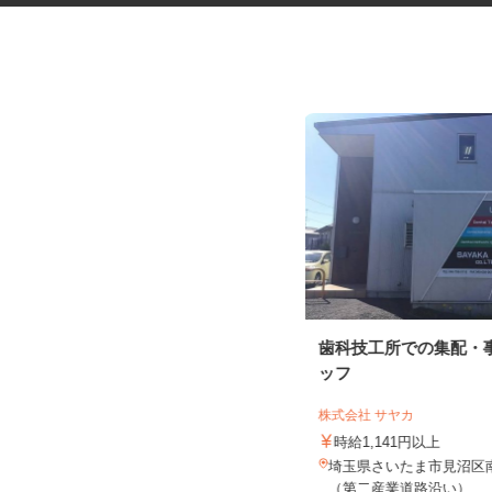
軽貨物の配送ドライバー
歯科技工所での集配・
株式会社ロジスタッフ
ッフ
報酬 完全出来高制（研修中の収入
株式会社 サヤカ
保障の案件あり／日額報酬10,0...
時給1,141円以上
埼玉県内もしくは群馬県内 ★直行
直帰（ご自宅に近いエリアでの配
埼玉県さいたま市見沼区南