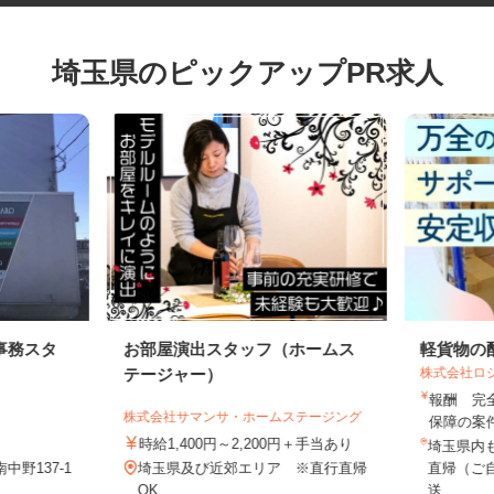
埼玉県のピックアップPR求人
事務スタ
お部屋演出スタッフ（ホームス
軽貨物
株式会社
テージャー）
報酬 
株式会社サマンサ・ホームステージング
保障の案
時給1,400円～2,200円＋手当あり
埼玉県
中野137-1
埼玉県及び近郊エリア ※直行直帰
直帰（