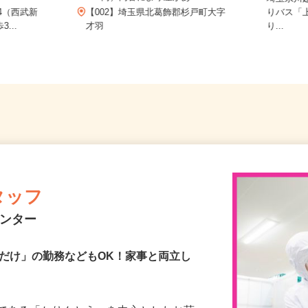
..
～20円）内容により差があ...
埼玉県
-4（西武新
【002】埼玉県北葛飾郡杉戸町大字
りバス
...
才羽
り...
タッフ
センター
後だけ」の勤務などもOK！家事と両立し