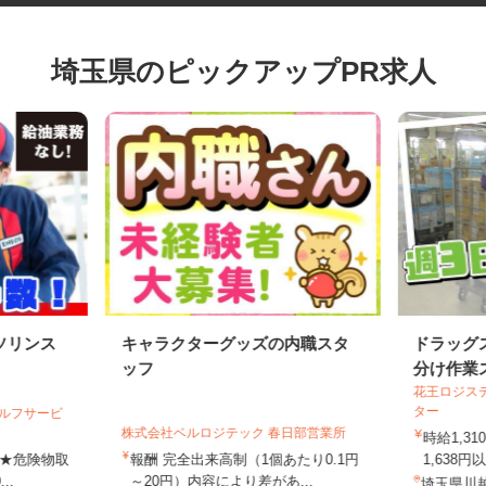
埼玉県のピックアップPR求人
ソリンス
キャラクターグッズの内職スタ
ドラッ
ッフ
分け作
花王ロジ
ター
セルフサービ
株式会社ベルロジテック 春日部営業所
時給1,
合 ★危険物取
報酬 完全出来高制（1個あたり0.1円
1,63