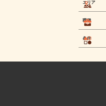
エリア
職種
条件