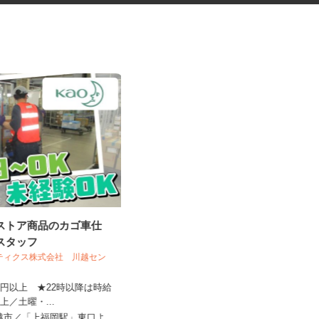
グストア商品のカゴ車仕
セルフサービス型のガソリンス
業スタッフ
タンドスタッフ
スティクス株式会社 川越セン
オブリステーション川越 セルフサービ
ス
310円以上 ★22時以降は時給
8円以上／土曜・...
時給1,200円以上＋歩合 ★危険物取