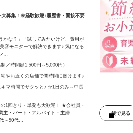
調査員・在宅モニター
ー大募集！未経験歓迎♪履歴書・面接不要
合うかな？」「試してみたいけど、費用が
、美容モニターで解決できます♪ 気になる
メン…
制／時間額1,500円～5,000円）
自宅やお近くの店舗で間時間に働けます♪
スキマ時間でサクッと♪ ☆1日のみ～中長
みの1回きり・単発も大歓迎！ ★会社員・
事業主・パート・アルバイト・主婦
後で見
代～50代…