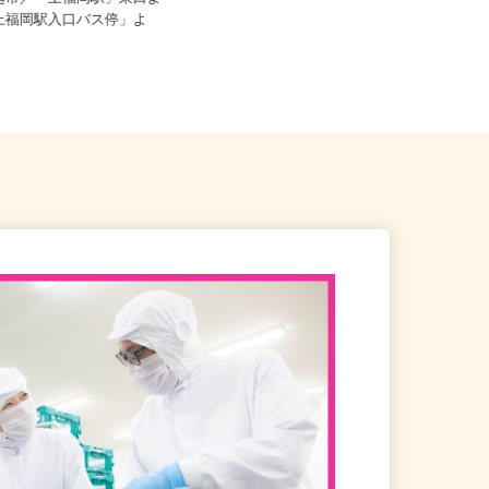
扱資格所持者はプラス100...
川越市／「上福岡駅」東口よ
「上福岡駅入口バス停」よ
埼玉県川越市宮元町48-3-4（西武新
宿線「本川越駅」より徒歩3...