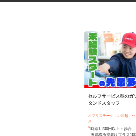
ドラッグストア商品のカゴ車仕
セルフサービス型のガ
分け作業スタッフ
タンドスタッフ
花王ロジスティクス株式会社 川越セン
ター
オブリステーション川越 
ス
時給1,310円以上 ★22時以降は時給
1,638円以上／土曜・...
時給1,200円以上＋歩