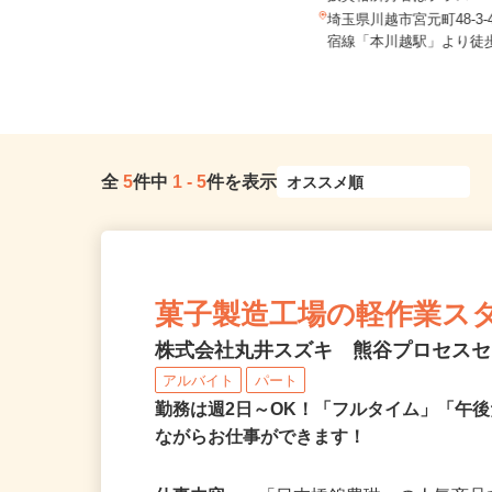
扱資格所持者はプラス100.
埼玉県川越市／「上福岡駅」東口よ
りバス「上福岡駅入口バス停」よ
埼玉県川越市宮元町48-3
り...
宿線「本川越駅」より徒歩3
全
5
件中
1
-
5
件を表示
菓子製造工場の軽作業ス
株式会社丸井スズキ 熊谷プロセス
アルバイト
パート
勤務は週2日～OK！「フルタイム」「午
ながらお仕事ができます！