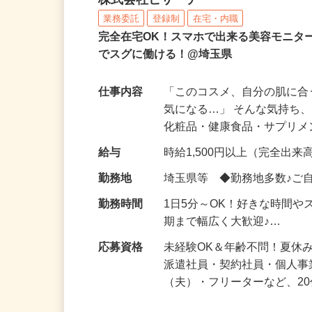
化粧品などに関する在宅
株式会社ビサーチ
業務委託
登録制
在宅・内職
完全在宅OK！スマホで出来る美容モニタ
でスグに働ける！@埼玉県
仕事内容
「このコスメ、自分の肌に
気になる…」 そんな気持ち
化粧品・健康食品・サプリ
給与
時給1,500円以上（完全出来高
勤務地
埼玉県等 ◆勤務地多数♪ご
勤務時間
1日5分～OK！好きな時間や
期まで幅広く大歓迎♪…
応募資格
未経験OK＆年齢不問！夏休
派遣社員・契約社員・個人
（夫）・フリーターなど、20