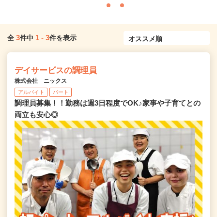
3
1
-
3
全
件中
件を表示
デイサービスの調理員
株式会社 ニックス
アルバイト
パート
調理員募集！！勤務は週3日程度でOK♪家事や子育てとの
両立も安心◎