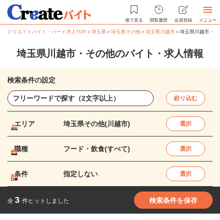
後で見る
閲覧履歴
会員登録
メニュー
クリエイトバイト・パート求人TOP
＞
埼玉県
＞
埼玉県その他
＞
埼玉県川越市
＞
埼玉県川越市・そ
埼玉県川越市・その他のバイト・求人情報
検索条件の設定
絞り込む
エリア
埼玉県その他(川越市)
選択
職種
フード・飲食(すべて)
選択
条件
指定しない
選択
3
検索条件を保存
全
件ヒットしました