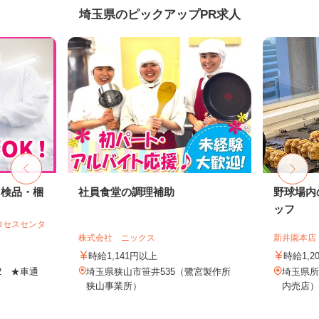
埼玉県のピックアップPR求人
・検品・梱
社員食堂の調理補助
野球場内
ッフ
ロセスセンタ
株式会社 ニックス
新井園本店
時給1,141円以上
時給1,2
-2 ★車通
埼玉県狭山市笹井535（鷺宮製作所
埼玉県所
狭山事業所）
内売店）