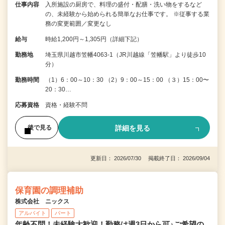
仕事内容
入所施設の厨房で、料理の盛付・配膳・洗い物をするなど
の、未経験から始められる簡単なお仕事です。 ※従事する業
務の変更範囲／変更なし
給与
時給1,200円～1,305円（詳細下記）
勤務地
埼玉県川越市笠幡4063-1（JR川越線「笠幡駅」より徒歩10
分）
勤務時間
（1）6：00～10：30 （2）9：00～15：00 （３）15：00〜
20：30…
応募資格
資格・経験不問
詳細を見る
後で見る
更新日： 2026/07/30 掲載終了日： 2026/09/04
保育園の調理補助
株式会社 ニックス
アルバイト
パート
年齢不問！未経験大歓迎！勤務は週3日から可♪ご希望の