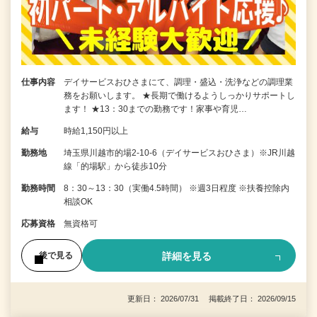
仕事内容
デイサービスおひさまにて、調理・盛込・洗浄などの調理業
務をお願いします。 ★長期で働けるようしっかりサポートし
ます！ ★13：30までの勤務です！家事や育児…
給与
時給1,150円以上
勤務地
埼玉県川越市的場2-10-6（デイサービスおひさま）※JR川越
線「的場駅」から徒歩10分
勤務時間
8：30～13：30（実働4.5時間） ※週3日程度 ※扶養控除内
相談OK
応募資格
無資格可
詳細を見る
後で見る
更新日： 2026/07/31 掲載終了日： 2026/09/15