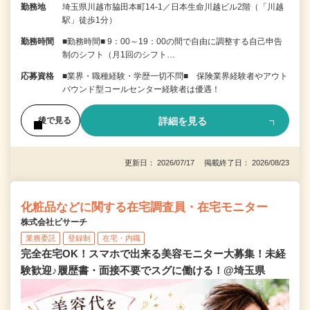
勤務地
埼玉県川越市脇田本町14-1／日本生命川越ビル2階（「川越
駅」徒歩1分）
勤務時間
■勤務時間■ 9：00～19：00の間で自由に調整する自己申告
制のシフト（月1回のシフト…
応募資格
■業界・職種経験・学歴一切不問■ 保険業界経験者やアウト
バウンド型コールセンター経験者は優遇！
詳細を見る
後で見る
更新日： 2026/07/17 掲載終了日： 2026/08/23
化粧品などに関する在宅調査員・在宅モニター
株式会社ビサーチ
業務委託
登録制
在宅・内職
完全在宅OK！スマホで出来る美容モニター大募集！未経
験歓迎♪履歴書・面接不要でスグに働ける！@埼玉県