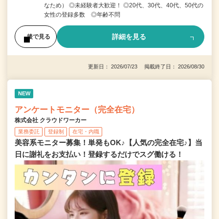
なため） ◎未経験者大歓迎！ ◎20代、30代、40代、50代の
女性の登録多数 ◎年齢不問
詳細を見る
後で見る
更新日： 2026/07/23 掲載終了日： 2026/08/30
NEW
アンケートモニター（完全在宅）
株式会社 クラウドワーカー
業務委託
登録制
在宅・内職
美容系モニター募集！単発もOK♪【人気の完全在宅♪】当
日に謝礼をお支払い！登録するだけでスグ働ける！