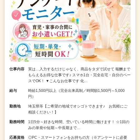
仕事内容
実は…入力するだけじゃなく、商品をタダで試せて 報酬まで
もらえるお得な仕事です♪ スマホ1台・完全在宅・自分のペー
スでOK！ ▼こんなお仕事です 化…
給与
時給1,500円以上（完全出来高制／時間額1,500円～5,000
円）
勤務地
埼玉県等【ご希望の地域でオシゴトできます♪ お気軽にご
相談ください！】
勤務時間
1日5分～好きな時間、空いている時間に働けます！ ☆1回の
みの単発や短期～中長期まで…
応募資格
◎PC・スマートフォンをお持ちの方（※アンケートに必要