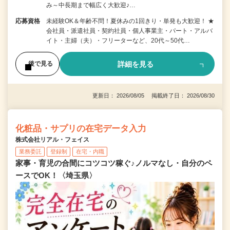
み～中長期まで幅広く大歓迎♪…
応募資格
未経験OK＆年齢不問！夏休みの1回きり・単発も大歓迎！ ★
会社員・派遣社員・契約社員・個人事業主・パート・アルバ
イト・主婦（夫）・フリーターなど、20代～50代…
詳細を見る
後で見る
更新日： 2026/08/05 掲載終了日： 2026/08/30
化粧品・サプリの在宅データ入力
株式会社リアル・フェイス
業務委託
登録制
在宅・内職
家事・育児の合間にコツコツ稼ぐ♪ノルマなし・自分のペ
ースでOK！〈埼玉県〉