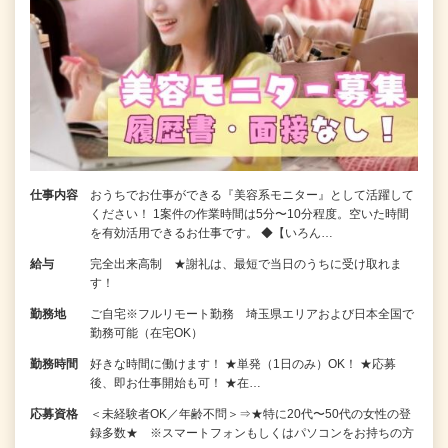
仕事内容
おうちでお仕事ができる『美容系モニター』として活躍して
ください！ 1案件の作業時間は5分〜10分程度。空いた時間
を有効活用できるお仕事です。 ◆【いろん…
給与
完全出来高制 ★謝礼は、最短で当日のうちに受け取れま
す！
勤務地
ご自宅※フルリモート勤務 埼玉県エリアおよび日本全国で
勤務可能（在宅OK）
勤務時間
好きな時間に働けます！ ★単発（1日のみ）OK！ ★応募
後、即お仕事開始も可！ ★在…
応募資格
＜未経験者OK／年齢不問＞⇒★特に20代〜50代の女性の登
録多数★ ※スマートフォンもしくはパソコンをお持ちの方