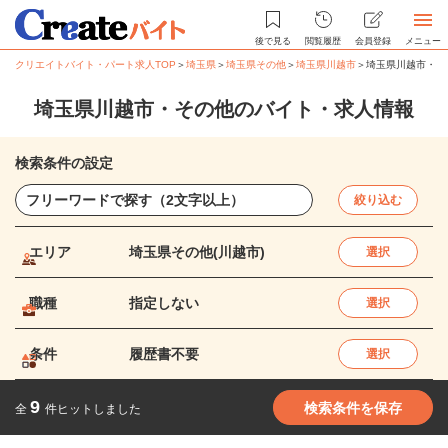
後で見る
閲覧履歴
会員登録
メニュー
クリエイトバイト・パート求人TOP
＞
埼玉県
＞
埼玉県その他
＞
埼玉県川越市
＞
埼玉県川越市・そ
埼玉県川越市・その他のバイト・求人情報
検索条件の設定
絞り込む
エリア
埼玉県その他(川越市)
選択
職種
指定しない
選択
条件
履歴書不要
選択
9
検索条件を保存
全
件ヒットしました