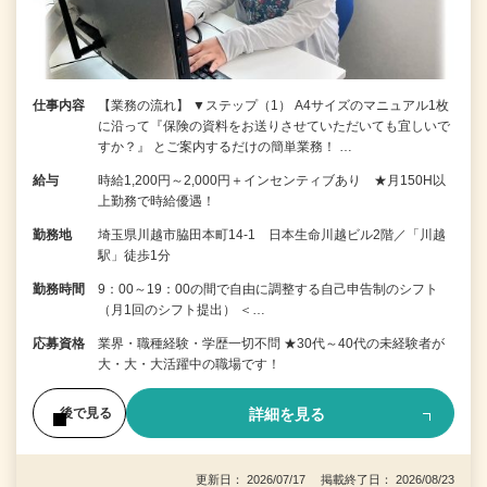
仕事内容
【業務の流れ】 ▼ステップ（1） A4サイズのマニュアル1枚
に沿って『保険の資料をお送りさせていただいても宜しいで
すか？』 とご案内するだけの簡単業務！ …
給与
時給1,200円～2,000円＋インセンティブあり ★月150H以
上勤務で時給優遇！
勤務地
埼玉県川越市脇田本町14-1 日本生命川越ビル2階／「川越
駅」徒歩1分
勤務時間
9：00～19：00の間で自由に調整する自己申告制のシフト
（月1回のシフト提出） ＜…
応募資格
業界・職種経験・学歴一切不問 ★30代～40代の未経験者が
大・大・大活躍中の職場です！
詳細を見る
後で見る
更新日： 2026/07/17 掲載終了日： 2026/08/23