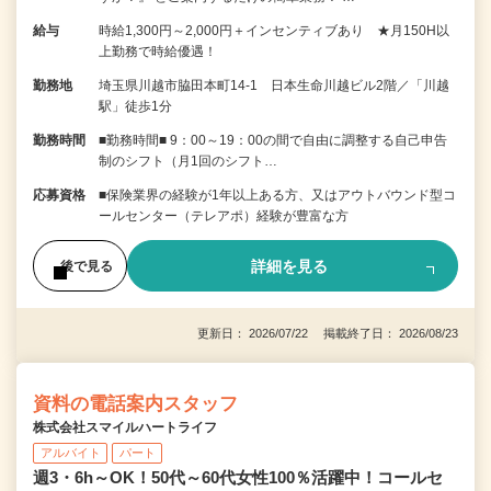
給与
時給1,300円～2,000円＋インセンティブあり ★月150H以
上勤務で時給優遇！
勤務地
埼玉県川越市脇田本町14-1 日本生命川越ビル2階／「川越
駅」徒歩1分
勤務時間
■勤務時間■ 9：00～19：00の間で自由に調整する自己申告
制のシフト（月1回のシフト…
応募資格
■保険業界の経験が1年以上ある方、又はアウトバウンド型コ
ールセンター（テレアポ）経験が豊富な方
詳細を見る
後で見る
更新日： 2026/07/22 掲載終了日： 2026/08/23
資料の電話案内スタッフ
株式会社スマイルハートライフ
アルバイト
パート
週3・6h～OK！50代～60代女性100％活躍中！コールセ