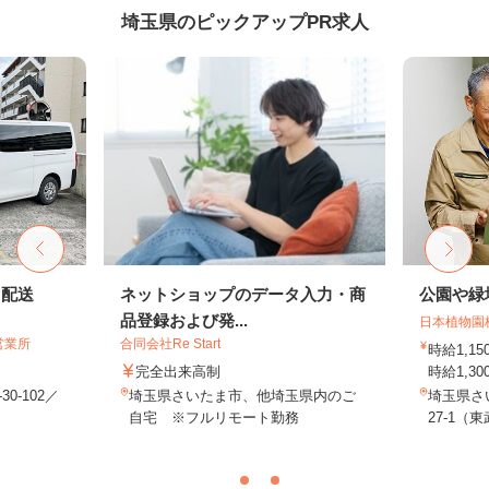
埼玉県のピックアップPR求人
ト配送
ネットショップのデータ入力・商
公園や緑
品登録および発...
日本植物園
営業所
合同会社Re Start
時給1,
完全出来高制
時給1,30
0-102／
埼玉県さいたま市、他埼玉県内のご
埼玉県さ
自宅 ※フルリモート勤務
27-1（