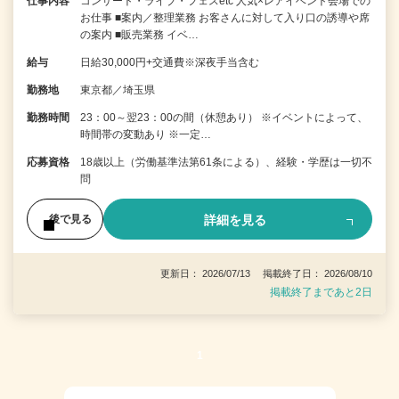
仕事内容
コンサート・ライブ・フェスetc 人気×レアイベント会場での
お仕事 ■案内／整理業務 お客さんに対して入り口の誘導や席
の案内 ■販売業務 イベ…
給与
日給30,000円+交通費※深夜手当含む
勤務地
東京都／埼玉県
勤務時間
23：00～翌23：00の間（休憩あり） ※イベントによって、
時間帯の変動あり ※一定…
応募資格
18歳以上（労働基準法第61条による）、経験・学歴は一切不
問
詳細を見る
後で見る
更新日： 2026/07/13 掲載終了日： 2026/08/10
掲載終了まであと2日
1