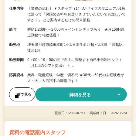
仕事内容
【業務の流れ】 ▼ステップ（1） A4サイズのマニュアル1枚
に沿って『保険の資料をお送りさせていただいても宜しいで
すか？』 とご案内するだけの簡単業務！ …
給与
時給1,200円～2,000円＋インセンティブあり ★月150H以
上勤務で時給優遇！
勤務地
埼玉県川越市脇田本町14-1/日本生命川越ビル2階 「川越駅」
徒歩1分
勤務時間
9：00～19：00の間で自由に調整する自己申告制のシフト
（月1回のシフト提出） ＜…
応募資格
業界・職種経験・学歴一切不問 ★30代～50代の未経験者が
大・大・大活躍中の職場です！
詳細を見る
後で見る
更新日： 2026/07/17 掲載終了日： 2026/08/23
資料の電話案内スタッフ