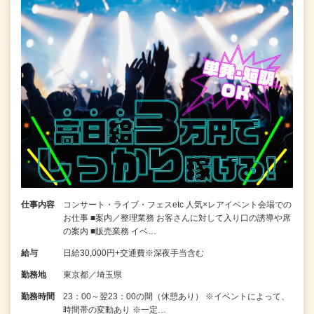
仕事内容
コンサート・ライブ・フェスetc 人気×レアイベント会場での
お仕事 ■案内／整理業務 お客さんに対して入り口の誘導や席
の案内 ■販売業務 イベ…
給与
日給30,000円+交通費※深夜手当含む
勤務地
東京都／埼玉県
勤務時間
23：00～翌23：00の間（休憩あり） ※イベントによって、
時間帯の変動あり ※一定…