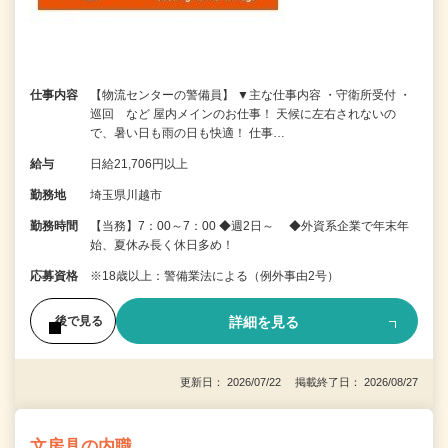
仕事内容
【物流センターの警備員】 ▼主な仕事内容 ・守衛所受付 ・
巡回 など 屋内メインのお仕事！ 天候に左右されないの
で、暑い日も雨の日も快適！ 仕事…
給与
日給21,706円以上
勤務地
埼玉県川越市
勤務時間
【当務】7：00～7：00 ◆週2日～ ◆外資系企業で年末年
始、夏休み長く休日多め！
応募資格
※18歳以上：警備業法による（例外事由2号）
詳細を見る
後で見る
更新日： 2026/07/22 掲載終了日： 2026/08/27
文房具の内職