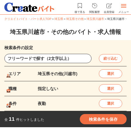
後で見る
閲覧履歴
会員登録
メニュー
クリエイトバイト・パート求人TOP
＞
埼玉県
＞
埼玉県その他
＞
埼玉県川越市
＞
埼玉県川越市・そ
埼玉県川越市・その他のバイト・求人情報
検索条件の設定
絞り込む
エリア
埼玉県その他(川越市)
選択
職種
指定しない
選択
条件
夜勤
選択
11
検索条件を保存
全
件ヒットしました