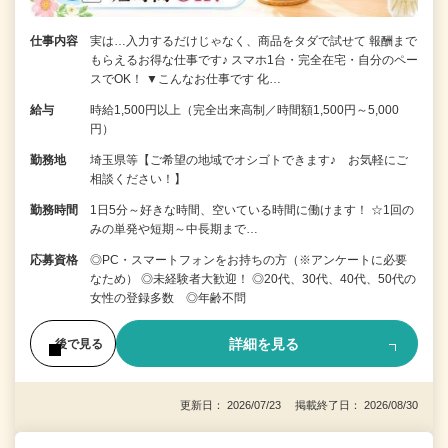
仕事内容
実は…入力するだけじゃなく、商品をタダで試せて 報酬まで
もらえるお得な仕事です♪ スマホ1台・完全在宅・自分のペー
スでOK！ ▼こんなお仕事です 化…
給与
時給1,500円以上（完全出来高制／時間額1,500円～5,000
円）
勤務地
埼玉県等【ご希望の地域でオシゴトできます♪ お気軽にご
相談ください！】
勤務時間
1日5分～好きな時間、空いている時間に働けます！ ☆1回の
みの単発や短期～中長期まで…
応募資格
◎PC・スマートフォンをお持ちの方（※アンケートに必要
なため） ◎未経験者大歓迎！ ◎20代、30代、40代、50代の
女性の登録多数 ◎年齢不問
詳細を見る
後で見る
更新日： 2026/07/23 掲載終了日： 2026/08/30