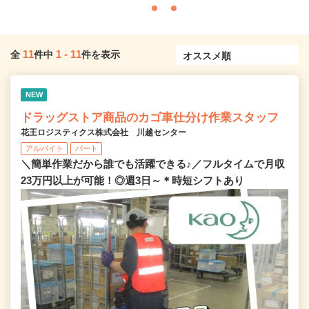
11
1
-
11
全
件中
件を表示
NEW
ドラッグストア商品のカゴ車仕分け作業スタッフ
花王ロジスティクス株式会社 川越センター
アルバイト
パート
＼簡単作業だから誰でも活躍できる♪／フルタイムで月収
23万円以上が可能！◎週3日～＊時短シフトあり