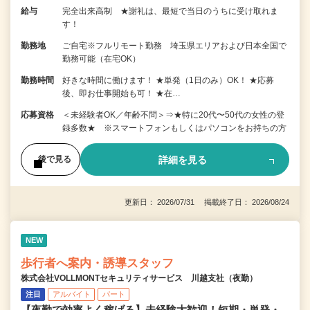
給与
完全出来高制 ★謝礼は、最短で当日のうちに受け取れま
す！
勤務地
ご自宅※フルリモート勤務 埼玉県エリアおよび日本全国で
勤務可能（在宅OK）
勤務時間
好きな時間に働けます！ ★単発（1日のみ）OK！ ★応募
後、即お仕事開始も可！ ★在…
応募資格
＜未経験者OK／年齢不問＞⇒★特に20代〜50代の女性の登
録多数★ ※スマートフォンもしくはパソコンをお持ちの方
詳細を見る
後で見る
更新日： 2026/07/31 掲載終了日： 2026/08/24
NEW
歩行者へ案内・誘導スタッフ
株式会社VOLLMONTセキュリティサービス 川越支社（夜勤）
注目
アルバイト
パート
【夜勤で効率よく稼げる】未経験大歓迎！短期・単発・