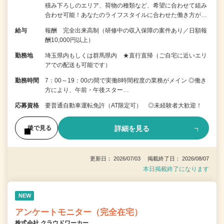
積み下ろしのエリア、荷物の種類など、希望に合わせて組み
合わせ可能！あなたのライフスタイルに合わせた働き方が…
給与
報酬 完全出来高制（研修中の収入保障の案件あり／日額報
酬10,000円以上）
勤務地
埼玉県内もしくは群馬県内 ★直行直帰（ご自宅に近いエリ
アでの配送も可能です）
勤務時間
7：00～19：00の間で実働8時間程度の業務がメイン ◎働き
方により、午前・午後スター…
応募資格
要普通自動車運転免許（AT限定可） ◎未経験者大歓迎！
詳細を見る
後で見る
更新日： 2026/07/03 掲載終了日： 2026/08/07
本日掲載終了になります
NEW
アンケートモニター（完全在宅）
株式会社 クラウドワーカー