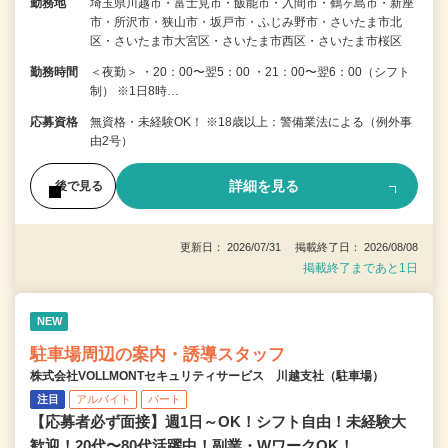
勤務地
埼玉県川越市・富士見市・飯能市・入間市・鶴ヶ島市・新座
市・所沢市・狭山市・坂戸市・ふじみ野市・さいたま市北
区・さいたま市大宮区・さいたま市西区・さいたま市桜区
勤務時間
＜夜勤＞ ・20：00〜翌5：00 ・21：00〜翌6：00（シフト
制） ※1日8時…
応募資格
無資格・未経験OK！ ※18歳以上：警備業法による（例外事
由2号）
詳細を見る
後で見る
更新日： 2026/07/31 掲載終了日： 2026/08/08
掲載終了まであと1日
NEW
駐車場周辺の案内・誘導スタッフ
株式会社VOLLMONTセキュリティサービス 川越支社（駐車場）
注目
アルバイト
パート
【応募者必ず面接】週1日～OK！シフト自由！未経験大
歓迎！20代〜80代活躍中！副業・WワークOK！