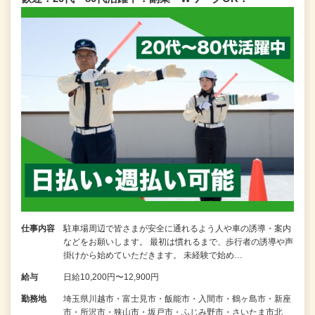
仕事内容
駐車場周辺で皆さまが安全に通れるよう人や車の誘導・案内
などをお願いします。 最初は慣れるまで、歩行者の誘導や声
掛けから始めていただきます。 未経験で始め…
給与
日給10,200円〜12,900円
勤務地
埼玉県川越市・富士見市・飯能市・入間市・鶴ヶ島市・新座
市・所沢市・狭山市・坂戸市・ふじみ野市・さいたま市北