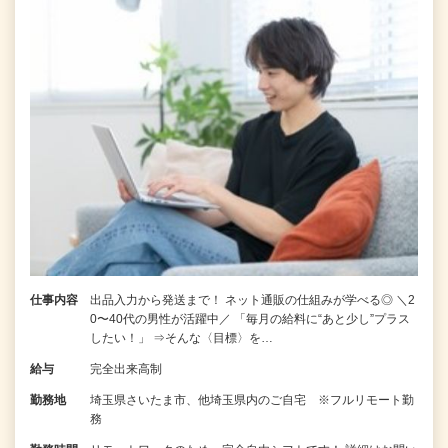
仕事内容
出品入力から発送まで！ ネット通販の仕組みが学べる◎ ＼2
0〜40代の男性が活躍中／ 「毎月の給料に“あと少し”プラス
したい！」 ⇒そんな〈目標〉を…
給与
完全出来高制
勤務地
埼玉県さいたま市、他埼玉県内のご自宅 ※フルリモート勤
務