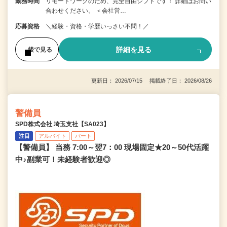
勤務時間
リモートワークのため、完全自由シフトです！ 詳細はお問い
合わせください。 ＜会社営…
応募資格
＼経験・資格・学歴いっさい不問！／
詳細を見る
後で見る
更新日： 2026/07/15 掲載終了日： 2026/08/26
警備員
SPD株式会社 埼玉支社【SA023】
注目
アルバイト
パート
【警備員】 当務 7:00～翌7：00 現場固定★20～50代活躍
中♪副業可！未経験者歓迎◎