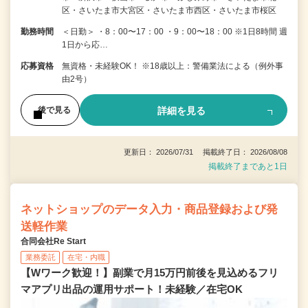
区・さいたま市大宮区・さいたま市西区・さいたま市桜区
勤務時間
＜日勤＞ ・8：00〜17：00 ・9：00〜18：00 ※1日8時間 週
1日から応…
応募資格
無資格・未経験OK！ ※18歳以上：警備業法による（例外事
由2号）
詳細を見る
後で見る
更新日： 2026/07/31 掲載終了日： 2026/08/08
掲載終了まであと1日
ネットショップのデータ入力・商品登録および発
送軽作業
合同会社Re Start
業務委託
在宅・内職
【Wワーク歓迎！】副業で月15万円前後を見込めるフリ
マアプリ出品の運用サポート！未経験／在宅OK