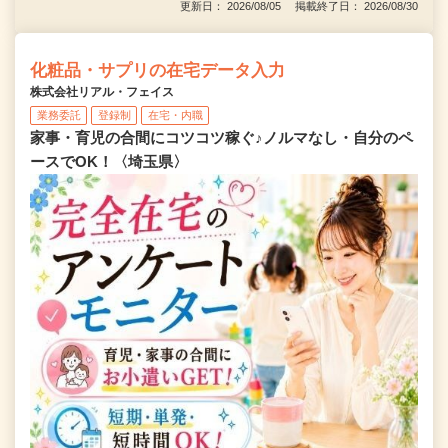
更新日： 2026/08/05 掲載終了日： 2026/08/30
化粧品・サプリの在宅データ入力
株式会社リアル・フェイス
業務委託
登録制
在宅・内職
家事・育児の合間にコツコツ稼ぐ♪ノルマなし・自分のペ
ースでOK！〈埼玉県〉