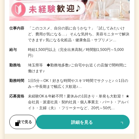
仕事内容
「このコスメ、自分の肌に合うかな？」「試してみたいけ
ど、費用が気になる…」 そんな気持ち、美容モニターで解決
できます♪ 気になる化粧品・健康食品・サプリメン…
給与
時給1,500円以上（完全出来高制／時間額1,500円～5,000
円）
勤務地
埼玉県等 ◆勤務地多数♪ご自宅やお近くの店舗で間時間に
働けます♪
勤務時間
1日5分～OK！好きな時間やスキマ時間でサクッと♪ ☆1日の
み～中長期まで幅広く大歓迎♪…
応募資格
未経験OK＆年齢不問！夏休みの1回きり・単発も大歓迎！ ★
会社員・派遣社員・契約社員・個人事業主・パート・アルバ
イト・主婦（夫）・フリーターなど、20代～50代…
詳細を見る
後で見る