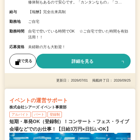
修体制もあるので安心です。「カンタンなもの」「コ…
給与
【報酬】完全出来高制
勤務地
ご自宅
勤務時間
自宅で空いている時間でOK ☆ご自宅で空いた時間を有効
活用！！
応募資格
未経験の方も大歓迎！
詳細を見る
後で見る
更新日： 2026/07/01 掲載終了日： 2026/09/25
イベントの運営サポート
株式会社シアーズ イベント事業部
アルバイト
パート
登録制
短期・単発OK（登録制）！コンサート・フェス・ライブ
会場などでのお仕事！【日給3万円×日払いOK】