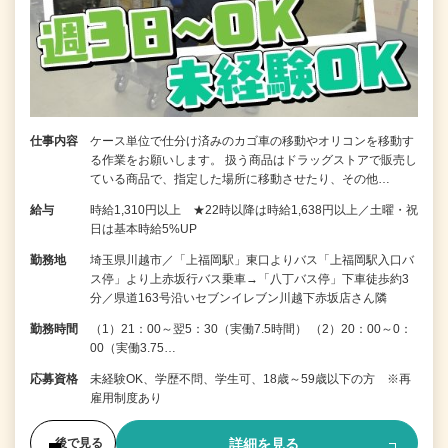
仕事内容
ケース単位で仕分け済みのカゴ車の移動やオリコンを移動す
る作業をお願いします。 扱う商品はドラッグストアで販売し
ている商品で、指定した場所に移動させたり、その他…
給与
時給1,310円以上 ★22時以降は時給1,638円以上／土曜・祝
日は基本時給5%UP
勤務地
埼玉県川越市／「上福岡駅」東口よりバス「上福岡駅入口バ
ス停」より上赤坂行バス乗車→「八丁バス停」下車徒歩約3
分／県道163号沿いセブンイレブン川越下赤坂店さん隣
勤務時間
（1）21：00～翌5：30（実働7.5時間） （2）20：00～0：
00（実働3.75…
応募資格
未経験OK、学歴不問、学生可、18歳～59歳以下の方 ※再
雇用制度あり
詳細を見る
後で見る