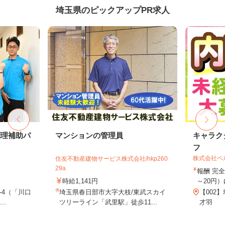
埼玉県のピックアップPR求人
調理補助パ
マンションの管理員
キャラク
フ
株式会社ベ
住友不動産建物サービス株式会社/hkp260
29a
報酬 完全
時給1,141円
～20円）
-4（「川口
埼玉県春日部市大字大枝/東武スカイ
【002
..
ツリーライン「武里駅」徒歩11...
才羽