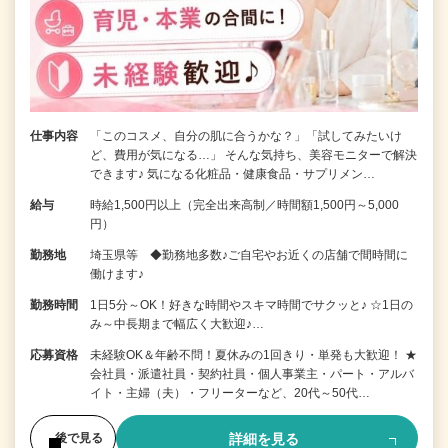
仕事内容
「このコスメ、自分の肌に合うかな？」「試してみたいけ
ど、費用が気になる…」 そんな気持ち、美容モニターで解決
できます♪ 気になる化粧品・健康食品・サプリメン…
給与
時給1,500円以上（完全出来高制／時間額1,500円～5,000
円）
勤務地
埼玉県等 ◆勤務地多数♪ご自宅やお近くの店舗で間時間に
働けます♪
勤務時間
1日5分～OK！好きな時間やスキマ時間でサクッと♪ ☆1日の
み～中長期まで幅広く大歓迎♪…
応募資格
未経験OK＆年齢不問！夏休みの1回きり・単発も大歓迎！ ★
会社員・派遣社員・契約社員・個人事業主・パート・アルバ
イト・主婦（夫）・フリーターなど、20代～50代…
詳細を見る
後で見る