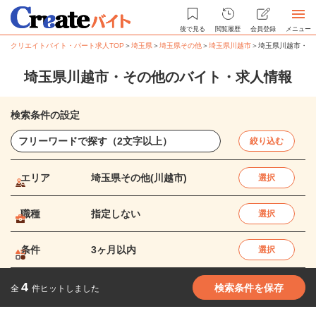
後で見る
閲覧履歴
会員登録
メニュー
クリエイトバイト・パート求人TOP
＞
埼玉県
＞
埼玉県その他
＞
埼玉県川越市
＞
埼玉県川越市・そ
埼玉県川越市・その他のバイト・求人情報
検索条件の設定
絞り込む
エリア
埼玉県その他(川越市)
選択
職種
指定しない
選択
条件
3ヶ月以内
選択
4
検索条件を保存
全
件ヒットしました