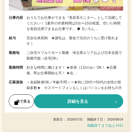
仕事内容
おうちでお仕事ができる『美容系モニター』として活躍して
ください！ 1案件の作業時間は5分〜10分程度。空いた時間
を有効活用できるお仕事です。 ◆【いろん…
給与
完全出来高制 ★謝礼は、最短で当日のうちに受け取れま
す！
勤務地
ご自宅※フルリモート勤務 埼玉県エリアおよび日本全国で
勤務可能（在宅OK）
勤務時間
好きな時間に働けます！ ★単発（1日のみ）OK！ ★応募
後、即お仕事開始も可！ ★在…
応募資格
＜未経験者OK／年齢不問＞⇒★特に20代〜50代の女性の登
録多数★ ※スマートフォンもしくはパソコンをお持ちの方
詳細を見る
後で見る
更新日： 2026/07/31 掲載終了日： 2026/08/24
掲載終了まであと14日