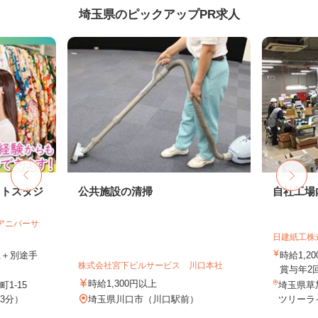
埼玉県のピックアップPR求人
ォトスタジ
公共施設の清掃
自社工場
社アニバーサ
日建紙工株
以上＋別途手
時給1,
株式会社宮下ビルサービス 川口本社
賞与年2
時給1,300円以上
1-15
埼玉県草加
3分）
埼玉県川口市（川口駅前）
ツリーライ