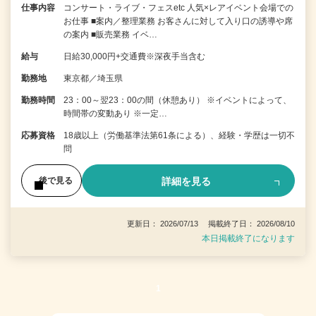
仕事内容
コンサート・ライブ・フェスetc 人気×レアイベント会場での
お仕事 ■案内／整理業務 お客さんに対して入り口の誘導や席
の案内 ■販売業務 イベ…
給与
日給30,000円+交通費※深夜手当含む
勤務地
東京都／埼玉県
勤務時間
23：00～翌23：00の間（休憩あり） ※イベントによって、
時間帯の変動あり ※一定…
応募資格
18歳以上（労働基準法第61条による）、経験・学歴は一切不
問
詳細を見る
後で見る
更新日： 2026/07/13 掲載終了日： 2026/08/10
本日掲載終了になります
1