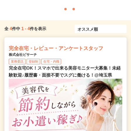
4
1
-
4
全
件中
件を表示
完全在宅・レビュー・アンケートスタッフ
株式会社ビサーチ
業務委託
登録制
在宅・内職
完全在宅OK！スマホで出来る美容モニター大募集！未経
験歓迎♪履歴書・面接不要でスグに働ける！@埼玉県