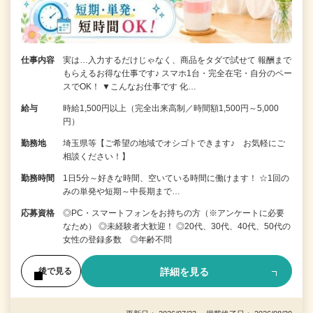
仕事内容
実は…入力するだけじゃなく、商品をタダで試せて 報酬まで
もらえるお得な仕事です♪ スマホ1台・完全在宅・自分のペー
スでOK！ ▼こんなお仕事です 化…
給与
時給1,500円以上（完全出来高制／時間額1,500円～5,000
円）
勤務地
埼玉県等【ご希望の地域でオシゴトできます♪ お気軽にご
相談ください！】
勤務時間
1日5分～好きな時間、空いている時間に働けます！ ☆1回の
みの単発や短期～中長期まで…
応募資格
◎PC・スマートフォンをお持ちの方（※アンケートに必要
なため） ◎未経験者大歓迎！ ◎20代、30代、40代、50代の
女性の登録多数 ◎年齢不問
詳細を見る
後で見る