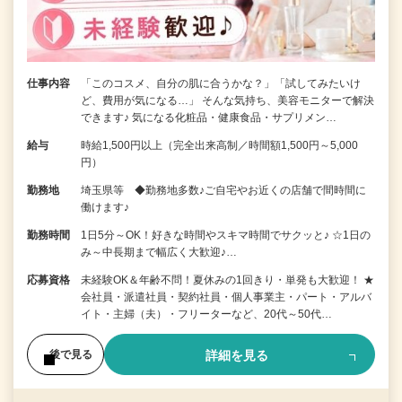
仕事内容
「このコスメ、自分の肌に合うかな？」「試してみたいけ
ど、費用が気になる…」 そんな気持ち、美容モニターで解決
できます♪ 気になる化粧品・健康食品・サプリメン…
給与
時給1,500円以上（完全出来高制／時間額1,500円～5,000
円）
勤務地
埼玉県等 ◆勤務地多数♪ご自宅やお近くの店舗で間時間に
働けます♪
勤務時間
1日5分～OK！好きな時間やスキマ時間でサクッと♪ ☆1日の
み～中長期まで幅広く大歓迎♪…
応募資格
未経験OK＆年齢不問！夏休みの1回きり・単発も大歓迎！ ★
会社員・派遣社員・契約社員・個人事業主・パート・アルバ
イト・主婦（夫）・フリーターなど、20代～50代…
詳細を見る
後で見る