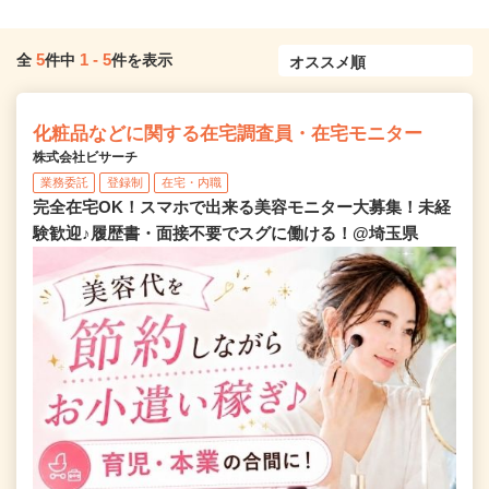
5
1
-
5
全
件中
件を表示
化粧品などに関する在宅調査員・在宅モニター
株式会社ビサーチ
業務委託
登録制
在宅・内職
完全在宅OK！スマホで出来る美容モニター大募集！未経
験歓迎♪履歴書・面接不要でスグに働ける！@埼玉県