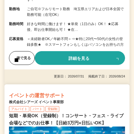
勤務地
ご自宅※フルリモート勤務 埼玉県エリアおよび日本全国で
勤務可能（在宅OK）
勤務時間
好きな時間に働けます！ ★単発（1日のみ）OK！ ★応募
後、即お仕事開始も可！ ★在…
応募資格
＜未経験者OK／年齢不問＞⇒★特に20代〜50代の女性の登
録多数★ ※スマートフォンもしくはパソコンをお持ちの方
詳細を見る
後で見る
更新日： 2026/07/31 掲載終了日： 2026/08/24
イベントの運営サポート
株式会社シアーズ イベント事業部
アルバイト
パート
登録制
短期・単発OK（登録制）！コンサート・フェス・ライブ
会場などでのお仕事！【日給3万円×日払いOK】