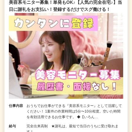
美容系モニター募集！単発もOK♪【人気の完全在宅♪】当
日に謝礼をお支払い！登録するだけでスグ働ける！
仕事内容
おうちでお仕事ができる『美容系モニター』として活躍して
ください！ 1案件の作業時間は5分〜10分程度。空いた時間
を有効活用できるお仕事です。 ◆【いろん…
給与
完全出来高制 ★謝礼は、最短で当日のうちに受け取れま
す！