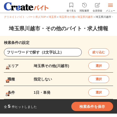
後で見る
閲覧履歴
会員登録
メニュー
クリエイトバイト・パート求人TOP
＞
埼玉県
＞
埼玉県その他
＞
埼玉県川越市
＞
埼玉県川越市・そ
埼玉県川越市・その他のバイト・求人情報
検索条件の設定
絞り込む
エリア
埼玉県その他(川越市)
選択
職種
指定しない
選択
条件
1日・単発
選択
5
検索条件を保存
全
件ヒットしました