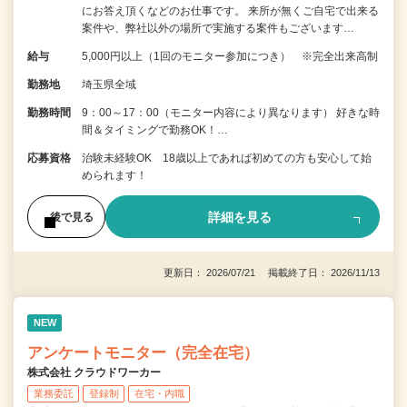
にお答え頂くなどのお仕事です。 来所が無くご自宅で出来る
案件や、弊社以外の場所で実施する案件もございます…
給与
5,000円以上（1回のモニター参加につき） ※完全出来高制
勤務地
埼玉県全域
勤務時間
9：00～17：00（モニター内容により異なります） 好きな時
間＆タイミングで勤務OK！…
応募資格
治験未経験OK 18歳以上であれば初めての方も安心して始
められます！
詳細を見る
後で見る
更新日： 2026/07/21 掲載終了日： 2026/11/13
NEW
アンケートモニター（完全在宅）
株式会社 クラウドワーカー
業務委託
登録制
在宅・内職