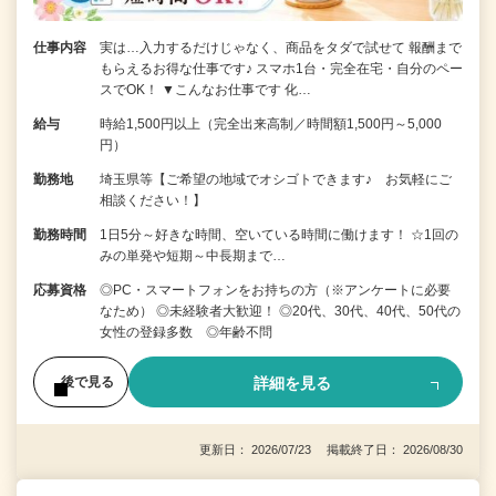
仕事内容
実は…入力するだけじゃなく、商品をタダで試せて 報酬まで
もらえるお得な仕事です♪ スマホ1台・完全在宅・自分のペー
スでOK！ ▼こんなお仕事です 化…
給与
時給1,500円以上（完全出来高制／時間額1,500円～5,000
円）
勤務地
埼玉県等【ご希望の地域でオシゴトできます♪ お気軽にご
相談ください！】
勤務時間
1日5分～好きな時間、空いている時間に働けます！ ☆1回の
みの単発や短期～中長期まで…
応募資格
◎PC・スマートフォンをお持ちの方（※アンケートに必要
なため） ◎未経験者大歓迎！ ◎20代、30代、40代、50代の
女性の登録多数 ◎年齢不問
詳細を見る
後で見る
更新日： 2026/07/23 掲載終了日： 2026/08/30