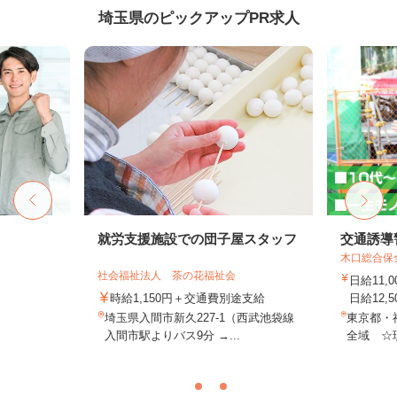
埼玉県のピックアップPR求人
就労支援施設での団子屋スタッフ
交通誘導
木口総合保
社会福祉法人 茶の花福祉会
日給11,
時給1,150円＋交通費別途支給
日給12,5
埼玉県入間市新久227-1（西武池袋線
東京都・
入間市駅よりバス9分 →...
全域 ☆