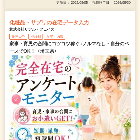
更新日： 2026/08/05 掲載終了日： 2026/08/30
化粧品・サプリの在宅データ入力
株式会社リアル・フェイス
業務委託
登録制
在宅・内職
家事・育児の合間にコツコツ稼ぐ♪ノルマなし・自分のペ
ースでOK！〈埼玉県〉