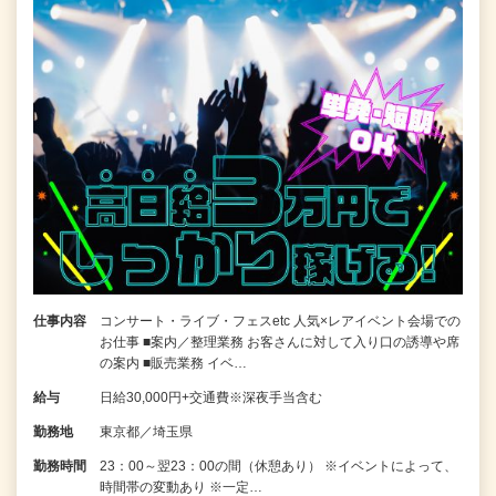
仕事内容
コンサート・ライブ・フェスetc 人気×レアイベント会場での
お仕事 ■案内／整理業務 お客さんに対して入り口の誘導や席
の案内 ■販売業務 イベ…
給与
日給30,000円+交通費※深夜手当含む
勤務地
東京都／埼玉県
勤務時間
23：00～翌23：00の間（休憩あり） ※イベントによって、
時間帯の変動あり ※一定…