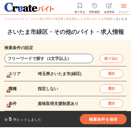
後で見る
閲覧履歴
会員登録
メニュー
クリエイトバイト・パート求人TOP
＞
埼玉県
＞
埼玉県さいたま市
＞
さいたま市緑区
＞
さいたま市
さいたま市緑区・その他のバイト・求人情報
検索条件の設定
絞り込む
エリア
埼玉県さいたま市(緑区)
選択
職種
指定しない
選択
条件
資格取得支援制度あり
選択
5
検索条件を保存
全
件ヒットしました