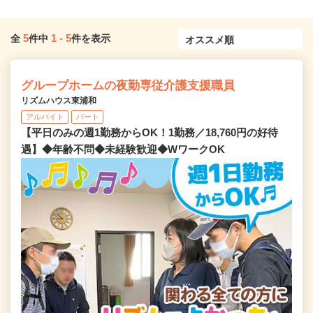
5
1
-
5
全
件中
件を表示
グループホームの夜勤専従介護支援職員
リズムハウス東浦和
アルバイト
パート
【平日のみの週1勤務からOK！1勤務／18,760円の好待
遇】◆年齢不問◆未経験歓迎◆WワークOK