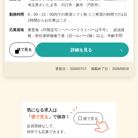
埼玉県さいたま市・川口市・蕨市・戸田市）
勤務時間
8：00～21：00内での希望シフト制 ☆ご希望の時間での1日
1時間からお仕事はござ…
応募資格
要普免（AT限定可／ペーパードライバーは不可）、必須資
格：初任者研修修了者（旧ヘルパー2級）以上、年齢不問
詳細を見る
後で見る
更新日： 2026/07/17 掲載終了日： 2026/09/18
1
気になる求人は
「
後で見る
」で保存！
会員登録なしで、
何件でも応募できます。