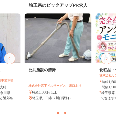
埼玉県のピックアップPR求人
員
公共施設の清掃
化粧品・
株式会社リ
圏事業本部
時給1,
株式会社宮下ビルサービス 川口本社
額支給
間額1,500
時給1,300円以上
神奈川県
埼玉県等
近郊各...
埼玉県川口市（川口駅前）
できます♪