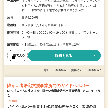
仕事内容
【ショッピングモールの駐車場誘導】 ショッピングセンター
を利用するお客様が安心できるよう誘導をお願いいたしま
す！ ・車両の誘導 来場するお客様の車を安全に…
給与
日給9,200円
勤務地
埼玉県さいたま市緑区美園5丁目50-1
勤務時間
9：00〜18：00 10：00〜19：00 ※曜日により異なる ◆シ
フト制 …
応募資格
※18歳以上：警備業法による（例外事由2号）
詳細を見る
後で見る
更新日： 2026/07/21 掲載終了日： 2026/08/27
障がい者居宅支援事業所でのガイドヘルパー
NPO法人ともに生きる会 障がい者指定居宅支援事業所 さんごじゅう
ご
登録制
ガイドヘルパー募集！1回1時間勤務からOK！希望の時