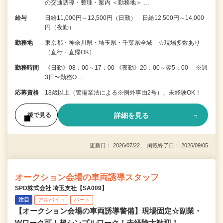
の交通誘導・整理・案内 ＜勤務地＞ …
給与
日給11,000円～12,500円（日勤） 日給12,500円～14,000
円（夜勤）
勤務地
東京都・神奈川県・埼玉県・千葉県全域 ☆現場多数あり
（直行・直帰OK）
勤務時間
《日勤》08：00～17：00 《夜勤》20：00～翌5：00 ※週
3日〜勤務O…
応募資格
18歳以上（警備業法による※例外事由2号）、未経験OK！
詳細を見る
後で見る
更新日： 2026/07/22 掲載終了日： 2026/09/05
オークション会場の車両誘導スタッフ
SPD株式会社 埼玉支社【SA009】
注目
アルバイト
パート
【オークション会場の車両誘導警備】現場固定☆副業・
Wワーク可！超シンプルワーク！未経験大歓迎！