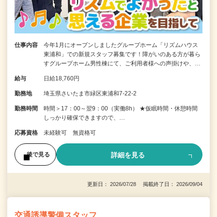
仕事内容
今年1月にオープンしましたグループホーム「リズムハウス
東浦和」での新規スタッフ募集です！障がいのある方が暮ら
すグループホーム男性棟にて、ご利用者様への声掛けや、…
給与
日給18,760円
勤務地
埼玉県さいたま市緑区東浦和7-22-2
勤務時間
時間＞17：00～翌9：00（実働8h） ★仮眠時間・休憩時間
しっかり確保できますので、…
応募資格
未経験可 無資格可
詳細を見る
後で見る
更新日： 2026/07/28 掲載終了日： 2026/09/04
交通誘導警備スタッフ