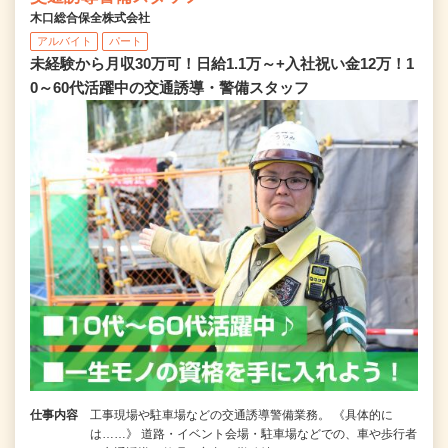
木口総合保全株式会社
アルバイト
パート
未経験から月収30万可！日給1.1万～+入社祝い金12万！1
0～60代活躍中の交通誘導・警備スタッフ
仕事内容
工事現場や駐車場などの交通誘導警備業務。 《具体的に
は……》 道路・イベント会場・駐車場などでの、車や歩行者