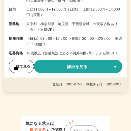
の交通誘導・整理・案内 ＜勤務地＞ …
給与
日給11,000円～12,500円（日勤） 日給12,500円～14,000
円（夜勤）
勤務地
東京都・神奈川県・埼玉県・千葉県全域 ☆現場多数あり
（直行・直帰OK）
勤務時間
《日勤》08：00～17：00 《夜勤》20：00～翌5：00 ※週
3日〜勤務O…
応募資格
18歳以上（警備業法による※例外事由2号）、未経験OK！
詳細を見る
後で見る
更新日： 2026/07/22 掲載終了日： 2026/09/05
1
気になる求人は
「
後で見る
」で保存！