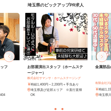
埼玉県のピックアップPR求人
タッフ
お部屋演出スタッフ（ホームステ
金属部品
ージャー）
株式会社サマンサ・ホームステージング
有限会社川
時給1,400円～2,200円＋手当あり
時給1,1
埼玉県及び近郊エリア ※直行直帰
04
OK
埼玉県川