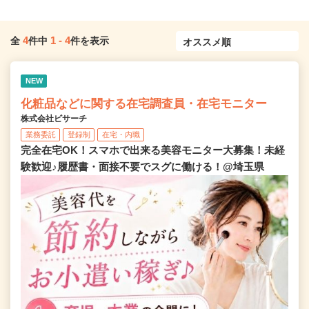
4
1
-
4
全
件中
件を表示
NEW
化粧品などに関する在宅調査員・在宅モニター
株式会社ビサーチ
業務委託
登録制
在宅・内職
完全在宅OK！スマホで出来る美容モニター大募集！未経
験歓迎♪履歴書・面接不要でスグに働ける！@埼玉県