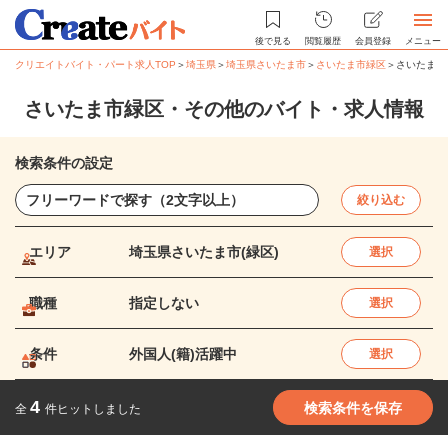
後で見る
閲覧履歴
会員登録
メニュー
クリエイトバイト・パート求人TOP
＞
埼玉県
＞
埼玉県さいたま市
＞
さいたま市緑区
＞
さいたま市
さいたま市緑区・その他のバイト・求人情報
検索条件の設定
絞り込む
エリア
埼玉県さいたま市(緑区)
選択
職種
指定しない
選択
条件
外国人(籍)活躍中
選択
4
検索条件を保存
全
件ヒットしました