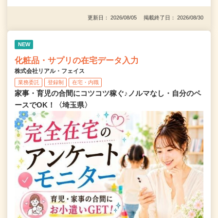
更新日： 2026/08/05 掲載終了日： 2026/08/30
NEW
化粧品・サプリの在宅データ入力
株式会社リアル・フェイス
業務委託
登録制
在宅・内職
家事・育児の合間にコツコツ稼ぐ♪ノルマなし・自分のペ
ースでOK！〈埼玉県〉