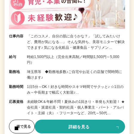
仕事内容
「このコスメ、自分の肌に合うかな？」「試してみたいけ
ど、費用が気になる…」 そんな気持ち、美容モニターで解決
できます♪ 気になる化粧品・健康食品・サプリメン…
給与
時給1,500円以上（完全出来高制／時間額1,500円～5,000
円）
勤務地
埼玉県等 ◆勤務地多数♪ご自宅やお近くの店舗で間時間に
働けます♪
勤務時間
1日5分～OK！好きな時間やスキマ時間でサクッと♪ ☆1日の
み～中長期まで幅広く大歓迎♪…
応募資格
未経験OK＆年齢不問！夏休みの1回きり・単発も大歓迎！ ★
会社員・派遣社員・契約社員・個人事業主・パート・アルバ
イト・主婦（夫）・フリーターなど、20代～50代…
詳細を見る
後で見る