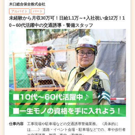
木口総合保全株式会社
アルバイト
パート
未経験から月収30万可！日給1.1万～+入社祝い金12万！1
0～60代活躍中の交通誘導・警備スタッフ
仕事内容
工事現場や駐車場などの交通誘導警備業務。 《具体的に
は……》 道路・イベント会場・駐車場などでの、車や歩行者