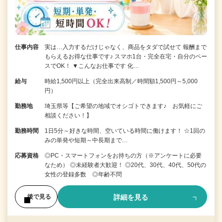
仕事内容
実は…入力するだけじゃなく、商品をタダで試せて 報酬まで
もらえるお得な仕事です♪ スマホ1台・完全在宅・自分のペー
スでOK！ ▼こんなお仕事です 化…
給与
時給1,500円以上（完全出来高制／時間額1,500円～5,000
円）
勤務地
埼玉県等【ご希望の地域でオシゴトできます♪ お気軽にご
相談ください！】
勤務時間
1日5分～好きな時間、空いている時間に働けます！ ☆1回の
みの単発や短期～中長期まで…
応募資格
◎PC・スマートフォンをお持ちの方（※アンケートに必要
なため） ◎未経験者大歓迎！ ◎20代、30代、40代、50代の
女性の登録多数 ◎年齢不問
詳細を見る
後で見る