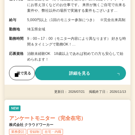
にお答え頂くなどのお仕事です。 来所が無くご自宅で出来る
案件や、弊社以外の場所で実施する案件もございます…
給与
5,000円以上（1回のモニター参加につき） ※完全出来高制
勤務地
埼玉県全域
勤務時間
9：00～17：00（モニター内容により異なります） 好きな時
間＆タイミングで勤務OK！…
応募資格
治験未経験OK 18歳以上であれば初めての方も安心して始
められます！
詳細を見る
後で見る
更新日： 2026/07/21 掲載終了日： 2026/11/13
NEW
アンケートモニター（完全在宅）
株式会社 クラウドワーカー
業務委託
登録制
在宅・内職