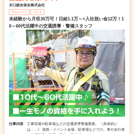
木口総合保全株式会社
アルバイト
パート
未経験から月収30万可！日給1.1万～+入社祝い金12万！1
0～60代活躍中の交通誘導・警備スタッフ
仕事内容
工事現場や駐車場などの交通誘導警備業務。 《具体的に
は……》 道路・イベント会場・駐車場などでの、車や歩行者