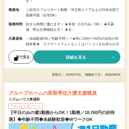
す！
勤務地
ご自宅※フルリモート勤務 埼玉県エリアおよび日本全国で
勤務可能（在宅OK）
勤務時間
好きな時間に働けます！ ★単発（1日のみ）OK！ ★応募
後、即お仕事開始も可！ ★在…
応募資格
＜未経験者OK／年齢不問＞⇒★特に20代〜50代の女性の登
録多数★ ※スマートフォンもしくはパソコンをお持ちの方
詳細を見る
後で見る
更新日： 2026/07/31 掲載終了日： 2026/08/24
グループホームの夜勤専従介護支援職員
リズムハウス東浦和
アルバイト
パート
【平日のみの週1勤務からOK！1勤務／18,760円の好待
遇】◆年齢不問◆未経験歓迎◆WワークOK