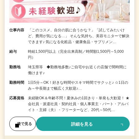
仕事内容
「このコスメ、自分の肌に合うかな？」「試してみたいけ
ど、費用が気になる…」 そんな気持ち、美容モニターで解決
できます♪ 気になる化粧品・健康食品・サプリメン…
給与
時給1,500円以上（完全出来高制／時間額1,500円～5,000
円）
勤務地
埼玉県等 ◆勤務地多数♪ご自宅やお近くの店舗で間時間に
働けます♪
勤務時間
1日5分～OK！好きな時間やスキマ時間でサクッと♪ ☆1日の
み～中長期まで幅広く大歓迎♪…
応募資格
未経験OK＆年齢不問！夏休みの1回きり・単発も大歓迎！ ★
会社員・派遣社員・契約社員・個人事業主・パート・アルバ
イト・主婦（夫）・フリーターなど、20代～50代…
詳細を見る
後で見る