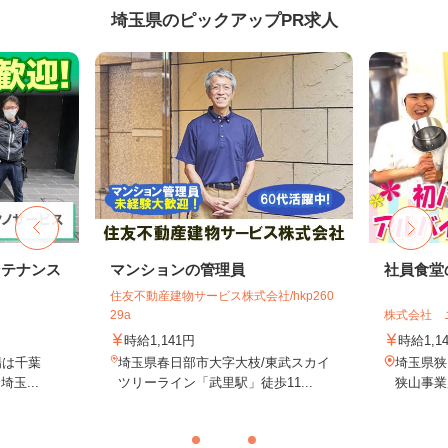
埼玉県のピックアップPR求人
ンテナンス
マンションの管理員
社員食堂
住友不動産建物サービス株式会社/hkp260
29a
株式会社 
時給1,141円
時給1,1
場は千葉
埼玉県春日部市大字大枝/東武スカイ
埼玉県狭
玉...
ツリーライン「武里駅」徒歩11...
狭山事業