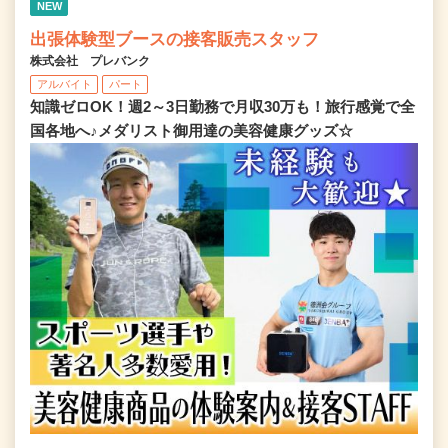
NEW
出張体験型ブースの接客販売スタッフ
株式会社 プレバンク
アルバイト
パート
知識ゼロOK！週2～3日勤務で月収30万も！旅行感覚で全
国各地へ♪メダリスト御用達の美容健康グッズ☆