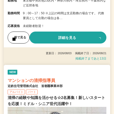
勤務地
東京都中央区他23区内・神奈川県内・埼玉県内・千葉県内な
ど近郊各地
勤務時間
9：00～17：50 ※上記の時間は支店勤務の場合です。 代務
要員として出勤の場合は各…
応募資格
未経験者歓迎！
詳細を見る
後で見る
更新日： 2026/08/03 掲載終了日： 2026/08/21
掲載終了まであと13日
NEW
マンションの清掃指導員
近鉄住宅管理株式会社 首都圏事業本部
アルバイト
パート
清掃の経験や知識を活かせる☆2名募集！新しいスタート
を応援！ミドル・シニア世代活躍中！