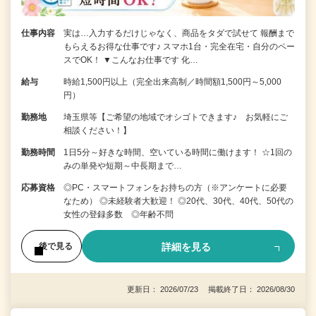
仕事内容
実は…入力するだけじゃなく、商品をタダで試せて 報酬まで
もらえるお得な仕事です♪ スマホ1台・完全在宅・自分のペー
スでOK！ ▼こんなお仕事です 化…
給与
時給1,500円以上（完全出来高制／時間額1,500円～5,000
円）
勤務地
埼玉県等【ご希望の地域でオシゴトできます♪ お気軽にご
相談ください！】
勤務時間
1日5分～好きな時間、空いている時間に働けます！ ☆1回の
みの単発や短期～中長期まで…
応募資格
◎PC・スマートフォンをお持ちの方（※アンケートに必要
なため） ◎未経験者大歓迎！ ◎20代、30代、40代、50代の
女性の登録多数 ◎年齢不問
詳細を見る
後で見る
更新日： 2026/07/23 掲載終了日： 2026/08/30