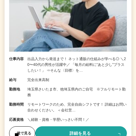
仕事内容
出品入力から発送まで！ ネット通販の仕組みが学べる◎ ＼2
0〜40代の男性が活躍中／ 「毎月の給料に“あと少し”プラス
したい！」 ⇒そんな〈目標〉を…
給与
完全出来高制
勤務地
埼玉県さいたま市、他埼玉県内のご自宅 ※フルリモート勤
務
勤務時間
リモートワークのため、完全自由シフトです！ 詳細はお問い
合わせください。 ＜会社営…
応募資格
＼経験・資格・学歴いっさい不問！／
詳細を見る
後で見る