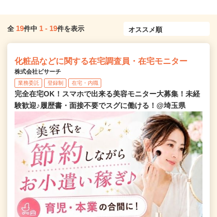
19
1
-
19
全
件中
件を表示
化粧品などに関する在宅調査員・在宅モニター
株式会社ビサーチ
業務委託
登録制
在宅・内職
完全在宅OK！スマホで出来る美容モニター大募集！未経
験歓迎♪履歴書・面接不要でスグに働ける！@埼玉県