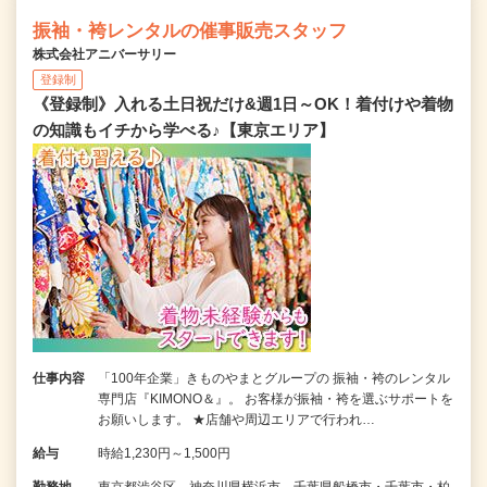
振袖・袴レンタルの催事販売スタッフ
株式会社アニバーサリー
登録制
《登録制》入れる土日祝だけ&週1日～OK！着付けや着物
の知識もイチから学べる♪【東京エリア】
仕事内容
「100年企業」きものやまとグループの 振袖・袴のレンタル
専門店『KIMONO＆』。 お客様が振袖・袴を選ぶサポートを
お願いします。 ★店舗や周辺エリアで行われ…
給与
時給1,230円～1,500円