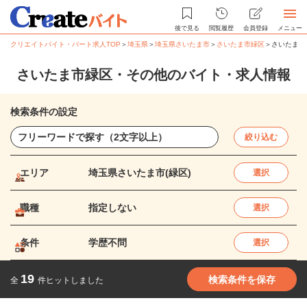
後で見る
閲覧履歴
会員登録
メニュー
クリエイトバイト・パート求人TOP
＞
埼玉県
＞
埼玉県さいたま市
＞
さいたま市緑区
＞
さいたま市
さいたま市緑区・その他のバイト・求人情報
検索条件の設定
絞り込む
エリア
埼玉県さいたま市(緑区)
選択
職種
指定しない
選択
条件
学歴不問
選択
19
検索条件を保存
全
件ヒットしました