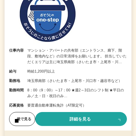
仕事内容
マンション・アパートの共有部（エントランス、廊下、階
段、敷地内など）の日常清掃をお願いします。 担当していた
だくエリアは主に埼玉県南部（さいたま市・上尾市・川…
給与
時給1,200円以上
勤務地
埼玉県南部（さいたま市・上尾市・川口市・越谷市など）
勤務時間
8：00（9：00）～17：00 ★週2～3日のシフト制 ★平日の
み／土・日・祝日のみ…
応募資格
要普通自動車運転免許（AT限定可）
詳細を見る
後で見る