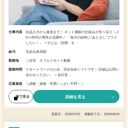
仕事内容
出品入力から発送まで！ ネット通販の仕組みが学べる◎ ＼2
0〜40代の男性が活躍中／ 「毎月の給料に“あと少し”プラス
したい！」 ⇒そんな〈目標〉を…
給与
完全出来高制
勤務地
ご自宅 ※フルリモート勤務
勤務時間
リモートワークのため、完全自由シフトです！ 詳細はお問い
合わせください。 ＜会社営…
応募資格
＼経験・資格・学歴いっさい不問！／
詳細を見る
後で見る
更新日： 2026/07/02 掲載終了日： 2026/08/26