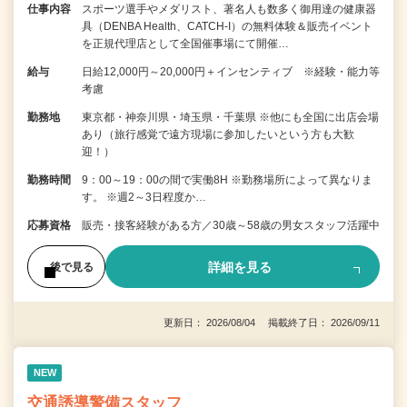
仕事内容
スポーツ選手やメダリスト、著名人も数多く御用達の健康器
具（DENBA Health、CATCH-I）の無料体験＆販売イベント
を正規代理店として全国催事場にて開催…
給与
日給12,000円～20,000円＋インセンティブ ※経験・能力等
考慮
勤務地
東京都・神奈川県・埼玉県・千葉県 ※他にも全国に出店会場
あり（旅行感覚で遠方現場に参加したいという方も大歓
迎！）
勤務時間
9：00～19：00の間で実働8H ※勤務場所によって異なりま
す。 ※週2～3日程度か…
応募資格
販売・接客経験がある方／30歳～58歳の男女スタッフ活躍中
詳細を見る
後で見る
更新日： 2026/08/04 掲載終了日： 2026/09/11
NEW
交通誘導警備スタッフ