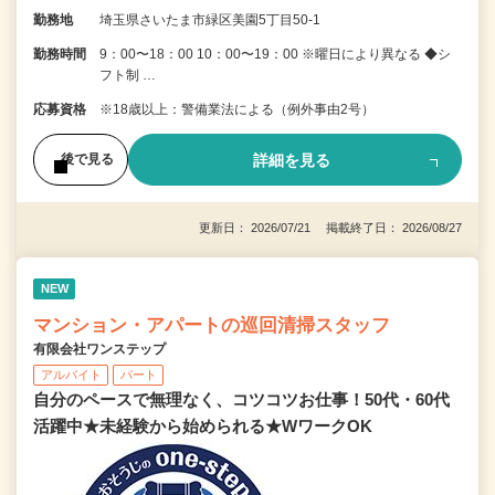
勤務地
埼玉県さいたま市緑区美園5丁目50-1
勤務時間
9：00〜18：00 10：00〜19：00 ※曜日により異なる ◆シ
フト制 …
応募資格
※18歳以上：警備業法による（例外事由2号）
詳細を見る
後で見る
更新日： 2026/07/21 掲載終了日： 2026/08/27
NEW
マンション・アパートの巡回清掃スタッフ
有限会社ワンステップ
アルバイト
パート
自分のペースで無理なく、コツコツお仕事！50代・60代
活躍中★未経験から始められる★WワークOK