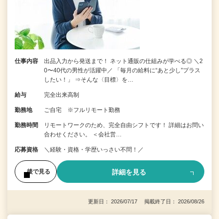
仕事内容
出品入力から発送まで！ ネット通販の仕組みが学べる◎ ＼2
0〜40代の男性が活躍中／ 「毎月の給料に“あと少し”プラス
したい！」 ⇒そんな〈目標〉を…
給与
完全出来高制
勤務地
ご自宅 ※フルリモート勤務
勤務時間
リモートワークのため、完全自由シフトです！ 詳細はお問い
合わせください。 ＜会社営…
応募資格
＼経験・資格・学歴いっさい不問！／
詳細を見る
後で見る
更新日： 2026/07/17 掲載終了日： 2026/08/26