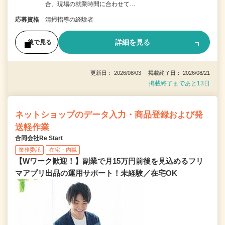
合、現場の就業時間に合わせて…
応募資格
清掃指導の経験者
詳細を見る
後で見る
更新日： 2026/08/03 掲載終了日： 2026/08/21
掲載終了まであと13日
ネットショップのデータ入力・商品登録および発
送軽作業
合同会社Re Start
業務委託
在宅・内職
【Wワーク歓迎！】副業で月15万円前後を見込めるフリ
マアプリ出品の運用サポート！未経験／在宅OK