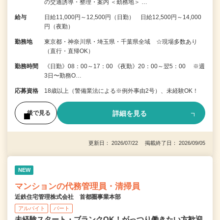
の交通誘導・整理・案内 ＜勤務地＞ …
給与
日給11,000円～12,500円（日勤） 日給12,500円～14,000
円（夜勤）
勤務地
東京都・神奈川県・埼玉県・千葉県全域 ☆現場多数あり
（直行・直帰OK）
勤務時間
《日勤》08：00～17：00 《夜勤》20：00～翌5：00 ※週
3日〜勤務O…
応募資格
18歳以上（警備業法による※例外事由2号）、未経験OK！
詳細を見る
後で見る
更新日： 2026/07/22 掲載終了日： 2026/09/05
NEW
マンションの代務管理員・清掃員
近鉄住宅管理株式会社 首都圏事業本部
アルバイト
パート
未経験スタート・ブランクOK！がっつり働きたい方歓迎