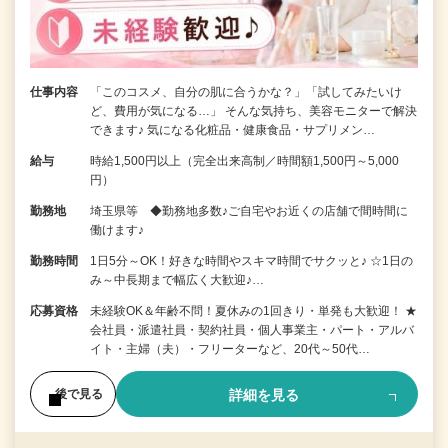
仕事内容
「このコスメ、自分の肌に合うかな？」「試してみたいけ
ど、費用が気になる…」 そんな気持ち、美容モニターで解決
できます♪ 気になる化粧品・健康食品・サプリメン…
給与
時給1,500円以上（完全出来高制／時間額1,500円～5,000
円）
勤務地
埼玉県等 ◆勤務地多数♪ご自宅やお近くの店舗で間時間に
働けます♪
勤務時間
1日5分～OK！好きな時間やスキマ時間でサクッと♪ ☆1日の
み～中長期まで幅広く大歓迎♪…
応募資格
未経験OK＆年齢不問！夏休みの1回きり・単発も大歓迎！ ★
会社員・派遣社員・契約社員・個人事業主・パート・アルバ
イト・主婦（夫）・フリーターなど、20代～50代…
詳細を見る
後で見る