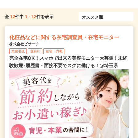
12
1
-
12
全
件中
件を表示
化粧品などに関する在宅調査員・在宅モニター
株式会社ビサーチ
業務委託
登録制
在宅・内職
完全在宅OK！スマホで出来る美容モニター大募集！未経
験歓迎♪履歴書・面接不要でスグに働ける！@埼玉県