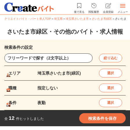
後で見る
閲覧履歴
会員登録
メニュー
クリエイトバイト・パート求人TOP
＞
埼玉県
＞
埼玉県さいたま市
＞
さいたま市緑区
＞
さいたま市
さいたま市緑区・その他のバイト・求人情報
検索条件の設定
絞り込む
エリア
埼玉県さいたま市(緑区)
選択
職種
指定しない
選択
条件
夜勤
選択
12
検索条件を保存
全
件ヒットしました