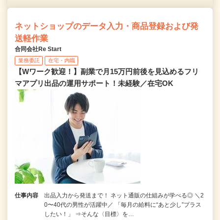
ネットショップのデータ入力・商品登録および発
送軽作業
合同会社Re Start
業務委託
在宅・内職
【Wワーク歓迎！】副業で月15万円前後を見込めるフリ
マアプリ出品の運用サポート！未経験／在宅OK
仕事内容
出品入力から発送まで！ ネット通販の仕組みが学べる◎ ＼2
0〜40代の男性が活躍中／ 「毎月の給料に“あと少し”プラス
したい！」 ⇒そんな〈目標〉を…