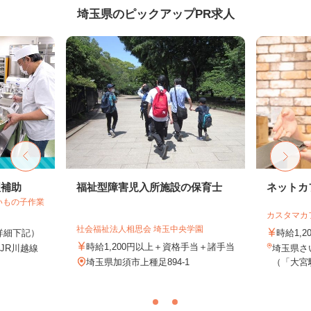
埼玉県のピックアップPR求人
理補助
福祉型障害児入所施設の保育士
ネットカ
いもの子作業
カスタマカ
社会福祉法人相思会 埼玉中央学園
（詳細下記）
時給1,2
時給1,200円以上＋資格手当＋諸手当
（JR川越線
埼玉県さい
.
埼玉県加須市上種足894-1
（「大宮駅