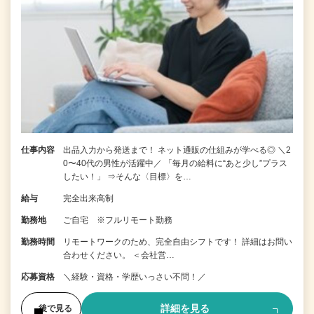
仕事内容
出品入力から発送まで！ ネット通販の仕組みが学べる◎ ＼2
0〜40代の男性が活躍中／ 「毎月の給料に“あと少し”プラス
したい！」 ⇒そんな〈目標〉を…
給与
完全出来高制
勤務地
ご自宅 ※フルリモート勤務
勤務時間
リモートワークのため、完全自由シフトです！ 詳細はお問い
合わせください。 ＜会社営…
応募資格
＼経験・資格・学歴いっさい不問！／
詳細を見る
後で見る