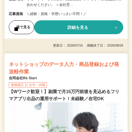
合わせください。 ＜会社営…
応募資格
＼経験・資格・学歴いっさい不問！／
詳細を見る
後で見る
更新日： 2026/07/15 掲載終了日： 2026/08/26
ネットショップのデータ入力・商品登録および発
送軽作業
合同会社Re Start
業務委託
在宅・内職
【Wワーク歓迎！】副業で月15万円前後を見込めるフリ
マアプリ出品の運用サポート！未経験／在宅OK