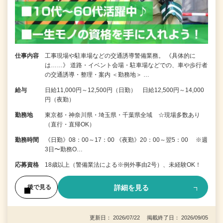
仕事内容
工事現場や駐車場などの交通誘導警備業務。 《具体的に
は……》 道路・イベント会場・駐車場などでの、車や歩行者
の交通誘導・整理・案内 ＜勤務地＞ …
給与
日給11,000円～12,500円（日勤） 日給12,500円～14,000
円（夜勤）
勤務地
東京都・神奈川県・埼玉県・千葉県全域 ☆現場多数あり
（直行・直帰OK）
勤務時間
《日勤》08：00～17：00 《夜勤》20：00～翌5：00 ※週
3日〜勤務O…
応募資格
18歳以上（警備業法による※例外事由2号）、未経験OK！
詳細を見る
後で見る
更新日： 2026/07/22 掲載終了日： 2026/09/05