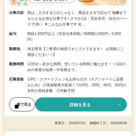
仕事内容
実は…入力するだけじゃなく、商品をタダで試せて 報酬まで
もらえるお得な仕事です♪ スマホ1台・完全在宅・自分のペー
スでOK！ ▼こんなお仕事です 化…
給与
時給1,500円以上（完全出来高制／時間額1,500円～5,000
円）
勤務地
埼玉県等【ご希望の地域でオシゴトできます♪ お気軽にご
相談ください！】
勤務時間
1日5分～好きな時間、空いている時間に働けます！ ☆1回の
みの単発や短期～中長期まで…
応募資格
◎PC・スマートフォンをお持ちの方（※アンケートに必要
なため） ◎未経験者大歓迎！ ◎20代、30代、40代、50代の
女性の登録多数 ◎年齢不問
詳細を見る
後で見る
更新日： 2026/07/23 掲載終了日： 2026/08/30