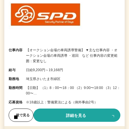
仕事内容
【オークション会場の車両誘導警備】 ▼主な仕事内容 ・オ
ークション会場の車両誘導 ・巡回 など 仕事内容の変更範
囲：変更なし
給与
日給9,200円～19,168円
勤務地
埼玉県さいたま市緑区
勤務時間
【日勤】 （1）8：00〜18：00 （2）9:00〜18:00 （3）12：
00〜…
応募資格
※18歳以上：警備業法による（例外事由2号）
詳細を見る
後で見る