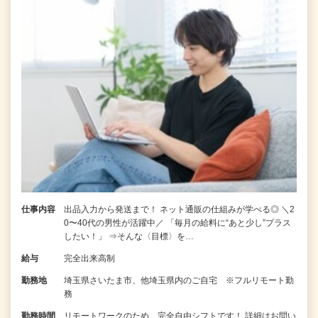
仕事内容
出品入力から発送まで！ ネット通販の仕組みが学べる◎ ＼2
0〜40代の男性が活躍中／ 「毎月の給料に“あと少し”プラス
したい！」 ⇒そんな〈目標〉を…
給与
完全出来高制
勤務地
埼玉県さいたま市、他埼玉県内のご自宅 ※フルリモート勤
務
勤務時間
リモートワークのため、完全自由シフトです！ 詳細はお問い