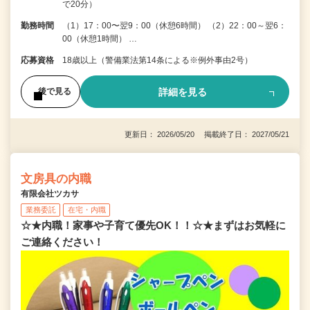
で20分）
勤務時間
（1）17：00〜翌9：00（休憩6時間） （2）22：00～翌6：
00（休憩1時間） …
応募資格
18歳以上（警備業法第14条による※例外事由2号）
詳細を見る
後で見る
更新日： 2026/05/20 掲載終了日： 2027/05/21
文房具の内職
有限会社ツカサ
業務委託
在宅・内職
☆★内職！家事や子育て優先OK！！☆★まずはお気軽に
ご連絡ください！