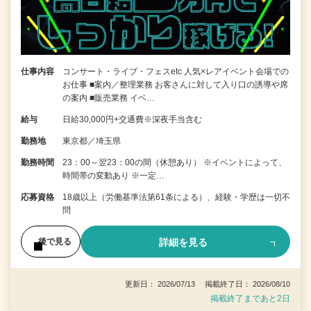
仕事内容
コンサート・ライブ・フェスetc 人気×レアイベント会場での
お仕事 ■案内／整理業務 お客さんに対して入り口の誘導や席
の案内 ■販売業務 イベ…
給与
日給30,000円+交通費※深夜手当含む
勤務地
東京都／埼玉県
勤務時間
23：00～翌23：00の間（休憩あり） ※イベントによって、
時間帯の変動あり ※一定…
応募資格
18歳以上（労働基準法第61条による）、経験・学歴は一切不
問
詳細を見る
後で見る
更新日： 2026/07/13 掲載終了日： 2026/08/10
掲載終了まであと2日