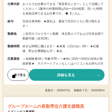
仕事内容
おうちでお仕事ができる『美容系モニター』として活躍して
ください！ 1案件の作業時間は5分〜10分程度。空いた時間
を有効活用できるお仕事です。 ◆【いろん…
給与
完全出来高制 ★謝礼は、最短で当日のうちに受け取れま
す！
勤務地
ご自宅※フルリモート勤務 埼玉県エリアおよび日本全国で
勤務可能（在宅OK）
勤務時間
好きな時間に働けます！ ★単発（1日のみ）OK！ ★応募
後、即お仕事開始も可！ ★在…
応募資格
＜未経験者OK／年齢不問＞⇒★特に20代〜50代の女性の登
録多数★ ※スマートフォンもしくはパソコンをお持ちの方
詳細を見る
後で見る
更新日： 2026/07/31 掲載終了日： 2026/08/24
グループホームの夜勤専従介護支援職員
リズムハウス東浦和