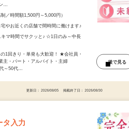
、美容モニターで解決できます♪ 気になる
メン…
制／時間額1,500円～5,000円）
自宅やお近くの店舗で間時間に働けます♪
スキマ時間でサクッと♪ ☆1日のみ～中長
みの1回きり・単発も大歓迎！ ★会社員・
事業主・パート・アルバイト・主婦
後で見
代～50代…
更新日： 2026/08/05 掲載終了日： 2026/08/30