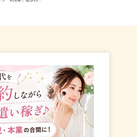
春日部市大字大枝/東武スカイ
埼玉県及び近郊エリア ※直行直帰
イン「武里駅」徒歩11...
OK