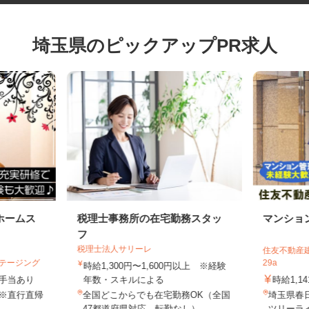
埼玉県のピックアップPR求人
ホームス
税理士事務所の在宅勤務スタッ
マンシ
フ
税理士法人サリーレ
住友不動産
ステージング
29a
時給1,300円〜1,600円以上 ※経験
円＋手当あり
年数・スキルによる
時給1,