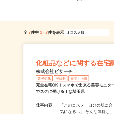
埼玉県春日部市大字大枝/東武スカイ
埼玉県及び近郊エリア
ツリーライン「武里駅」徒歩11...
OK
全
7
件中
1
-
7
件を表示
化粧品などに関する在宅
株式会社ビサーチ
業務委託
登録制
在宅・内職
完全在宅OK！スマホで出来る美容モニタ
でスグに働ける！@埼玉県
仕事内容
「このコスメ、自分の肌に