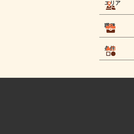
エリア
職種
条件