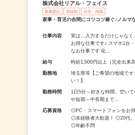
化粧品・サプリの在宅デ
株式会社リアル・フェイス
業務委託
登録制
在宅・内職
家事・育児の合間にコツコツ稼ぐ♪ノルマ
仕事内容
実は…入力するだけじゃなく
お得な仕事です♪ スマホ1台
なお仕事です 化…
給与
時給1,500円以上（完全出来高
勤務地
埼玉県等【ご希望の地域でオ
い！】
勤務時間
1日5分～好きな時間、空い
や短期～中長期まで…
応募資格
◎PC・スマートフォンをお
◎未経験者大歓迎！ ◎20代