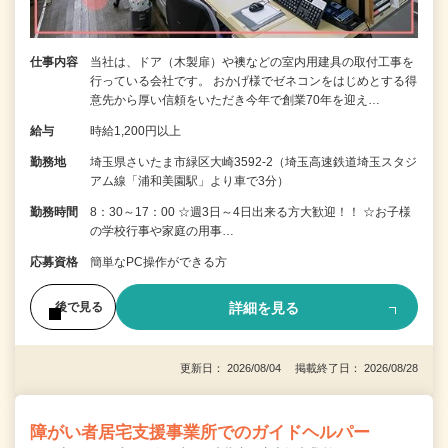
仕事内容
当社は、ドア（木製扉）や襖などの室内用建具の取付工事を
行っている会社です。 おかげ様でゼネコンをはじめとする得
意先から厚い信頼をいただき今年で創業70年を迎え…
給与
時給1,200円以上
勤務地
埼玉県さいたま市緑区大崎3592-2（埼玉高速鉄道埼玉スタジ
アム線「浦和美園駅」より車で3分）
勤務時間
8：30～17：00 ☆週3日～4日出来る方大歓迎！！ ☆お子様
の学校行事や家庭の用事…
応募資格
簡単なPC操作ができる方
詳細を見る
後で見る
更新日： 2026/08/04 掲載終了日： 2026/08/28
障がい者居宅支援事業所でのガイドヘルパー