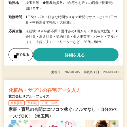
勤務地
埼玉県等 ◆勤務地多数♪ご自宅やお近くの店舗で間時間に
働けます♪
勤務時間
1日5分～OK！好きな時間やスキマ時間でサクッと♪ ☆1日の
み～中長期まで幅広く大歓迎♪…
応募資格
未経験OK＆年齢不問！夏休みの1回きり・単発も大歓迎！ ★
会社員・派遣社員・契約社員・個人事業主・パート・アルバ
イト・主婦（夫）・フリーターなど、20代～50代…
詳細を見る
後で見る
更新日： 2026/08/05 掲載終了日： 2026/08/30
化粧品・サプリの在宅データ入力
株式会社リアル・フェイス
業務委託
登録制
在宅・内職
家事・育児の合間にコツコツ稼ぐ♪ノルマなし・自分のペ
ースでOK！〈埼玉県〉