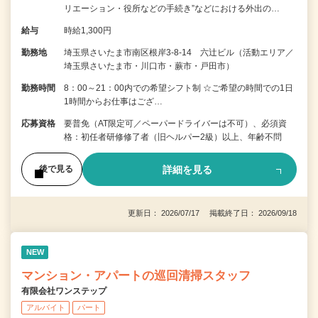
リエーション・役所などの手続き”などにおける外出の…
給与
時給1,300円
勤務地
埼玉県さいたま市南区根岸3-8-14 六辻ビル（活動エリア／
埼玉県さいたま市・川口市・蕨市・戸田市）
勤務時間
8：00～21：00内での希望シフト制 ☆ご希望の時間での1日
1時間からお仕事はござ…
応募資格
要普免（AT限定可／ペーパードライバーは不可）、必須資
格：初任者研修修了者（旧ヘルパー2級）以上、年齢不問
詳細を見る
後で見る
更新日： 2026/07/17 掲載終了日： 2026/09/18
NEW
マンション・アパートの巡回清掃スタッフ
有限会社ワンステップ
アルバイト
パート