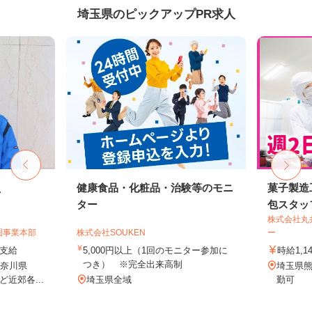
埼玉県のピックアップPR求人
員
健康食品・化粧品・治験等のモニ
菓子製造
ター
包スタッ
株式会社丸
圏事業本部
株式会社SOUKEN
ー
額支給
5,000円以上（1回のモニター参加に
時給1,1
つき） ※完全出来高制
神奈川県
埼玉県熊
近郊各...
埼玉県全域
勤可