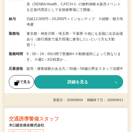
具（DENBA Health、CATCH-I）の無料体験＆販売イベント
を正規代理店として全国催事場にて開催…
給与
日給12,000円～20,000円＋インセンティブ ※経験・能力等
考慮
勤務地
東京都・神奈川県・埼玉県・千葉県 ※他にも全国に出店会場
あり（旅行感覚で遠方現場に参加したいという方も大歓
迎！）
勤務時間
9：00～19：00の間で実働8H ※勤務場所によって異なりま
す。 ※週2～3日程度か…
応募資格
販売・接客経験がある方／30歳～58歳の男女スタッフ活躍中
詳細を見る
後で見る
更新日： 2026/08/04 掲載終了日： 2026/09/11
交通誘導警備スタッフ
木口総合保全株式会社
アルバイト
パート