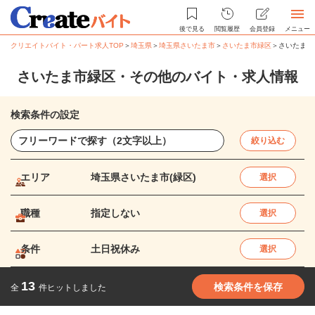
後で見る
閲覧履歴
会員登録
メニュー
クリエイトバイト・パート求人TOP
＞
埼玉県
＞
埼玉県さいたま市
＞
さいたま市緑区
＞
さいたま市
さいたま市緑区・その他のバイト・求人情報
検索条件の設定
絞り込む
エリア
埼玉県さいたま市(緑区)
選択
職種
指定しない
選択
条件
土日祝休み
選択
13
検索条件を保存
全
件ヒットしました