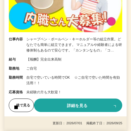
仕事内容
シャープペン・ボールペン・キーホルダー等の組立作業。ど
なたでも簡単に組立できます。 マニュアルや経験者による研
修体制もあるので安心です。「カンタンなもの」「コ…
給与
【報酬】完全出来高制
勤務地
ご自宅
勤務時間
自宅で空いている時間でOK ☆ご自宅で空いた時間を有効
活用！！
応募資格
未経験の方も大歓迎！
詳細を見る
後で見る
更新日： 2026/07/01 掲載終了日： 2026/09/25