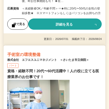
後、即お仕事開始も可！ ★在…
応募資格
＜未経験者OK／年齢不問＞⇒★特に20代〜50代の女性の登
録多数★ ※スマートフォンもしくはパソコンをお持ちの方
詳細を見る
後で見る
更新日： 2026/07/31 掲載終了日： 2026/08/24
手術室の環境整備
株式会社 エフエスユニマネジメント ＜さいたま市立病院＞
パート
資格・経験不問！20代〜60代活躍中！人の役に立てる医
療業界のお仕事です！