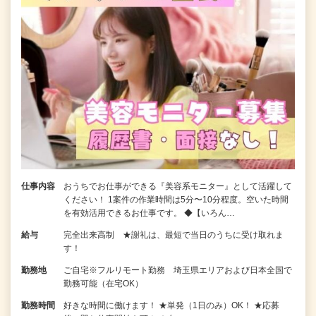
仕事内容
おうちでお仕事ができる『美容系モニター』として活躍して
ください！ 1案件の作業時間は5分〜10分程度。空いた時間
を有効活用できるお仕事です。 ◆【いろん…
給与
完全出来高制 ★謝礼は、最短で当日のうちに受け取れま
す！
勤務地
ご自宅※フルリモート勤務 埼玉県エリアおよび日本全国で
勤務可能（在宅OK）
勤務時間
好きな時間に働けます！ ★単発（1日のみ）OK！ ★応募