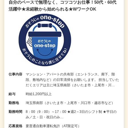
自分のペースで無理なく、コツコツお仕事！50代・60代
活躍中★未経験から始められる★WワークOK
仕事内容
マンション・アパートの共有部（エントランス、廊下、階
段、敷地内など）の日常清掃をお願いします。 担当していた
だくエリアは主に埼玉県南部（さいたま市・上尾市・川…
給与
時給1,200円以上
勤務地
埼玉県南部（さいたま市・上尾市・川口市・越谷市など）
勤務時間
8：00（9：00）～17：00 ★週2～3日のシフト制 ★平日の
み／土・日・祝日のみ…
応募資格
要普通自動車運転免許（AT限定可）