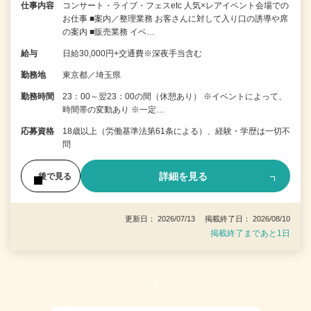
仕事内容
コンサート・ライブ・フェスetc 人気×レアイベント会場での
お仕事 ■案内／整理業務 お客さんに対して入り口の誘導や席
の案内 ■販売業務 イベ…
給与
日給30,000円+交通費※深夜手当含む
勤務地
東京都／埼玉県
勤務時間
23：00～翌23：00の間（休憩あり） ※イベントによって、
時間帯の変動あり ※一定…
応募資格
18歳以上（労働基準法第61条による）、経験・学歴は一切不
問
詳細を見る
後で見る
更新日： 2026/07/13 掲載終了日： 2026/08/10
掲載終了まであと1日
1