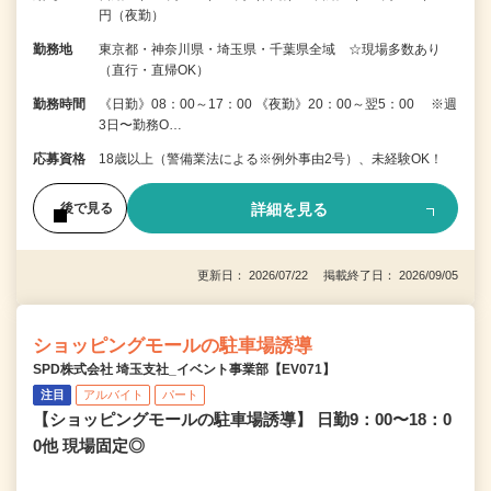
円（夜勤）
勤務地
東京都・神奈川県・埼玉県・千葉県全域 ☆現場多数あり
（直行・直帰OK）
勤務時間
《日勤》08：00～17：00 《夜勤》20：00～翌5：00 ※週
3日〜勤務O…
応募資格
18歳以上（警備業法による※例外事由2号）、未経験OK！
詳細を見る
後で見る
更新日： 2026/07/22 掲載終了日： 2026/09/05
ショッピングモールの駐車場誘導
SPD株式会社 埼玉支社_イベント事業部【EV071】
注目
アルバイト
パート
【ショッピングモールの駐車場誘導】 日勤9：00〜18：0
0他 現場固定◎