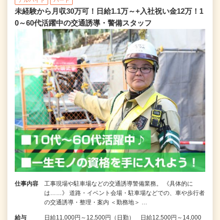
未経験から月収30万可！日給1.1万～+入社祝い金12万！1
0～60代活躍中の交通誘導・警備スタッフ
仕事内容
工事現場や駐車場などの交通誘導警備業務。 《具体的に
は……》 道路・イベント会場・駐車場などでの、車や歩行者
の交通誘導・整理・案内 ＜勤務地＞ …
給与
日給11,000円～12,500円（日勤） 日給12,500円～14,000