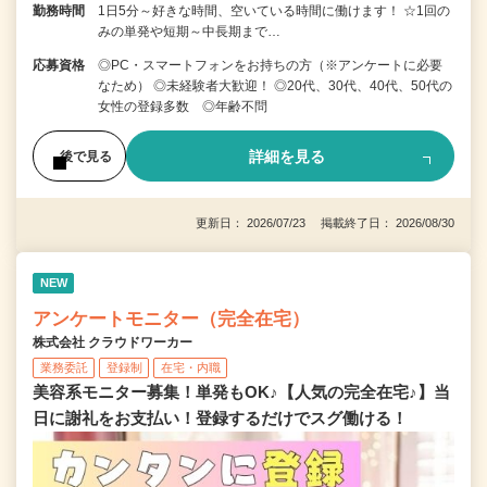
勤務時間
1日5分～好きな時間、空いている時間に働けます！ ☆1回の
みの単発や短期～中長期まで…
応募資格
◎PC・スマートフォンをお持ちの方（※アンケートに必要
なため） ◎未経験者大歓迎！ ◎20代、30代、40代、50代の
女性の登録多数 ◎年齢不問
詳細を見る
後で見る
更新日： 2026/07/23 掲載終了日： 2026/08/30
NEW
アンケートモニター（完全在宅）
株式会社 クラウドワーカー
業務委託
登録制
在宅・内職
美容系モニター募集！単発もOK♪【人気の完全在宅♪】当
日に謝礼をお支払い！登録するだけでスグ働ける！