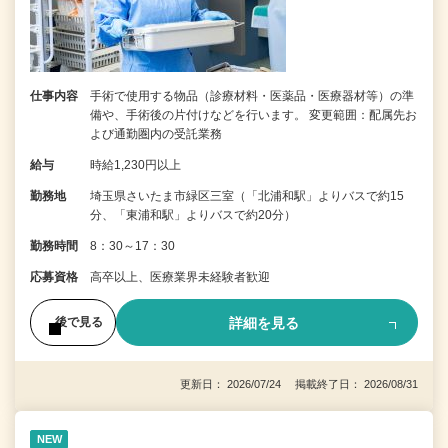
仕事内容
手術で使用する物品（診療材料・医薬品・医療器材等）の準
備や、手術後の片付けなどを行います。 変更範囲：配属先お
よび通勤圏内の受託業務
給与
時給1,230円以上
勤務地
埼玉県さいたま市緑区三室（「北浦和駅」よりバスで約15
分、「東浦和駅」よりバスで約20分）
勤務時間
8：30～17：30
応募資格
高卒以上、医療業界未経験者歓迎
詳細を見る
後で見る
更新日： 2026/07/24 掲載終了日： 2026/08/31
NEW