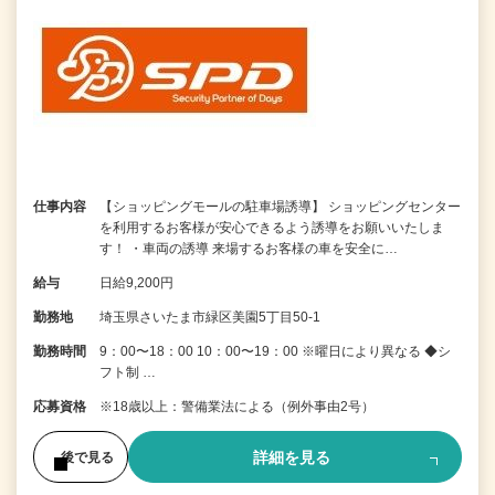
仕事内容
【ショッピングモールの駐車場誘導】 ショッピングセンター
を利用するお客様が安心できるよう誘導をお願いいたしま
す！ ・車両の誘導 来場するお客様の車を安全に…
給与
日給9,200円
勤務地
埼玉県さいたま市緑区美園5丁目50-1
勤務時間
9：00〜18：00 10：00〜19：00 ※曜日により異なる ◆シ
フト制 …
応募資格
※18歳以上：警備業法による（例外事由2号）
詳細を見る
後で見る