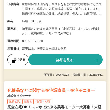
仕事内容
医療材料や医薬品を、リストをもとに病棟や診療科ごとに取
り揃えて、病院内の各医療現場に搬送・補充します。また、
医療材料や医薬品の発注、納品検収、棚入れ、品質管理、…
給与
時給1,230円以上
勤務地
埼玉県さいたま市緑区三室（「北浦和駅」よりバスで約15
分、「東浦和駅」よりバスで約20分）
勤務時間
8：30～17：30
応募資格
高卒以上、医療業界未経験者歓迎
詳細を見る
後で見る
更新日： 2026/07/24 掲載終了日： 2026/08/31
化粧品などに関する在宅調査員・在宅モニター
株式会社ビサーチ
業務委託
登録制
在宅・内職
完全在宅OK！スマホで出来る美容モニター大募集！未経