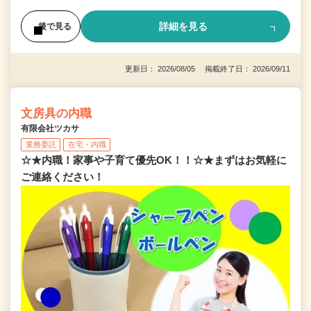
詳細を見る
後で見る
更新日： 2026/08/05 掲載終了日： 2026/09/11
文房具の内職
有限会社ツカサ
業務委託
在宅・内職
☆★内職！家事や子育て優先OK！！☆★まずはお気軽に
ご連絡ください！