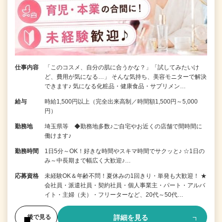
仕事内容
「このコスメ、自分の肌に合うかな？」「試してみたいけ
ど、費用が気になる…」 そんな気持ち、美容モニターで解決
できます♪ 気になる化粧品・健康食品・サプリメン…
給与
時給1,500円以上（完全出来高制／時間額1,500円～5,000
円）
勤務地
埼玉県等 ◆勤務地多数♪ご自宅やお近くの店舗で間時間に
働けます♪
勤務時間
1日5分～OK！好きな時間やスキマ時間でサクッと♪ ☆1日の
み～中長期まで幅広く大歓迎♪…
応募資格
未経験OK＆年齢不問！夏休みの1回きり・単発も大歓迎！ ★
会社員・派遣社員・契約社員・個人事業主・パート・アルバ
イト・主婦（夫）・フリーターなど、20代～50代…
詳細を見る
後で見る