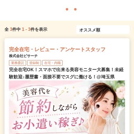
3
1
-
3
全
件中
件を表示
完全在宅・レビュー・アンケートスタッフ
株式会社ビサーチ
業務委託
登録制
在宅・内職
完全在宅OK！スマホで出来る美容モニター大募集！未経
験歓迎♪履歴書・面接不要でスグに働ける！@埼玉県