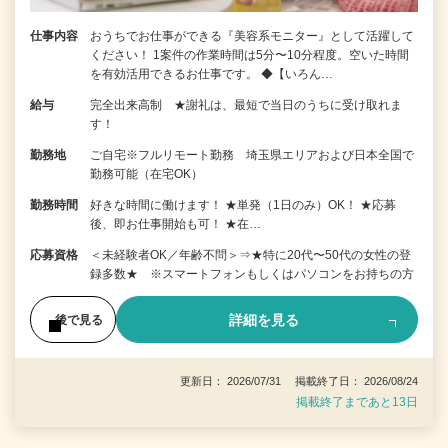
仕事内容
おうちでお仕事ができる『美容系モニター』として活躍して
ください！ 1案件の作業時間は5分〜10分程度。空いた時間
を有効活用できるお仕事です。 ◆【いろん…
給与
完全出来高制 ★謝礼は、最短で当日のうちに受け取れま
す！
勤務地
ご自宅※フルリモート勤務 埼玉県エリアおよび日本全国で
勤務可能（在宅OK）
勤務時間
好きな時間に働けます！ ★単発（1日のみ）OK！ ★応募
後、即お仕事開始も可！ ★在…
応募資格
＜未経験者OK／年齢不問＞⇒★特に20代〜50代の女性の登
録多数★ ※スマートフォンもしくはパソコンをお持ちの方
詳細を見る
後で見る
更新日： 2026/07/31 掲載終了日： 2026/08/24
掲載終了まであと13日