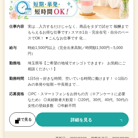
仕事内容
実は…入力するだけじゃなく、商品をタダで試せて 報酬まで
もらえるお得な仕事です♪ スマホ1台・完全在宅・自分のペー
スでOK！ ▼こんなお仕事です 化…
給与
時給1,500円以上（完全出来高制／時間額1,500円～5,000
円）
勤務地
埼玉県等【ご希望の地域でオシゴトできます♪ お気軽にご
相談ください！】
勤務時間
1日5分～好きな時間、空いている時間に働けます！ ☆1回の
みの単発や短期～中長期まで…
応募資格
◎PC・スマートフォンをお持ちの方（※アンケートに必要
なため） ◎未経験者大歓迎！ ◎20代、30代、40代、50代の
女性の登録多数 ◎年齢不問
詳細を見る
後で見る