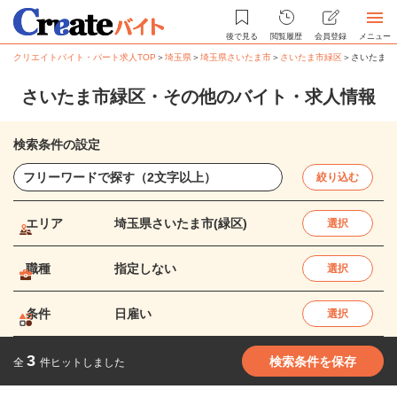
後で見る
閲覧履歴
会員登録
メニュー
クリエイトバイト・パート求人TOP
＞
埼玉県
＞
埼玉県さいたま市
＞
さいたま市緑区
＞
さいたま市
さいたま市緑区・その他のバイト・求人情報
検索条件の設定
絞り込む
エリア
埼玉県さいたま市(緑区)
選択
職種
指定しない
選択
条件
日雇い
選択
3
検索条件を保存
全
件ヒットしました