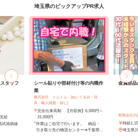
埼玉県のピックアップPR求人
屋スタッフ
シール貼りや部材付け等の内職作
金属部品
業
株式会社 トムトム [ぬいぐるみ・玩
具・輸入雑貨・卸し]
完全出来高制 【月収例】6,000円～
有限会社川
途支給
15,000円
時給1,1
（西武池袋線
作業はご自宅で行います。 納品・
引き取り先の物流センター➔千葉県...
埼玉県川