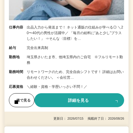
仕事内容
出品入力から発送まで！ ネット通販の仕組みが学べる◎ ＼2
0〜40代の男性が活躍中／ 「毎月の給料に“あと少し”プラス
したい！」 ⇒そんな〈目標〉を…
給与
完全出来高制
勤務地
埼玉県さいたま市、他埼玉県内のご自宅 ※フルリモート勤
務
勤務時間
リモートワークのため、完全自由シフトです！ 詳細はお問い
合わせください。 ＜会社営…
応募資格
＼経験・資格・学歴いっさい不問！／
詳細を見る
後で見る
更新日： 2026/07/15 掲載終了日： 2026/08/26