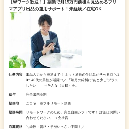
【Wワーク歓迎！】副業で月15万円前後を見込めるフリ
マアプリ出品の運用サポート！未経験／在宅OK
仕事内容
出品入力から発送まで！ ネット通販の仕組みが学べる◎ ＼2
0〜40代の男性が活躍中／ 「毎月の給料に“あと少し”プラス
したい！」 ⇒そんな〈目標〉を…
給与
完全出来高制
勤務地
ご自宅 ※フルリモート勤務
勤務時間
リモートワークのため、完全自由シフトです！ 詳細はお問い
合わせください。 ＜会社営…
応募資格
＼経験・資格・学歴いっさい不問！／