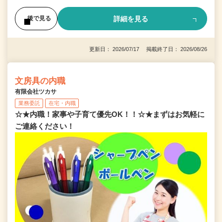
詳細を見る
後で見る
更新日： 2026/07/17 掲載終了日： 2026/08/26
文房具の内職
有限会社ツカサ
業務委託
在宅・内職
☆★内職！家事や子育て優先OK！！☆★まずはお気軽に
ご連絡ください！