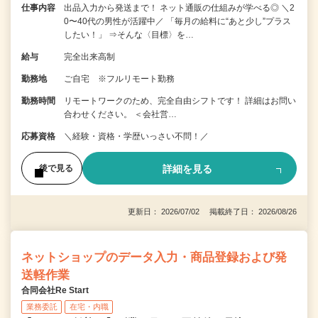
仕事内容
出品入力から発送まで！ ネット通販の仕組みが学べる◎ ＼2
0〜40代の男性が活躍中／ 「毎月の給料に“あと少し”プラス
したい！」 ⇒そんな〈目標〉を…
給与
完全出来高制
勤務地
ご自宅 ※フルリモート勤務
勤務時間
リモートワークのため、完全自由シフトです！ 詳細はお問い
合わせください。 ＜会社営…
応募資格
＼経験・資格・学歴いっさい不問！／
詳細を見る
後で見る
更新日： 2026/07/02 掲載終了日： 2026/08/26
ネットショップのデータ入力・商品登録および発
送軽作業
合同会社Re Start
業務委託
在宅・内職