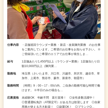
仕事内容
・店舗巡回ラウンダー業務 ・新店・改装陳列業務 のお仕事
をご案内しています。ご希望のお仕事をお知らせ下さい。 ※
ご登録頂いたご希望のエリアでお仕事が発生しま…
給与
1店舗あたり1,450円以上（ラウンダー業務） 1店舗当たり日
額10,000円以上（陳列業…
勤務地
埼玉県（さいたま市、川口市、川越市、所沢市、越谷市、草
加市、上尾市、熊谷市、蕨市、新座市、朝霞市）
勤務時間
［時間］9：00～17：00の内、ご自身の勤務可能な時間で働
けます。 ※半日のみの場合も…
応募資格
未経験OK 年齢不問 直行直帰！ ◎女性多数活躍中！
◎普通運転免許（AT限定可）がある方は歓迎します ◎自家
用車が使える方大歓迎！ ◎副業OK！ ◎ブランクO…