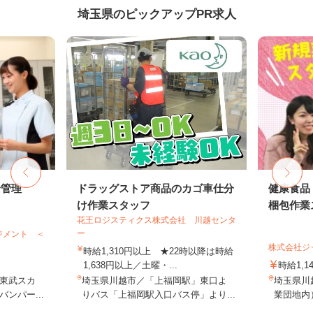
埼玉県のピックアップPR求人
給管理
ドラッグストア商品のカゴ車仕分
健康食品
け作業スタッフ
梱包作業ス
花王ロジスティクス株式会社 川越センタ
ー
ジメント ＜
株式会社ジ
時給1,310円以上 ★22時以降は時給
1,638円以上／土曜・...
時給1,1
東武スカ
埼玉県川越市／「上福岡駅」東口よ
埼玉県川越
ンパー...
りバス「上福岡駅入口バス停」より...
業団地内