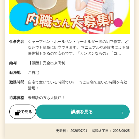
仕事内容
シャープペン・ボールペン・キーホルダー等の組立作業。ど
なたでも簡単に組立できます。 マニュアルや経験者による研
修体制もあるので安心です。「カンタンなもの」「コ…
給与
【報酬】完全出来高制
勤務地
ご自宅
勤務時間
自宅で空いている時間でOK ☆ご自宅で空いた時間を有効
活用！！
応募資格
未経験の方も大歓迎！
詳細を見る
後で見る
更新日： 2026/07/01 掲載終了日： 2026/09/25