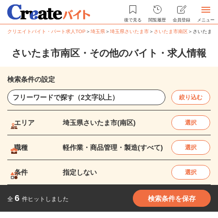
後で見る
閲覧履歴
会員登録
メニュー
クリエイトバイト・パート求人TOP
＞
埼玉県
＞
埼玉県さいたま市
＞
さいたま市南区
＞
さいたま市
さいたま市南区・その他のバイト・求人情報
検索条件の設定
絞り込む
エリア
埼玉県さいたま市(南区)
選択
職種
軽作業・商品管理・製造(すべて)
選択
条件
指定しない
選択
6
検索条件を保存
全
件ヒットしました