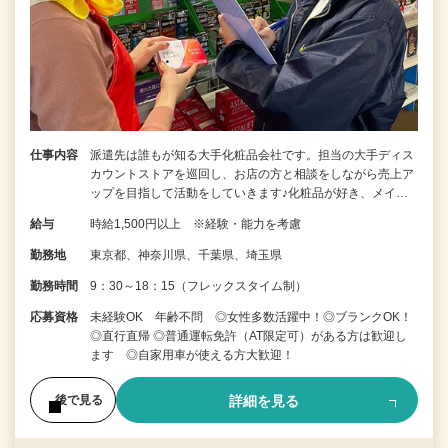
仕事内容
派遣先は誰もが知る大手化粧品会社です。担当の大手ディス
カウントストアを巡回し、お店の方と相談をしながら売上ア
ップを目指して活動をしていきます♪化粧品が好き、メイ…
給与
時給1,500円以上 ※経験・能力を考慮
勤務地
東京都、神奈川県、千葉県、埼玉県
勤務時間
9：30～18：15（フレックスタイム制）
応募資格
未経験OK 年齢不問 ◎女性多数活躍中！◎ブランクOK！
◎直行直帰 ◎普通運転免許（AT限定可）がある方は歓迎し
ます ◎自家用車が使える方大歓迎！
詳細を見る
後で見る