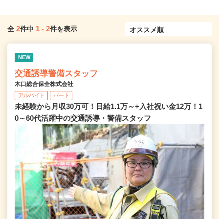
2
1
-
2
全
件中
件を表示
NEW
交通誘導警備スタッフ
木口総合保全株式会社
アルバイト
パート
未経験から月収30万可！日給1.1万～+入社祝い金12万！1
0～60代活躍中の交通誘導・警備スタッフ