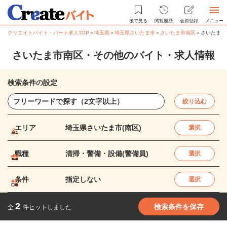
後で見る
閲覧履歴
会員登録
メニュー
クリエイトバイト・パート求人TOP
＞
埼玉県
＞
埼玉県さいたま市
＞
さいたま市南区
＞
さいたま市
さいたま市南区・その他のバイト・求人情報
検索条件の設定
絞り込む
エリア
埼玉県さいたま市(南区)
選択
職種
清掃・警備・設備(警備員)
選択
条件
指定しない
選択
2
検索条件を保存
全
件ヒットしました