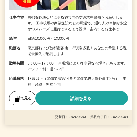
仕事内容
首都圏各地などにある施設内の交通誘導警備をお願いしま
す。 工事現場や商業施設などの周辺で、通行人や車輌が安全
かつスムーズに通行できるよう誘導・案内するお仕事で…
給与
日給10,000円～13,000円
勤務地
東京都および首都圏各地 ※現場多数！あなたの希望する現
場最優先で配属します。
勤務時間
8：00～17：00 ※現場により多少異なる場合があります。
※シフト制・週2～3日…
応募資格
18歳以上（警備業法第14条の警備業務／例外事由2号） 年
齢・経験・男女不問
詳細を見る
後で見る
更新日： 2026/08/03 掲載終了日： 2026/09/04