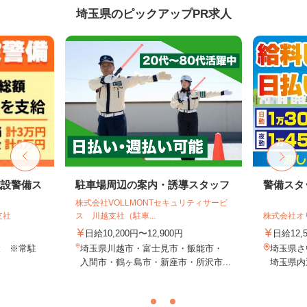
埼玉県のピックアップPR求人
施設警備ス
駐車場周辺の案内・誘導スタッフ
警備スタ
株式会社VOLLMONTセキュリティサービ
支社
ス 川越支社（駐車...
株式会社オ
日給10,200円〜12,900円
日給12,
設 ※常駐
埼玉県川越市・富士見市・飯能市・
埼玉県
入間市・鶴ヶ島市・新座市・所沢市...
埼玉県内