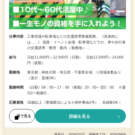
仕事内容
工事現場や駐車場などの交通誘導警備業務。 《具体的に
は……》 道路・イベント会場・駐車場などでの、車や歩行者
の交通誘導・整理・案内 ＜勤務地＞ …
給与
日給11,000円～12,500円（日勤） 日給12,500円～14,000
円（夜勤）
勤務地
東京都・神奈川県・埼玉県・千葉県全域 ☆現場多数あり
（直行・直帰OK）
勤務時間
《日勤》08：00～17：00 《夜勤》20：00～翌5：00 ※週
3日〜勤務O…
応募資格
18歳以上（警備業法による※例外事由2号）、未経験OK！
詳細を見る
後で見る
更新日： 2026/07/22 掲載終了日： 2026/09/05