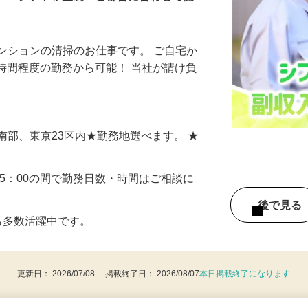
らＯＫ！シフト希望制！ご都合に合わせて働
ンションの清掃のお仕事です。 ご自宅か
2時間程度の勤務から可能！ 当社が請け負
南部、東京23区内★勤務地選べます。 ★
15：00の間で勤務日数・時間はご相談に
後で見
フも多数活躍中です。
更新日： 2026/07/08 掲載終了日： 2026/08/07
本日掲載終了になります