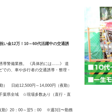
社祝い金12万！10～60代活躍中の交通誘
誘導警備業務。 《具体的には……》 道
などでの、車や歩行者の交通誘導・整理・
（日勤） 日給12,500円～14,000円（夜勤）
・千葉県全域 ☆現場多数あり（直行・直