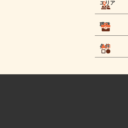
エリア
職種
条件