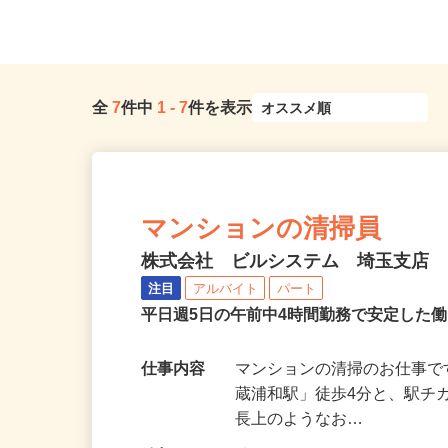
埼玉県内近隣各所
葉県内の現場
全
7
件中
1
-
7
件を表示
マンションの清掃員
株式会社 ビルシステム 埼玉支店
注目
アルバイト
パート
平日週5日の午前中4時間勤務で安定した
仕事内容
マンションの清掃のお仕事で
蔵浦和駅」徒歩4分と、駅チ
長上のようなお…