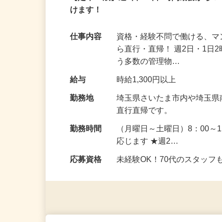
アルバイト
パート
【定年78歳】週2日・1日2時間勤務か
けます！
仕事内容
資格・経験不問で働ける、マ
ら直行・直帰！ 週2日・1日
う多数の管理物…
給与
時給1,300円以上
勤務地
埼玉県さいたま市内や埼玉県
直行直帰です。
勤務時間
（月曜日～土曜日）8：00～
応じます ★週2…
応募資格
未経験OK！70代のスタッ