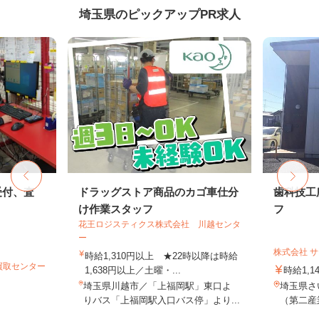
埼玉県のピックアップPR求人
受付、査
ドラッグストア商品のカゴ車仕分
歯科技工
け作業スタッフ
フ
花王ロジスティクス株式会社 川越センタ
ー
株式会社 
時給1,310円以上 ★22時以降は時給
買取センター
1,638円以上／土曜・...
時給1,1
埼玉県川越市／「上福岡駅」東口よ
埼玉県さ
りバス「上福岡駅入口バス停」より...
（第二産