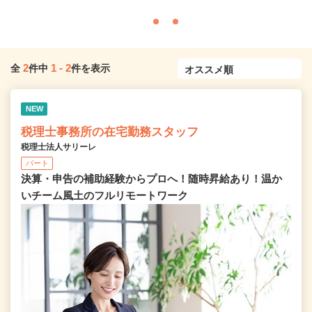
2
1
-
2
全
件中
件を表示
NEW
税理士事務所の在宅勤務スタッフ
税理士法人サリーレ
パート
決算・申告の補助経験からプロへ！随時昇給あり！温か
いチーム⾵⼟のフルリモートワーク