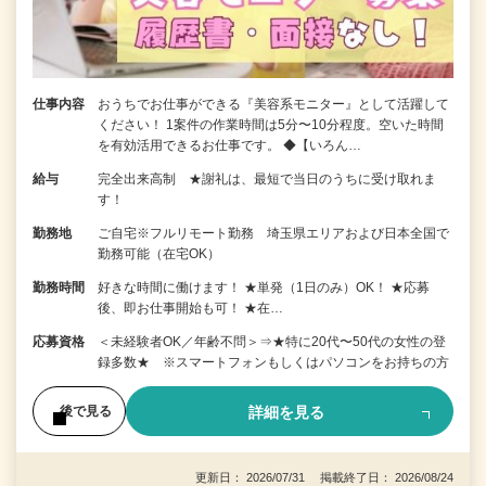
仕事内容
おうちでお仕事ができる『美容系モニター』として活躍して
ください！ 1案件の作業時間は5分〜10分程度。空いた時間
を有効活用できるお仕事です。 ◆【いろん…
給与
完全出来高制 ★謝礼は、最短で当日のうちに受け取れま
す！
勤務地
ご自宅※フルリモート勤務 埼玉県エリアおよび日本全国で
勤務可能（在宅OK）
勤務時間
好きな時間に働けます！ ★単発（1日のみ）OK！ ★応募
後、即お仕事開始も可！ ★在…
応募資格
＜未経験者OK／年齢不問＞⇒★特に20代〜50代の女性の登
録多数★ ※スマートフォンもしくはパソコンをお持ちの方
詳細を見る
後で見る
更新日： 2026/07/31 掲載終了日： 2026/08/24