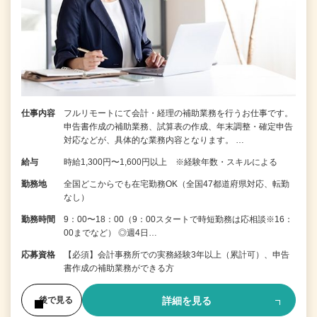
仕事内容
フルリモートにて会計・経理の補助業務を行うお仕事です。
申告書作成の補助業務、試算表の作成、年末調整・確定申告
対応などが、具体的な業務内容となります。 …
給与
時給1,300円〜1,600円以上 ※経験年数・スキルによる
勤務地
全国どこからでも在宅勤務OK（全国47都道府県対応、転勤
なし）
勤務時間
9：00〜18：00（9：00スタートで時短勤務は応相談※16：
00までなど） ◎週4日…
応募資格
【必須】会計事務所での実務経験3年以上（累計可）、申告
書作成の補助業務ができる方
詳細を見る
後で見る