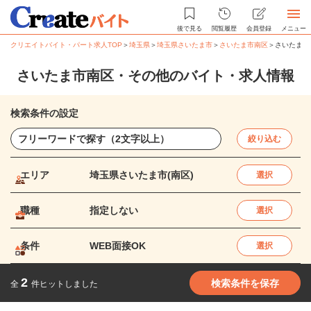
後で見る
閲覧履歴
会員登録
メニュー
クリエイトバイト・パート求人TOP
＞
埼玉県
＞
埼玉県さいたま市
＞
さいたま市南区
＞
さいたま市
さいたま市南区・その他のバイト・求人情報
検索条件の設定
絞り込む
エリア
埼玉県さいたま市(南区)
選択
職種
指定しない
選択
条件
WEB面接OK
選択
2
検索条件を保存
全
件ヒットしました