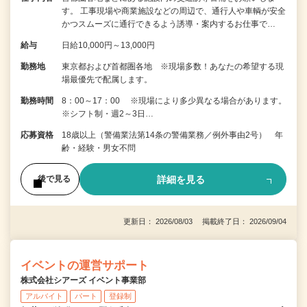
す。 工事現場や商業施設などの周辺で、通行人や車輌が安全
かつスムーズに通行できるよう誘導・案内するお仕事で…
給与
日給10,000円～13,000円
勤務地
東京都および首都圏各地 ※現場多数！あなたの希望する現
場最優先で配属します。
勤務時間
8：00～17：00 ※現場により多少異なる場合があります。
※シフト制・週2～3日…
応募資格
18歳以上（警備業法第14条の警備業務／例外事由2号） 年
齢・経験・男女不問
詳細を見る
後で見る
更新日： 2026/08/03 掲載終了日： 2026/09/04
イベントの運営サポート
株式会社シアーズ イベント事業部
アルバイト
パート
登録制