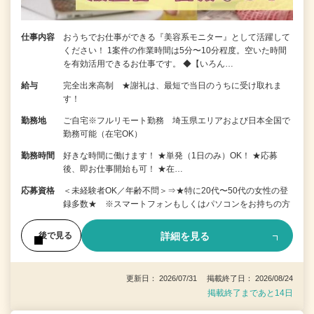
仕事内容
おうちでお仕事ができる『美容系モニター』として活躍して
ください！ 1案件の作業時間は5分〜10分程度。空いた時間
を有効活用できるお仕事です。 ◆【いろん…
給与
完全出来高制 ★謝礼は、最短で当日のうちに受け取れま
す！
勤務地
ご自宅※フルリモート勤務 埼玉県エリアおよび日本全国で
勤務可能（在宅OK）
勤務時間
好きな時間に働けます！ ★単発（1日のみ）OK！ ★応募
後、即お仕事開始も可！ ★在…
応募資格
＜未経験者OK／年齢不問＞⇒★特に20代〜50代の女性の登
録多数★ ※スマートフォンもしくはパソコンをお持ちの方
詳細を見る
後で見る
更新日： 2026/07/31 掲載終了日： 2026/08/24
掲載終了まであと14日