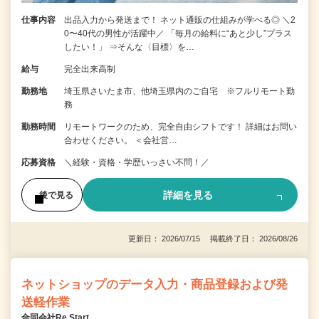
仕事内容
出品入力から発送まで！ ネット通販の仕組みが学べる◎ ＼2
0〜40代の男性が活躍中／ 「毎月の給料に“あと少し”プラス
したい！」 ⇒そんな〈目標〉を…
給与
完全出来高制
勤務地
埼玉県さいたま市、他埼玉県内のご自宅 ※フルリモート勤
務
勤務時間
リモートワークのため、完全自由シフトです！ 詳細はお問い
合わせください。 ＜会社営…
応募資格
＼経験・資格・学歴いっさい不問！／
詳細を見る
後で見る
更新日： 2026/07/15 掲載終了日： 2026/08/26
ネットショップのデータ入力・商品登録および発
送軽作業
合同会社Re Start