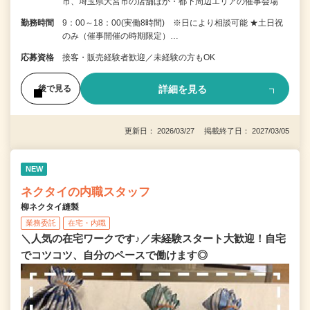
市、埼玉県大宮市の店舗ほか・都下周辺エリアの催事会場
勤務時間
9：00～18：00(実働8時間) ※日により相談可能 ★土日祝
のみ（催事開催の時期限定）…
応募資格
接客・販売経験者歓迎／未経験の方もOK
詳細を見る
後で見る
更新日： 2026/03/27 掲載終了日： 2027/03/05
NEW
ネクタイの内職スタッフ
柳ネクタイ縫製
業務委託
在宅・内職
＼人気の在宅ワークです♪／未経験スタート大歓迎！自宅
でコツコツ、自分のペースで働けます◎