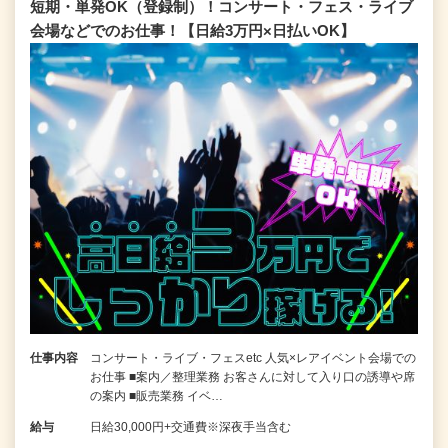
短期・単発OK（登録制）！コンサート・フェス・ライブ
会場などでのお仕事！【日給3万円×日払いOK】
仕事内容
コンサート・ライブ・フェスetc 人気×レアイベント会場での
お仕事 ■案内／整理業務 お客さんに対して入り口の誘導や席
の案内 ■販売業務 イベ…
給与
日給30,000円+交通費※深夜手当含む