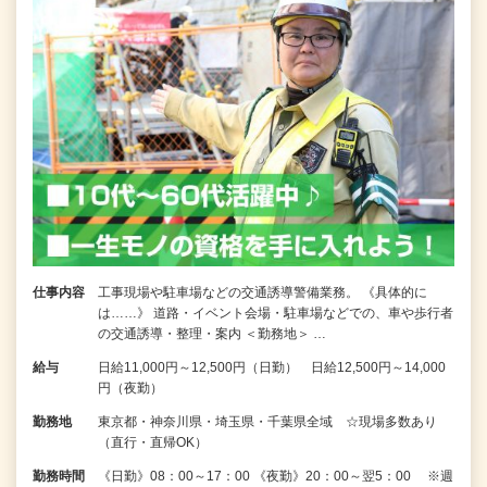
仕事内容
工事現場や駐車場などの交通誘導警備業務。 《具体的に
は……》 道路・イベント会場・駐車場などでの、車や歩行者
の交通誘導・整理・案内 ＜勤務地＞ …
給与
日給11,000円～12,500円（日勤） 日給12,500円～14,000
円（夜勤）
勤務地
東京都・神奈川県・埼玉県・千葉県全域 ☆現場多数あり
（直行・直帰OK）
勤務時間
《日勤》08：00～17：00 《夜勤》20：00～翌5：00 ※週