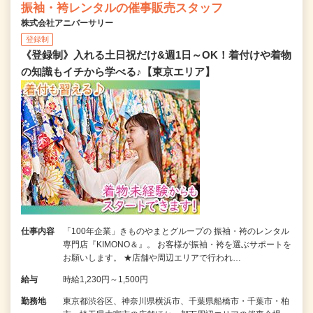
振袖・袴レンタルの催事販売スタッフ
株式会社アニバーサリー
登録制
《登録制》入れる土日祝だけ&週1日～OK！着付けや着物
の知識もイチから学べる♪【東京エリア】
仕事内容
「100年企業」きものやまとグループの 振袖・袴のレンタル
専門店『KIMONO＆』。 お客様が振袖・袴を選ぶサポートを
お願いします。 ★店舗や周辺エリアで行われ…
給与
時給1,230円～1,500円
勤務地
東京都渋谷区、神奈川県横浜市、千葉県船橋市・千葉市・柏