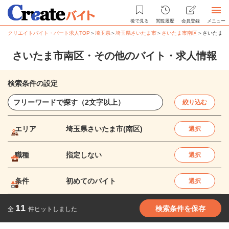
後で見る
閲覧履歴
会員登録
メニュー
クリエイトバイト・パート求人TOP
＞
埼玉県
＞
埼玉県さいたま市
＞
さいたま市南区
＞
さいたま市
さいたま市南区・その他のバイト・求人情報
検索条件の設定
絞り込む
エリア
埼玉県さいたま市(南区)
選択
職種
指定しない
選択
条件
初めてのバイト
選択
11
検索条件を保存
全
件ヒットしました