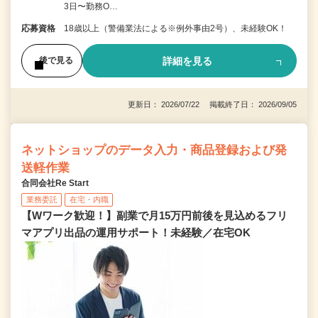
3日〜勤務O…
応募資格
18歳以上（警備業法による※例外事由2号）、未経験OK！
詳細を見る
後で見る
更新日： 2026/07/22 掲載終了日： 2026/09/05
ネットショップのデータ入力・商品登録および発
送軽作業
合同会社Re Start
業務委託
在宅・内職
【Wワーク歓迎！】副業で月15万円前後を見込めるフリ
マアプリ出品の運用サポート！未経験／在宅OK