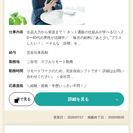
仕事内容
出品入力から発送まで！ ネット通販の仕組みが学べる◎ ＼2
0〜40代の男性が活躍中／ 「毎月の給料に“あと少し”プラス
したい！」 ⇒そんな〈目標〉を…
給与
完全出来高制
勤務地
ご自宅 ※フルリモート勤務
勤務時間
リモートワークのため、完全自由シフトです！ 詳細はお問い
合わせください。 ＜会社営…
応募資格
＼経験・資格・学歴いっさい不問！／
詳細を見る
後で見る
更新日： 2026/07/17 掲載終了日： 2026/08/26