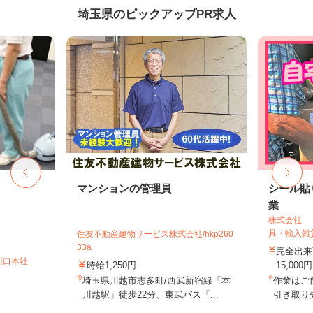
埼玉県のピックアップPR求人
マンションの管理員
シール貼
業
株式会社 
具・輸入雑
住友不動産建物サービス株式会社/hkp260
33a
完全出来
川口本社
時給1,250円
15,000円
埼玉県川越市志多町/西武新宿線「本
作業はご
）
川越駅」徒歩22分、東武バス「...
引き取り