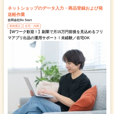
ネットショップのデータ入力・商品登録および発
送軽作業
合同会社Re Start
業務委託
在宅・内職
【Wワーク歓迎！】副業で月15万円前後を見込めるフリ
マアプリ出品の運用サポート！未経験／在宅OK