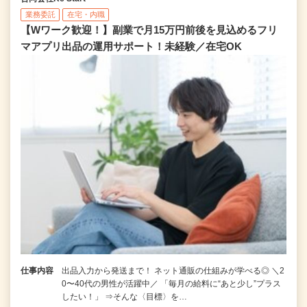
業務委託
在宅・内職
【Wワーク歓迎！】副業で月15万円前後を見込めるフリ
マアプリ出品の運用サポート！未経験／在宅OK
仕事内容
出品入力から発送まで！ ネット通販の仕組みが学べる◎ ＼2
0〜40代の男性が活躍中／ 「毎月の給料に“あと少し”プラス
したい！」 ⇒そんな〈目標〉を…