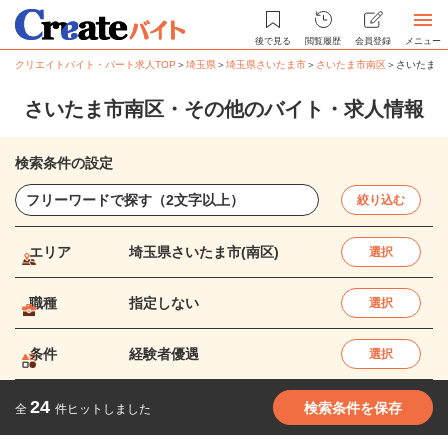
後で見る
閲覧履歴
会員登録
メニュー
クリエイトバイト・パート求人TOP
＞
埼玉県
＞
埼玉県さいたま市
＞
さいたま市南区
＞
さいたま市
さいたま市南区・その他のバイト・求人情報
検索条件の設定
絞り込む
エリア
埼玉県さいたま市(南区)
選択
職種
指定しない
選択
条件
経験者優遇
選択
24
検索条件を保存
全
件ヒットしました