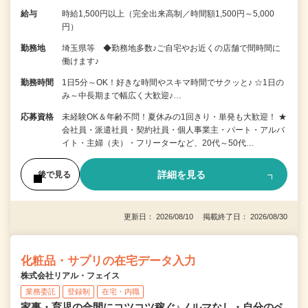
給与
時給1,500円以上（完全出来高制／時間額1,500円～5,000
円）
勤務地
埼玉県等 ◆勤務地多数♪ご自宅やお近くの店舗で間時間に
働けます♪
勤務時間
1日5分～OK！好きな時間やスキマ時間でサクッと♪ ☆1日の
み～中長期まで幅広く大歓迎♪…
応募資格
未経験OK＆年齢不問！夏休みの1回きり・単発も大歓迎！ ★
会社員・派遣社員・契約社員・個人事業主・パート・アルバ
イト・主婦（夫）・フリーターなど、20代～50代…
詳細を見る
後で見る
更新日： 2026/08/10 掲載終了日： 2026/08/30
化粧品・サプリの在宅データ入力
株式会社リアル・フェイス
業務委託
登録制
在宅・内職
家事・育児の合間にコツコツ稼ぐ♪ノルマなし・自分のペ