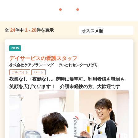
24
1
-
20
全
件中
件を表示
NEW
デイサービスの看護スタッフ
株式会社ケアプランニング でいとれセンターひばり
アルバイト
パート
残業なし・夜勤なし。定時に帰宅可。利用者様も職員も
笑顔を広げています！ 介護未経験の方、大歓迎です