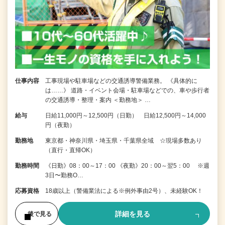
仕事内容
工事現場や駐車場などの交通誘導警備業務。 《具体的に
は……》 道路・イベント会場・駐車場などでの、車や歩行者
の交通誘導・整理・案内 ＜勤務地＞ …
給与
日給11,000円～12,500円（日勤） 日給12,500円～14,000
円（夜勤）
勤務地
東京都・神奈川県・埼玉県・千葉県全域 ☆現場多数あり
（直行・直帰OK）
勤務時間
《日勤》08：00～17：00 《夜勤》20：00～翌5：00 ※週
3日〜勤務O…
応募資格
18歳以上（警備業法による※例外事由2号）、未経験OK！
詳細を見る
後で見る