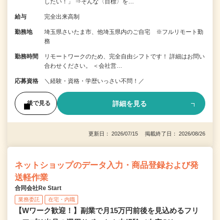
したい！」 ⇒そんな〈目標〉を…
給与
完全出来高制
勤務地
埼玉県さいたま市、他埼玉県内のご自宅 ※フルリモート勤
務
勤務時間
リモートワークのため、完全自由シフトです！ 詳細はお問い
合わせください。 ＜会社営…
応募資格
＼経験・資格・学歴いっさい不問！／
詳細を見る
後で見る
更新日： 2026/07/15 掲載終了日： 2026/08/26
ネットショップのデータ入力・商品登録および発
送軽作業
合同会社Re Start
業務委託
在宅・内職
【Wワーク歓迎！】副業で月15万円前後を見込めるフリ