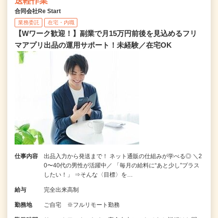
送軽作業
合同会社Re Start
業務委託
在宅・内職
【Wワーク歓迎！】副業で月15万円前後を見込めるフリ
マアプリ出品の運用サポート！未経験／在宅OK
仕事内容
出品入力から発送まで！ ネット通販の仕組みが学べる◎ ＼2
0〜40代の男性が活躍中／ 「毎月の給料に“あと少し”プラス
したい！」 ⇒そんな〈目標〉を…
給与
完全出来高制
勤務地
ご自宅 ※フルリモート勤務