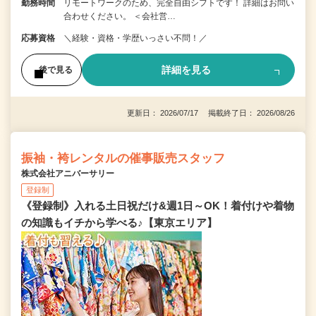
勤務時間
リモートワークのため、完全自由シフトです！ 詳細はお問い
合わせください。 ＜会社営…
応募資格
＼経験・資格・学歴いっさい不問！／
詳細を見る
後で見る
更新日： 2026/07/17 掲載終了日： 2026/08/26
振袖・袴レンタルの催事販売スタッフ
株式会社アニバーサリー
登録制
《登録制》入れる土日祝だけ&週1日～OK！着付けや着物
の知識もイチから学べる♪【東京エリア】