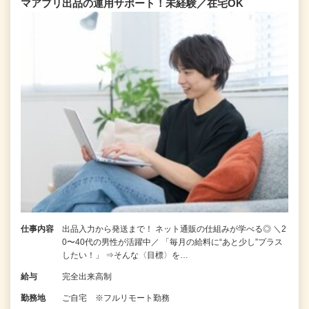
マアプリ出品の運用サポート！未経験／在宅OK
仕事内容
出品入力から発送まで！ ネット通販の仕組みが学べる◎ ＼2
0〜40代の男性が活躍中／ 「毎月の給料に“あと少し”プラス
したい！」 ⇒そんな〈目標〉を…
給与
完全出来高制
勤務地
ご自宅 ※フルリモート勤務