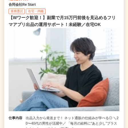
合同会社Re Start
業務委託
在宅・内職
【Wワーク歓迎！】副業で月15万円前後を見込めるフリ
マアプリ出品の運用サポート！未経験／在宅OK
仕事内容
出品入力から発送まで！ ネット通販の仕組みが学べる◎ ＼2
0〜40代の男性が活躍中／ 「毎月の給料に“あと少し”プラス