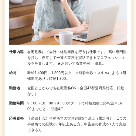
仕事内容
在宅勤務にて会計・経理業務を行うお仕事です。 高い専門性
を持ち、自立して一連の業務を完結できるプロフェッショナ
ルを募集します。 ★お願いする業務例 ・決算…
給与
時給1,400円～1,800円以上 ※経験年数・スキルによる（研
修期間あり：時給1,300…
勤務地
全国どこからでも在宅勤務OK（全国47都道府県対応、転勤
なし）
勤務時間
9：00〜18：00（9：00スタートで時短勤務は応相談※16：
00までなど） ◎週4日…
応募資格
【必須】会計事務所での実務経験5年以上（累計可）、1つの
事務所での経験が3年以上ある方、申告書の作成を1人で完結
できる方