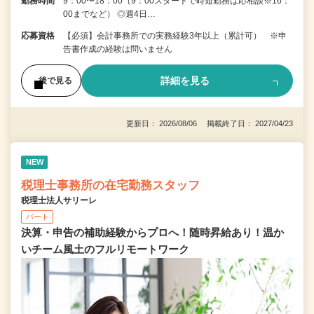
勤務時間
9：00〜18：00（9：00スタートで時短勤務は応相談※16：
00までなど） ◎週4日…
応募資格
【必須】会計事務所での実務経験3年以上（累計可） ※申
告書作成の経験は問いません
詳細を見る
後で見る
更新日： 2026/08/06 掲載終了日： 2027/04/23
NEW
税理士事務所の在宅勤務スタッフ
税理士法人サリーレ
パート
決算・申告の補助経験からプロへ！随時昇給あり！温か
いチーム⾵⼟のフルリモートワーク