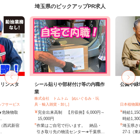
埼玉県のピックアップPR求人
ソリンスタ
シール貼りや部材付け等の内職作
公園や緑
業
株式会社 トムトム [ぬいぐるみ・玩
ルフサービス
具・輸入雑貨・卸し]
日本植物園
 ★危険物取
完全出来高制 【月収例】6,000円～
時給1,
.
15,000円
時給1,30
4（西武新宿
作業はご自宅で行います。 納品・
埼玉県さ
.
引き取り先の物流センター➔千葉県...
27-1（