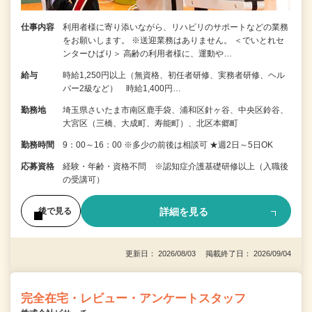
仕事内容
利用者様に寄り添いながら、リハビリのサポートなどの業務
をお願いします。 ※送迎業務はありません。 ＜でいとれセ
ンターひばり＞ 高齢の利用者様に、運動や…
給与
時給1,250円以上（無資格、初任者研修、実務者研修、ヘル
パー2級など） 時給1,400円…
勤務地
埼玉県さいたま市南区鹿手袋、浦和区針ヶ谷、中央区鈴谷、
大宮区（三橋、大成町、寿能町）、北区本郷町
勤務時間
9：00～16：00 ※多少の前後は相談可 ★週2日～5日OK
応募資格
経験・年齢・資格不問 ※認知症介護基礎研修以上（入職後
の受講可）
詳細を見る
後で見る
更新日： 2026/08/03 掲載終了日： 2026/09/04
完全在宅・レビュー・アンケートスタッフ