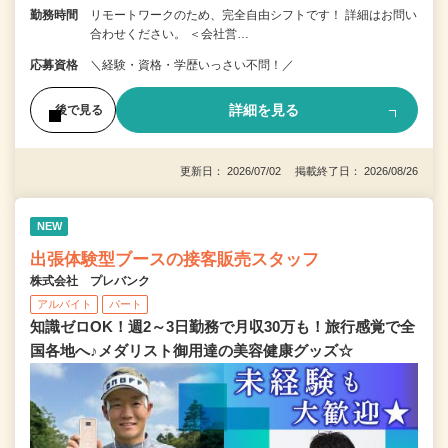
勤務時間
リモートワークのため、完全自由シフトです！ 詳細はお問い
合わせください。 ＜会社営…
応募資格
＼経験・資格・学歴いっさい不問！／
詳細を見る
後で見る
更新日： 2026/07/02 掲載終了日： 2026/08/26
NEW
出張体験型ブースの接客販売スタッフ
株式会社 プレバンク
アルバイト
パート
知識ゼロOK！週2～3日勤務で月収30万も！旅行感覚で全
国各地へ♪メダリスト御用達の美容健康グッズ☆