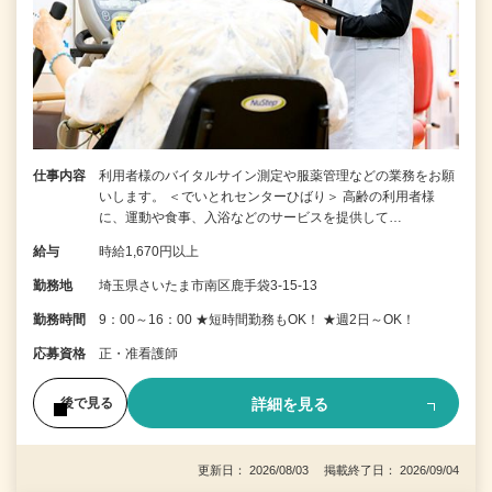
仕事内容
利用者様のバイタルサイン測定や服薬管理などの業務をお願
いします。 ＜でいとれセンターひばり＞ 高齢の利用者様
に、運動や食事、入浴などのサービスを提供して…
給与
時給1,670円以上
勤務地
埼玉県さいたま市南区鹿手袋3-15-13
勤務時間
9：00～16：00 ★短時間勤務もOK！ ★週2日～OK！
応募資格
正・准看護師
詳細を見る
後で見る
更新日： 2026/08/03 掲載終了日： 2026/09/04