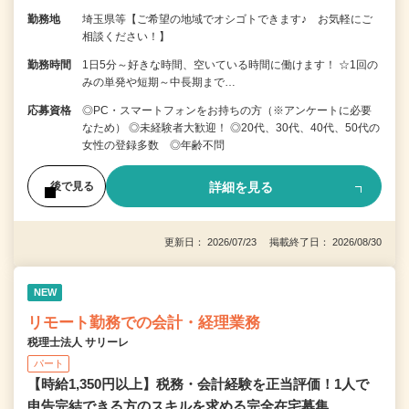
勤務地
埼玉県等【ご希望の地域でオシゴトできます♪ お気軽にご
相談ください！】
勤務時間
1日5分～好きな時間、空いている時間に働けます！ ☆1回の
みの単発や短期～中長期まで…
応募資格
◎PC・スマートフォンをお持ちの方（※アンケートに必要
なため） ◎未経験者大歓迎！ ◎20代、30代、40代、50代の
女性の登録多数 ◎年齢不問
詳細を見る
後で見る
更新日： 2026/07/23 掲載終了日： 2026/08/30
NEW
リモート勤務での会計・経理業務
税理士法人 サリーレ
パート
【時給1,350円以上】税務・会計経験を正当評価！1⼈で
申告完結できる⽅のスキルを求める完全在宅募集