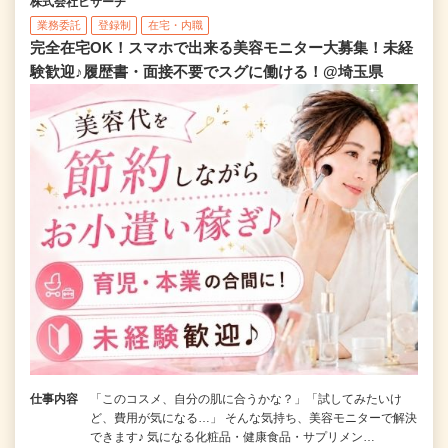
株式会社ビサーチ
業務委託
登録制
在宅・内職
完全在宅OK！スマホで出来る美容モニター大募集！未経
験歓迎♪履歴書・面接不要でスグに働ける！@埼玉県
仕事内容
「このコスメ、自分の肌に合うかな？」「試してみたいけ
ど、費用が気になる…」 そんな気持ち、美容モニターで解決
できます♪ 気になる化粧品・健康食品・サプリメン…