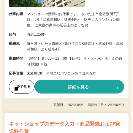
仕事内容
マンションの清掃のお仕事です。 さいたま市南区別所7丁
目。 JR「武蔵浦和駅」徒歩4分と、駅チカのマンション勤
務。 ご家庭の家事の延長上のようなお…
給与
時給1,250円
勤務地
埼玉県さいたま市南区別所7丁目/JR埼京線・武蔵野線「武蔵
浦和駅」より徒歩4分
勤務時間
【時間】 8：00～12：00 【勤務】 月・火・水・木・金の週
5日勤務 ※祝…
応募資格
未経験OK ※簡単なパソコン操作出来る方
詳細を見る
後で見る
更新日： 2026/08/05 掲載終了日： 2026/09/04
ネットショップのデータ入力・商品登録および発
送軽作業