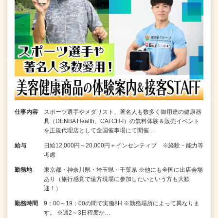
仕事内容
スポーツ選手やメダリスト、著名人も数多く御用達の健康器
具（DENBA Health、CATCH-I）の無料体験＆販売イベント
を正規代理店として全国催事場にて開催…
給与
日給12,000円～20,000円＋インセンティブ ※経験・能力等
考慮
勤務地
東京都・神奈川県・埼玉県・千葉県 ※他にも全国に出店会場
あり（旅行感覚で遠方現場に参加したいという方も大歓
迎！）
勤務時間
9：00～19：00の間で実働8H ※勤務場所によって異なりま
す。 ※週2～3日程度か…