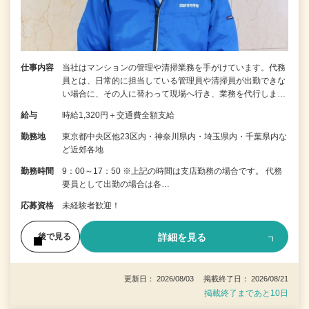
仕事内容
当社はマンションの管理や清掃業務を手がけています。代務
員とは、日常的に担当している管理員や清掃員が出勤できな
い場合に、その人に替わって現場へ行き、業務を代行しま…
給与
時給1,320円＋交通費全額支給
勤務地
東京都中央区他23区内・神奈川県内・埼玉県内・千葉県内な
ど近郊各地
勤務時間
9：00～17：50 ※上記の時間は支店勤務の場合です。 代務
要員として出勤の場合は各…
応募資格
未経験者歓迎！
詳細を見る
後で見る
更新日： 2026/08/03 掲載終了日： 2026/08/21
掲載終了まであと10日